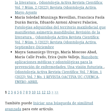
la literatura
,
Odontología Activa Revista Científica:
Vol. 7 Núm. 2 (2022): Revista Odontología Activa.
Mayo-Agosto
María Soledad Munizaga Naveillan, Francisca Paola
Durán Barría, Eduardo Antoni Alvarez Palacios,
Patologías adquiridas del territorio maxilofacial que
manifiestan asimetría mandibular. Revisión de la
literatura.
,
Odontología Activa Revista Científica:
Vol. 7 Núm. 3 (2022): Revista Odontología Activa.
Septiembre-Diciembre
Mayra Samaniego Urrego, María Moscoso Abad,
María Calle Prado, Erica Quito Vallejo,
Nanobots:
aplicaciones médicas y odontológicas para la
prevención de enfermedades. Una visión futurista
,
Odontología Activa Revista Científica: Vol. 7 Núm. 1
(2022): Vol. 7 No. 1 REVISTA OACTIVA UC-CUENCA,
ENERO-ABRIL
1
2
3
4
5
6
7
8
9
10
11
12
13
>
>>
También puede
Iniciar una búsqueda de similitud
avanzada
para este artículo.