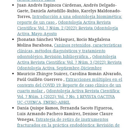
Juan Andrés Espinoza Cárdenas, Andrés Delgado-
Gaete, Daniela Astudillo-Rubio, Karelys Maldonado-
Torres,
Introducción a una odontología biomimética:
reporte de un caso
,
Odontología Activa Revista
Científica: Vol. 7 Núm. 2 (2022): Revista Odontología
Activa. Mayo-Agosto
Jhonatan Sánchez Velásquez, Rocio Magdalena
Molina Barahona,
Caninos retenidos, características
clínicas, métodos diagnósticos y tratamiento
odontológico. Revisión bibliográfica.
,
Odontología
Activa Revista Científica: Vol. 7 Núm. 3 (2022): Revista
Odontología Activa. Septiembre-Diciembre
Mauricio Zhingre Suárez, Carolina Román Alvarado,
Paúl Guillén Guerrero ,
Extracciones múltiples en el
contexto del COVID 19: Reporte de caso clínico de un
cuarto molar
,
Odontología Activa Revista Científica:
Vol. 7 Núm. 1 (2022): Vol. 7 No. 1 REVISTA OACTIVA
UC-CUENCA, ENERO-ABRIL
Dania Quispe Ramos, Fernanda Sacoto Figueroa,
Luis Armando Pacheco Ramírez, Denisse Claure
Venegas,
Estrategia de retiro de instrumentos
fracturados en la práctica endodóntica: Revisión de