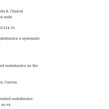
bs R. Clinical
ded endo
53:214–31.
endodontics: a systematic
.
ded endodontics on the
s. Cureus.
 Guided endodontics
: an ex