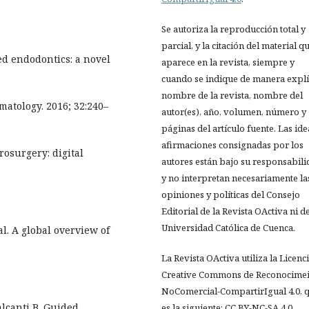
Se autoriza la reproducción total y
parcial, y la citación del material q
ded endodontics: a novel
aparece en la revista, siempre y
cuando se indique de manera explíc
nombre de la revista, nombre del
matology. 2016; 32:240–
autor(es), año, volumen, número y
páginas del artículo fuente. Las ide
afirmaciones consignadas por los
crosurgery: digital
autores están bajo su responsabil
y no interpretan necesariamente la
opiniones y políticas del Consejo
Editorial de la Revista OActiva ni de
Universidad Católica de Cuenca.
l. A global overview of
La Revista OActiva utiliza la Licenc
Creative Commons de Reconocimei
NoComercial-CompartirIgual 4.0, 
alcanti B. Guided
es la siguiente: CC BY-NC-SA 4.0