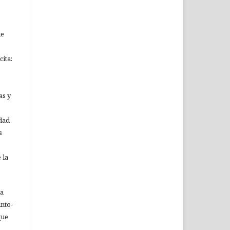
ue
ita:
as y
idad
s
 la
ia
nto-
que