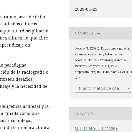
2026-03-25
ostrando tasas de éxito
esultados clínicos.
oque interdisciplinario
CÓMO CITAR
ica clínica, lo que abre
aprendizaje en
Botero, T. (2026). Endodoncia guiada:
avances, evidencia y futuro en la
práctica clínica.
Odontología Activa
de paradigma,
Revista Científica
,
11
(1), VII-X.
ción de la radiografía o
https://doi.org/10.31984/oactiva.v11i1.
248
rsisten desafíos
dizaje y la necesidad de
Más formatos de cita
eligencia artificial y la
ia guiada como una
NÚMERO
casos complejos,
ando la práctica clínica
Vol. 11 Núm. 1 (2026):