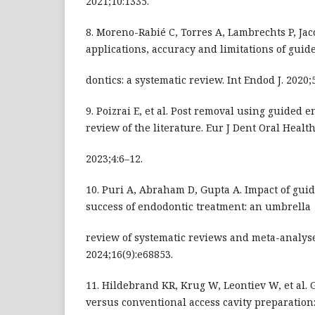
2021;10:1335.
8. Moreno-Rabié C, Torres A, Lambrechts P, Jaco
applications, accuracy and limitations of gui
dontics: a systematic review. Int Endod J. 2020;
9. Poizrai E, et al. Post removal using guided 
review of the literature. Eur J Dent Oral Health
2023;4:6–12.
10. Puri A, Abraham D, Gupta A. Impact of gui
success of endodontic treatment: an umbrella
review of systematic reviews and meta-analyse
2024;16(9):e68853.
11. Hildebrand KR, Krug W, Leontiev W, et al.
versus conventional access cavity preparation