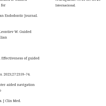
 for
Internacional.
an Endodontic Journal.
 Leontiev W. Guided
alian
. Effectiveness of guided
s. 2023;27:2359–74.
puter-aided navigation
o
. J Clin Med.