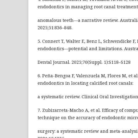
endodontics in managing root canal treatment
anomalous teeth—a narrative review. Australi
2025;51:836–848.
5. Connert T, Walter E, Benz L, Schwendicke F,
endodontics—potential and limitations. Austr
Dental Journal. 2025;70(Suppl. 1):S118–S128
6. Peña-Bengoa F, Valenzuela M, Flores M, et al
endodontics in locating calcified root canals:
a systematic review. Clinical Oral Investigation
7. Zubizarreta-Macho A, et al. Efficacy of com
technique on the accuracy of endodontic micr
surgery: a systematic review and meta-analysis