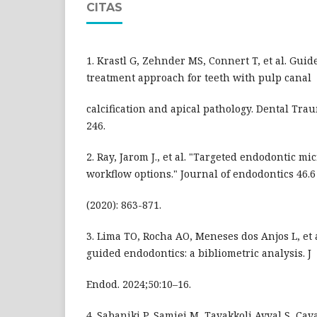
CITAS
1. Krastl G, Zehnder MS, Connert T, et al. Gui
treatment approach for teeth with pulp canal
calcification and apical pathology. Dental Trau
246.
2. Ray, Jarom J., et al. "Targeted endodontic mi
workflow options." Journal of endodontics 46.6
(2020): 863-871.
3. Lima TO, Rocha AO, Meneses dos Anjos L, et a
guided endodontics: a bibliometric analysis. J
Endod. 2024;50:10–16.
4. Sabaniki P, Samiei M, Tavakkoli Avval S, Cav