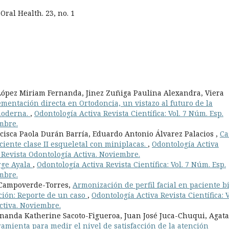
Oral Health. 23, no. 1
 López Miriam Fernanda, Jinez Zuñiga Paulina Alexandra, Viera
ementación directa en Ortodoncia, un vistazo al futuro de la
 moderna.
,
Odontología Activa Revista Científica: Vol. 7 Núm. Esp.
embre.
isca Paola Durán Barría, Eduardo Antonio Álvarez Palacios ,
Ca
ciente clase II esqueletal con miniplacas.
,
Odontología Activa
): Revista Odontología Activa. Noviembre.
orge Ayala
,
Odontología Activa Revista Científica: Vol. 7 Núm. Esp.
embre.
 Campoverde-Torres,
Armonización de perfil facial en paciente b
ción: Reporte de un caso
,
Odontología Activa Revista Científica: V
Activa. Noviembre.
nanda Katherine Sacoto-Figueroa, Juan José Juca-Chuqui, Agata
amienta para medir el nivel de satisfacción de la atención