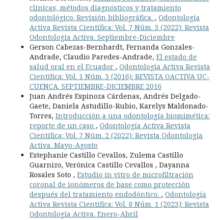
clínicas, métodos diagnósticos y tratamiento
odontológico. Revisión bibliográfica.
,
Odontología
Activa Revista Científica: Vol. 7 Núm. 3 (2022): Revista
Odontología Activa. Septiembre-Diciembre
Gerson Cabezas-Bernhardt, Fernanda Gonzales-
Andrade, Claudio Paredes-Andrade,
El estado de
salud oral en el Ecuador
,
Odontología Activa Revista
Científica: Vol. 1 Núm. 3 (2016): REVISTA OACTIVA UC-
CUENCA. SEPTIEMBRE-DICIEMBRE 2016
Juan Andrés Espinoza Cárdenas, Andrés Delgado-
Gaete, Daniela Astudillo-Rubio, Karelys Maldonado-
Torres,
Introducción a una odontología biomimética:
reporte de un caso
,
Odontología Activa Revista
Científica: Vol. 7 Núm. 2 (2022): Revista Odontología
Activa. Mayo-Agosto
Estephanie Castillo Cevallos, Zulema Castillo
Guarnizo, Verónica Castillo Cevallos , Dayanna
Rosales Soto ,
Estudio in vitro de microfiltración
coronal de ionómeros de base como protección
después del tratamiento endodóntico.
,
Odontología
Activa Revista Científica: Vol. 8 Núm. 1 (2023): Revista
Odontología Activa. Enero-Abril