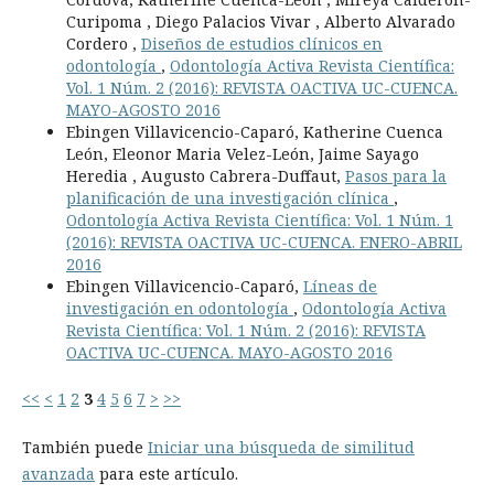
Curipoma , Diego Palacios Vivar , Alberto Alvarado
Cordero ,
Diseños de estudios clínicos en
odontología
,
Odontología Activa Revista Científica:
Vol. 1 Núm. 2 (2016): REVISTA OACTIVA UC-CUENCA.
MAYO-AGOSTO 2016
Ebingen Villavicencio-Caparó, Katherine Cuenca
León, Eleonor Maria Velez-León, Jaime Sayago
Heredia , Augusto Cabrera-Duffaut,
Pasos para la
planificación de una investigación clínica
,
Odontología Activa Revista Científica: Vol. 1 Núm. 1
(2016): REVISTA OACTIVA UC-CUENCA. ENERO-ABRIL
2016
Ebingen Villavicencio-Caparó,
Líneas de
investigación en odontología
,
Odontología Activa
Revista Científica: Vol. 1 Núm. 2 (2016): REVISTA
OACTIVA UC-CUENCA. MAYO-AGOSTO 2016
<<
<
1
2
3
4
5
6
7
>
>>
También puede
Iniciar una búsqueda de similitud
avanzada
para este artículo.