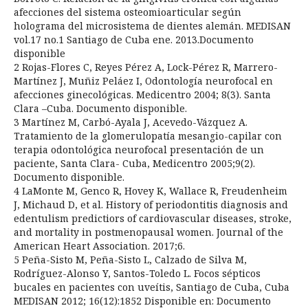
afecciones del sistema osteomioarticular según
holograma del microsistema de dientes alemán. MEDISAN
vol.17 no.1 Santiago de Cuba ene. 2013.Documento
disponible
2 Rojas-Flores C, Reyes Pérez A, Lock-Pérez R, Marrero-
Martínez J, Muñiz Peláez I, Odontología neurofocal en
afecciones ginecológicas. Medicentro 2004; 8(3). Santa
Clara –Cuba. Documento disponible.
3 Martínez M, Carbó-Ayala J, Acevedo-Vázquez A.
Tratamiento de la glomerulopatía mesangio-capilar con
terapia odontológica neurofocal presentación de un
paciente, Santa Clara- Cuba, Medicentro 2005;9(2).
Documento disponible.
4 LaMonte M, Genco R, Hovey K, Wallace R, Freudenheim
J, Michaud D, et al. History of periodontitis diagnosis and
edentulism predictiors of cardiovascular diseases, stroke,
and mortality in postmenopausal women. Journal of the
American Heart Association. 2017;6.
5 Peña-Sisto M, Peña-Sisto L, Calzado de Silva M,
Rodríguez-Alonso Y, Santos-Toledo L. Focos sépticos
bucales en pacientes con uveítis, Santiago de Cuba, Cuba
MEDISAN 2012; 16(12):1852 Disponible en: Documento