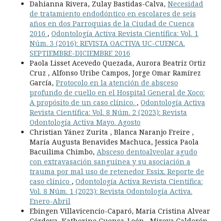
Dahianna Rivera, Zulay Bastidas-Calva,
Necesidad
de tratamiento endodóntico en escolares de seis
años en dos Parroquias de la Ciudad de Cuenca
2016
,
Odontología Activa Revista Científica: Vol. 1
Núm. 3 (2016): REVISTA OACTIVA UC-CUENCA.
SEPTIEMBRE-DICIEMBRE 2016
Paola Lisset Acevedo Quezada, Aurora Beatriz Ortiz
Cruz , Alfonso Uribe Campos, Jorge Omar Ramírez
García,
Protocolo en la atención de absceso
profundo de cuello en el Hospital General de Xoco:
A propósito de un caso clínico.
,
Odontología Activa
Revista Científica: Vol. 8 Núm. 2 (2023): Revista
Odontología Activa Mayo. Agosto
Christian Yánez Zurita , Blanca Naranjo Freire ,
María Augusta Benavides Machuca, Jessica Paola
Bacuilima Chimbo,
Absceso dentoalveolar agudo
con extravasación sanguínea y su asociación a
trauma por mal uso de retenedor Essix. Reporte de
caso clínico
,
Odontología Activa Revista Científica:
Vol. 8 Núm. 1 (2023): Revista Odontología Activa.
Enero-Abril
Ebingen Villavicencio-Caparó, Maria Cristina Alvear
Córdova, Katherine Cuenca-León , Mireya Calderón-