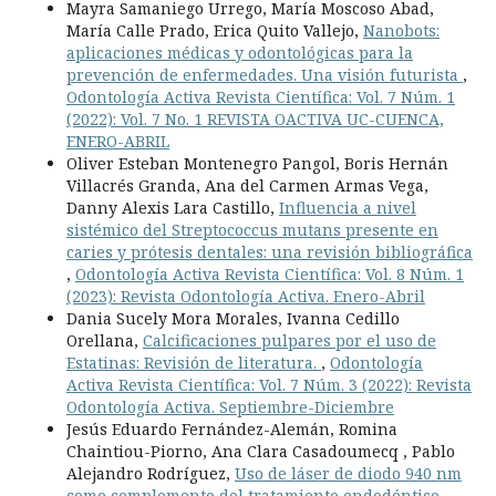
Mayra Samaniego Urrego, María Moscoso Abad,
María Calle Prado, Erica Quito Vallejo,
Nanobots:
aplicaciones médicas y odontológicas para la
prevención de enfermedades. Una visión futurista
,
Odontología Activa Revista Científica: Vol. 7 Núm. 1
(2022): Vol. 7 No. 1 REVISTA OACTIVA UC-CUENCA,
ENERO-ABRIL
Oliver Esteban Montenegro Pangol, Boris Hernán
Villacrés Granda, Ana del Carmen Armas Vega,
Danny Alexis Lara Castillo,
Influencia a nivel
sistémico del Streptococcus mutans presente en
caries y prótesis dentales: una revisión bibliográfica
,
Odontología Activa Revista Científica: Vol. 8 Núm. 1
(2023): Revista Odontología Activa. Enero-Abril
Dania Sucely Mora Morales, Ivanna Cedillo
Orellana,
Calcificaciones pulpares por el uso de
Estatinas: Revisión de literatura.
,
Odontología
Activa Revista Científica: Vol. 7 Núm. 3 (2022): Revista
Odontología Activa. Septiembre-Diciembre
Jesús Eduardo Fernández-Alemán, Romina
Chaintiou-Piorno, Ana Clara Casadoumecq , Pablo
Alejandro Rodríguez,
Uso de láser de diodo 940 nm
como complemento del tratamiento endodóntico.
,