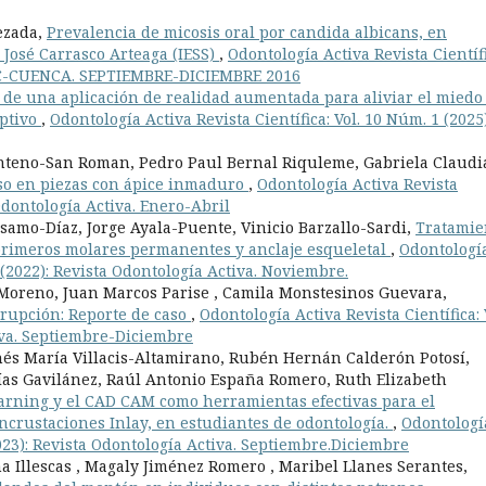
ezada,
Prevalencia de micosis oral por candida albicans, en
 José Carrasco Arteaga (IESS)
,
Odontología Activa Revista Científi
 UC-CUENCA. SEPTIEMBRE-DICIEMBRE 2016
 de una aplicación de realidad aumentada para aliviar el miedo 
iptivo
,
Odontología Activa Revista Científica: Vol. 10 Núm. 1 (2025)
nteno-San Roman, Pedro Paul Bernal Riquleme, Gabriela Claudi
so en piezas con ápice inmaduro
,
Odontología Activa Revista
 Odontología Activa. Enero-Abril
amo-Díaz, Jorge Ayala-Puente, Vinicio Barzallo-Sardi,
Tratamie
e primeros molares permanentes y anclaje esqueletal
,
Odontologí
. (2022): Revista Odontología Activa. Noviembre.
 Moreno, Juan Marcos Parise , Camila Monstesinos Guevara,
erupción: Reporte de caso
,
Odontología Activa Revista Científica: 
iva. Septiembre-Diciembre
és María Villacis-Altamirano, Rubén Hernán Calderón Potosí,
ías Gavilánez, Raúl Antonio España Romero, Ruth Elizabeth
earning y el CAD CAM como herramientas efectivas para el
incrustaciones Inlay, en estudiantes de odontología.
,
Odontologí
(2023): Revista Odontología Activa. Septiembre.Diciembre
Illescas , Magaly Jiménez Romero , Maribel Llanes Serantes,