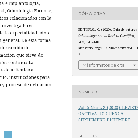
ia e Implantología,
al, Odontología Forense,
CÓMO CITAR
icos relacionados con la
s investigadores,
EDITORIAL, C. (2020). Guia de autores.
e la especialidad, sino
Odontología Activa Revista Científica
,
n general. De esta forma
5
(3), 143–148.
intercambio de
https://doi.org/10.31984/oactiva.v5i3.5
9
rmación que sirva de
ción continua.La
Más formatos de cita
a de artículos a
ito, instrucciones para
o y proceso de evluación
NÚMERO
Vol. 5 Núm. 3 (2020): REVIST
OACTIVA UC CUENCA,
SEPTIEMBRE-DICIEMBRE
SECCIÓN