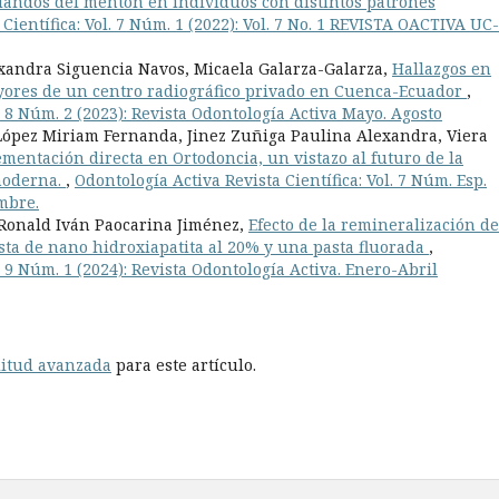
blandos del mentón en individuos con distintos patrones
Científica: Vol. 7 Núm. 1 (2022): Vol. 7 No. 1 REVISTA OACTIVA UC-
xandra Siguencia Navos, Micaela Galarza-Galarza,
Hallazgos en
yores de un centro radiográfico privado en Cuenca-Ecuador
,
l. 8 Núm. 2 (2023): Revista Odontología Activa Mayo. Agosto
 López Miriam Fernanda, Jinez Zuñiga Paulina Alexandra, Viera
ementación directa en Ortodoncia, un vistazo al futuro de la
 moderna.
,
Odontología Activa Revista Científica: Vol. 7 Núm. Esp.
embre.
 Ronald Iván Paocarina Jiménez,
Efecto de la remineralización de
ta de nano hidroxiapatita al 20% y una pasta fluorada
,
. 9 Núm. 1 (2024): Revista Odontología Activa. Enero-Abril
litud avanzada
para este artículo.