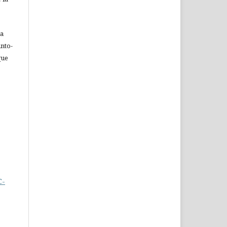
ia
nto-
que
C-