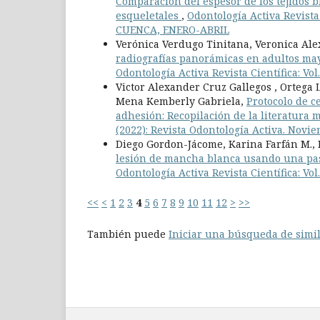
Comparación del espesor de los tejidos 
esqueletales
,
Odontología Activa Revista 
CUENCA, ENERO-ABRIL
Verónica Verdugo Tinitana, Veronica Ale
radiografías panorámicas en adultos ma
Odontología Activa Revista Científica: Vo
Victor Alexander Cruz Gallegos , Ortega
Mena Kemberly Gabriela,
Protocolo de c
adhesión: Recopilación de la literatura
(2022): Revista Odontología Activa. Novi
Diego Gordon-Jácome, Karina Farfán M.,
lesión de mancha blanca usando una pas
Odontología Activa Revista Científica: Vol
<<
<
1
2
3
4
5
6
7
8
9
10
11
12
>
>>
También puede
Iniciar una búsqueda de simi