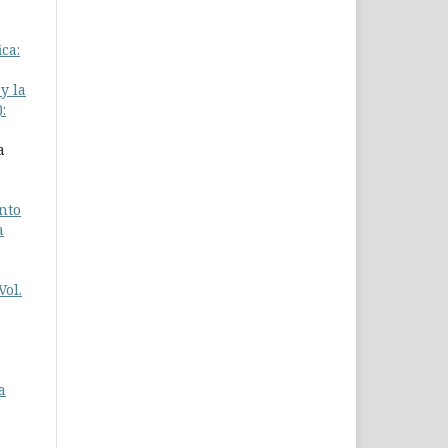
ca:
y la
:
a
nto
a
Vol.
a