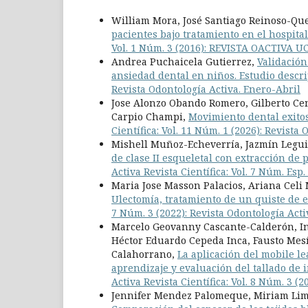
William Mora, José Santiago Reinoso-Qu
pacientes bajo tratamiento en el hospital
Vol. 1 Núm. 3 (2016): REVISTA OACTIVA
Andrea Puchaicela Gutierrez,
Validación
ansiedad dental en niños. Estudio descr
Revista Odontología Activa. Enero-Abril
Jose Alonzo Obando Romero, Gilberto Ce
Carpio Champi,
Movimiento dental exito
Científica: Vol. 11 Núm. 1 (2026): Revista
Mishell Muñoz-Echeverría, Jazmín Leguis
de clase II esqueletal con extracción d
Activa Revista Científica: Vol. 7 Núm. Esp
Maria Jose Masson Palacios, Ariana Celi
Ulectomía, tratamiento de un quiste de 
7 Núm. 3 (2022): Revista Odontología Act
Marcelo Geovanny Cascante-Calderón, In
Héctor Eduardo Cepeda Inca, Fausto Mes
Calahorrano,
La aplicación del mobile l
aprendizaje y evaluación del tallado de 
Activa Revista Científica: Vol. 8 Núm. 3 
Jennifer Mendez Palomeque, Miriam Lima 