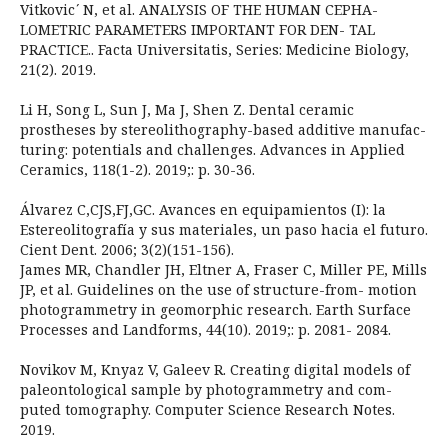
Vitkovic ́ N, et al. ANALYSIS OF THE HUMAN CEPHA-
LOMETRIC PARAMETERS IMPORTANT FOR DEN- TAL
PRACTICE.. Facta Universitatis, Series: Medicine Biology,
21(2). 2019.
Li H, Song L, Sun J, Ma J, Shen Z. Dental ceramic
prostheses by stereolithography-based additive manufac-
turing: potentials and challenges. Advances in Applied
Ceramics, 118(1-2). 2019;: p. 30-36.
Álvarez C,CJS,FJ,GC. Avances en equipamientos (I): la
Estereolitografía y sus materiales, un paso hacia el futuro.
Cient Dent. 2006; 3(2)(151-156).
James MR, Chandler JH, Eltner A, Fraser C, Miller PE, Mills
JP, et al. Guidelines on the use of structure-from- motion
photogrammetry in geomorphic research. Earth Surface
Processes and Landforms, 44(10). 2019;: p. 2081- 2084.
Novikov M, Knyaz V, Galeev R. Creating digital models of
paleontological sample by photogrammetry and com-
puted tomography. Computer Science Research Notes.
2019.