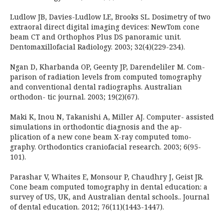
Ludlow JB, Davies-Ludlow LE, Brooks SL. Dosimetry of two
extraoral direct digital imaging devices: NewTom cone
beam CT and Orthophos Plus DS panoramic unit.
Dentomaxillofacial Radiology. 2003; 32(4)(229-234).
Ngan D, Kharbanda OP, Geenty JP, Darendeliler M. Com-
parison of radiation levels from computed tomography
and conventional dental radiographs. Australian
orthodon- tic journal. 2003; 19(2)(67).
Maki K, Inou N, Takanishi A, Miller AJ. Computer- assisted
simulations in orthodontic diagnosis and the ap-
plication of a new cone beam X-ray computed tomo-
graphy. Orthodontics craniofacial research. 2003; 6(95-
101).
Parashar V, Whaites E, Monsour P, Chaudhry J, Geist JR.
Cone beam computed tomography in dental education: a
survey of US, UK, and Australian dental schools.. Journal
of dental education. 2012; 76(11)(1443-1447).