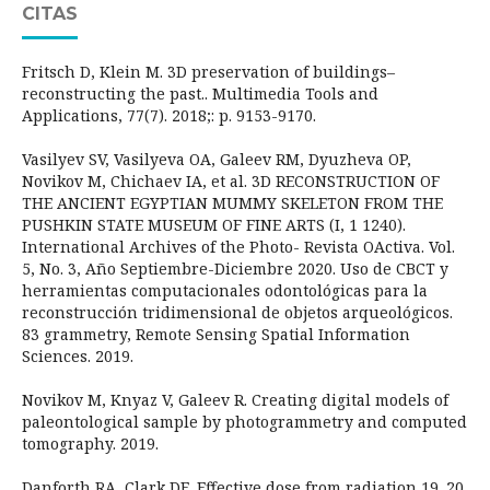
CITAS
Fritsch D, Klein M. 3D preservation of buildings–
reconstructing the past.. Multimedia Tools and
Applications, 77(7). 2018;: p. 9153-9170.
Vasilyev SV, Vasilyeva OA, Galeev RM, Dyuzheva OP,
Novikov M, Chichaev IA, et al. 3D RECONSTRUCTION OF
THE ANCIENT EGYPTIAN MUMMY SKELETON FROM THE
PUSHKIN STATE MUSEUM OF FINE ARTS (I, 1 1240).
International Archives of the Photo- Revista OActiva. Vol.
5, No. 3, Año Septiembre-Diciembre 2020. Uso de CBCT y
herramientas computacionales odontológicas para la
reconstrucción tridimensional de objetos arqueológicos.
83 grammetry, Remote Sensing Spatial Information
Sciences. 2019.
Novikov M, Knyaz V, Galeev R. Creating digital models of
paleontological sample by photogrammetry and computed
tomography. 2019.
Danforth RA, Clark DE. Effective dose from radiation 19. 20.