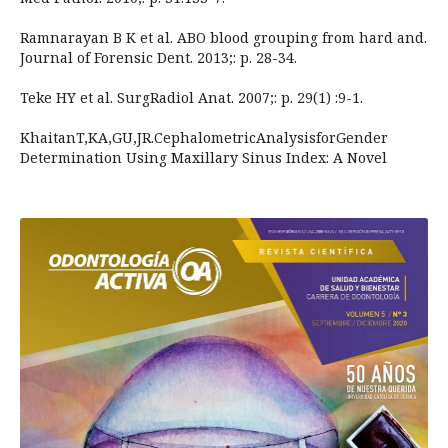
Ramnarayan B K et al. ABO blood grouping from hard and.
Journal of Forensic Dent. 2013;: p. 28-34.
Teke HY et al. SurgRadiol Anat. 2007;: p. 29(1) :9-1.
KhaitanT,KA,GU,JR.CephalometricAnalysisforGender
Determination Using Maxillary Sinus Index: A Novel