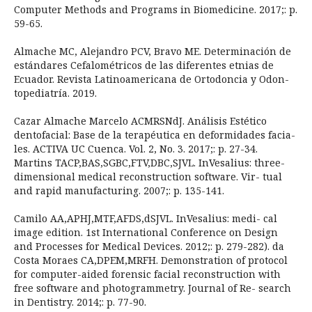
Computer Methods and Programs in Biomedicine. 2017;: p.
59-65.
Almache MC, Alejandro PCV, Bravo ME. Determinación de
estándares Cefalométricos de las diferentes etnias de
Ecuador. Revista Latinoamericana de Ortodoncia y Odon-
topediatría. 2019.
Cazar Almache Marcelo ACMRSNdJ. Análisis Estético
dentofacial: Base de la terapéutica en deformidades facia-
les. ACTIVA UC Cuenca. Vol. 2, No. 3. 2017;: p. 27-34.
Martins TACP,BAS,SGBC,FTV,DBC,SJVL. InVesalius: three-
dimensional medical reconstruction software. Vir- tual
and rapid manufacturing. 2007;: p. 135-141.
Camilo AA,APHJ,MTF,AFDS,dSJVL. InVesalius: medi- cal
image edition. 1st International Conference on Design
and Processes for Medical Devices. 2012;: p. 279-282). da
Costa Moraes CA,DPEM,MRFH. Demonstration of protocol
for computer-aided forensic facial reconstruction with
free software and photogrammetry. Journal of Re- search
in Dentistry. 2014;: p. 77-90.