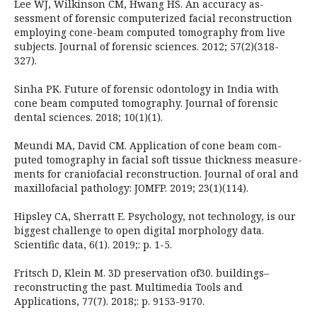
Lee WJ, Wilkinson CM, Hwang HS. An accuracy as-
sessment of forensic computerized facial reconstruction
employing cone-beam computed tomography from live
subjects. Journal of forensic sciences. 2012; 57(2)(318-
327).
Sinha PK. Future of forensic odontology in India with
cone beam computed tomography. Journal of forensic
dental sciences. 2018; 10(1)(1).
Meundi MA, David CM. Application of cone beam com-
puted tomography in facial soft tissue thickness measure-
ments for craniofacial reconstruction. Journal of oral and
maxillofacial pathology: JOMFP. 2019; 23(1)(114).
Hipsley CA, Sherratt E. Psychology, not technology, is our
biggest challenge to open digital morphology data.
Scientific data, 6(1). 2019;: p. 1-5.
Fritsch D, Klein M. 3D preservation of30. buildings–
reconstructing the past. Multimedia Tools and
Applications, 77(7). 2018;: p. 9153-9170.