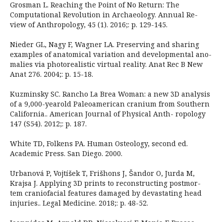
Grosman L. Reaching the Point of No Return: The
Computational Revolution in Archaeology. Annual Re-
view of Anthropology, 45 (1). 2016;: p. 129-145.
Nieder GL, Nagy F, Wagner LA. Preserving and sharing
examples of anatomical variation and developmental ano-
malies via photorealistic virtual reality. Anat Rec B New
Anat 276. 2004;: p. 15-18.
Kuzminsky SC. Rancho La Brea Woman: a new 3D analysis
of a 9,000-yearold Paleoamerican cranium from Southern
California.. American Journal of Physical Anth- ropology
147 (S54). 2012;: p. 187.
White TD, Folkens PA. Human Osteology, second ed.
Academic Press. San Diego. 2000.
Urbanová P, Vojtíšek T, Frišhons J, Šandor O, Jurda M,
Krajsa J. Applying 3D prints to reconstructing postmor-
tem craniofacial features damaged by devastating head
injuries.. Legal Medicine. 2018;: p. 48-52.