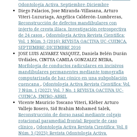
Odontología Activa. Septiembre-Diciembre
Diego Palacios, Jose Miranda-Villasana, Arturo
Viteri-Luzuriaga, Angélica Calderón-Lumbreras,
Reconstrucción de defectos mandibulares con
injerto de cresta ilíaca. Investigación retrospectiva
de 24 casos
,
Odontología Activa Revista Científica:
Vol. 1 Núm. 3 (2016): REVISTA OACTIVA UC-CUENCA.
SEPTIEMBRE-DICIEMBRE 2016
JOSE LUIS ALVAREZ VASQUEZ, Daniela Belén Durán
Urdiales, CINTYA CAMILA GONZALEZ NEIRA,
Morfología de conductos radiculares en incisivos
mandibulares permanentes mediante tomografía
computarizada de haz cónico en una subpoblación
cuencana
,
Odontología Activa Revista Científica: Vol.
7 Núm. 1 (2022): Vol. 7 No. 1 REVISTA OACTIVA UC-
CUENCA, ENERO-ABRIL
Vicente Mauricio Toscano Viteri, Kléber Arturo
Vallejo Rosero, Sid Brahim Mohamed Salek,
Reconstrucción de dorso nasal mediante colgajo
rotacional paramedial frontal: Reporte de caso
clínico
,
Odontología Activa Revista Científica: Vol. 8
Núm. 3 (2023): Revista Odontología Activa.