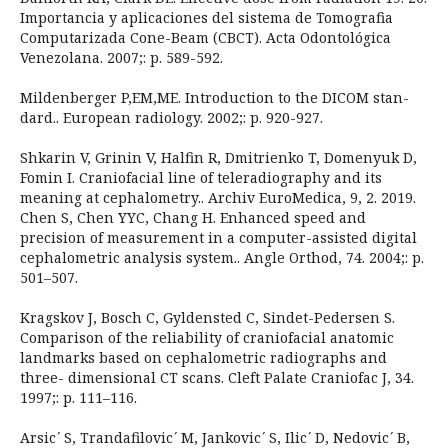
Importancia y aplicaciones del sistema de Tomografia
Computarizada Cone-Beam (CBCT). Acta Odontológica
Venezolana. 2007;: p. 589-592.
Mildenberger P,EM,ME. Introduction to the DICOM stan-
dard.. European radiology. 2002;: p. 920-927.
Shkarin V, Grinin V, Halfin R, Dmitrienko T, Domenyuk D,
Fomin I. Craniofacial line of teleradiography and its
meaning at cephalometry.. Archiv EuroMedica, 9, 2. 2019.
Chen S, Chen YYC, Chang H. Enhanced speed and
precision of measurement in a computer-assisted digital
cephalometric analysis system.. Angle Orthod, 74. 2004;: p.
501–507.
Kragskov J, Bosch C, Gyldensted C, Sindet-Pedersen S.
Comparison of the reliability of craniofacial anatomic
landmarks based on cephalometric radiographs and
three- dimensional CT scans. Cleft Palate Craniofac J, 34.
1997;: p. 111–116.
Arsic ́ S, Trandafilovic ́ M, Jankovic ́ S, Ilic ́ D, Nedovic ́ B,