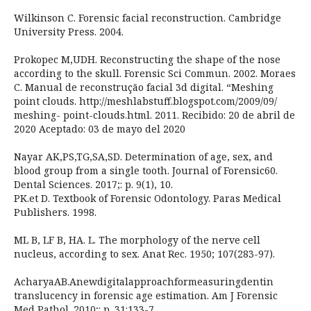
Wilkinson C. Forensic facial reconstruction. Cambridge
University Press. 2004.
Prokopec M,UDH. Reconstructing the shape of the nose
according to the skull. Forensic Sci Commun. 2002. Moraes
C. Manual de reconstrução facial 3d digital. “Meshing
point clouds. http://meshlabstuff.blogspot.com/2009/09/
meshing- point-clouds.html. 2011. Recibido: 20 de abril de
2020 Aceptado: 03 de mayo del 2020
Nayar AK,PS,TG,SA,SD. Determination of age, sex, and
blood group from a single tooth. Journal of Forensic60.
Dental Sciences. 2017;: p. 9(1), 10.
PK.et D. Textbook of Forensic Odontology. Paras Medical
Publishers. 1998.
ML B, LF B, HA. L. The morphology of the nerve cell
nucleus, according to sex. Anat Rec. 1950; 107(283-97).
AcharyaAB.Anewdigitalapproachformeasuringdentin
translucency in forensic age estimation. Am J Forensic
Med Pathol. 2010;: p. 31:133-7.