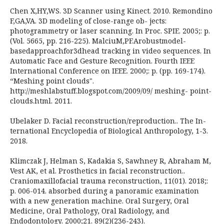
Chen X,HY,WS. 3D Scanner using Kinect. 2010. Remondino
F,GA,VA. 3D modeling of close-range ob- jects:
photogrammetry or laser scanning. In Proc. SPIE. 2005;: p.
(Vol. 5665, pp. 216-225). MalciuM,PF.Arobustmodel-
basedapproachfor3dhead tracking in video sequences. In
Automatic Face and Gesture Recognition. Fourth IEEE
International Conference on IEEE. 2000;: p. (pp. 169-174).
“Meshing point clouds".
http://meshlabstuff.blogspot.com/2009/09/ meshing- point-
clouds.html. 2011.
Ubelaker D. Facial reconstruction/reproduction.. The In-
ternational Encyclopedia of Biological Anthropology, 1-3.
2018.
Klimczak J, Helman S, Kadakia S, Sawhney R, Abraham M,
Vest AK, et al. Prosthetics in facial reconstruction..
Craniomaxillofacial trauma reconstruction, 11(01). 2018;:
p. 006-014. absorbed during a panoramic examination
with a new generation machine. Oral Surgery, Oral
Medicine, Oral Pathology, Oral Radiology, and
Endodontology. 2000;21. 89(2)(236-243).