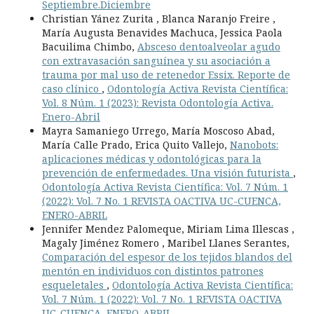
Septiembre.Diciembre
Christian Yánez Zurita , Blanca Naranjo Freire ,
María Augusta Benavides Machuca, Jessica Paola
Bacuilima Chimbo,
Absceso dentoalveolar agudo
con extravasación sanguínea y su asociación a
trauma por mal uso de retenedor Essix. Reporte de
caso clínico
,
Odontología Activa Revista Científica:
Vol. 8 Núm. 1 (2023): Revista Odontología Activa.
Enero-Abril
Mayra Samaniego Urrego, María Moscoso Abad,
María Calle Prado, Erica Quito Vallejo,
Nanobots:
aplicaciones médicas y odontológicas para la
prevención de enfermedades. Una visión futurista
,
Odontología Activa Revista Científica: Vol. 7 Núm. 1
(2022): Vol. 7 No. 1 REVISTA OACTIVA UC-CUENCA,
ENERO-ABRIL
Jennifer Mendez Palomeque, Miriam Lima Illescas ,
Magaly Jiménez Romero , Maribel Llanes Serantes,
Comparación del espesor de los tejidos blandos del
mentón en individuos con distintos patrones
esqueletales
,
Odontología Activa Revista Científica:
Vol. 7 Núm. 1 (2022): Vol. 7 No. 1 REVISTA OACTIVA
UC-CUENCA, ENERO-ABRIL