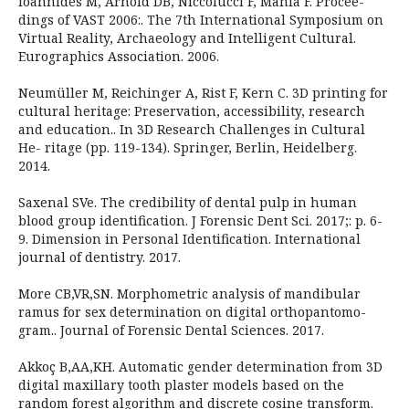
Ioannides M, Arnold DB, Niccolucci F, Mania F. Procee-
dings of VAST 2006:. The 7th International Symposium on
Virtual Reality, Archaeology and Intelligent Cultural.
Eurographics Association. 2006.
Neumüller M, Reichinger A, Rist F, Kern C. 3D printing for
cultural heritage: Preservation, accessibility, research
and education.. In 3D Research Challenges in Cultural
He- ritage (pp. 119-134). Springer, Berlin, Heidelberg.
2014.
Saxenal SVe. The credibility of dental pulp in human
blood group identification. J Forensic Dent Sci. 2017;: p. 6-
9. Dimension in Personal Identification. International
journal of dentistry. 2017.
More CB,VR,SN. Morphometric analysis of mandibular
ramus for sex determination on digital orthopantomo-
gram.. Journal of Forensic Dental Sciences. 2017.
Akkoç B,AA,KH. Automatic gender determination from 3D
digital maxillary tooth plaster models based on the
random forest algorithm and discrete cosine transform.