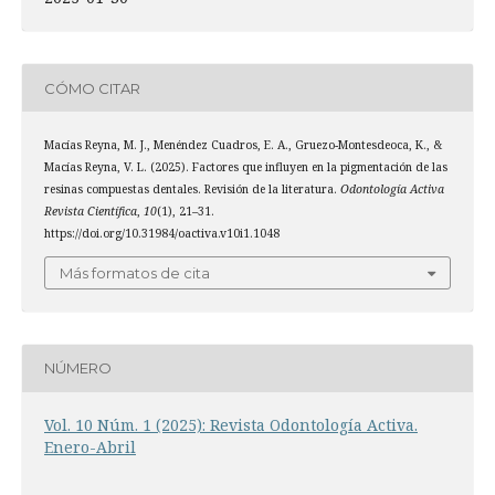
CÓMO CITAR
Macías Reyna, M. J., Menéndez Cuadros, E. A., Gruezo-Montesdeoca, K., &
Macías Reyna, V. L. (2025). Factores que influyen en la pigmentación de las
resinas compuestas dentales. Revisión de la literatura.
Odontología Activa
Revista Científica
,
10
(1), 21–31.
https://doi.org/10.31984/oactiva.v10i1.1048
Más formatos de cita
NÚMERO
Vol. 10 Núm. 1 (2025): Revista Odontología Activa.
Enero-Abril