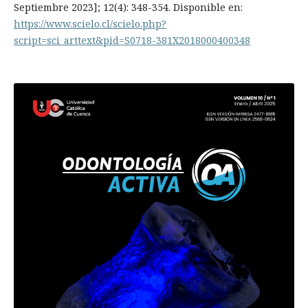
Septiembre 2023]; 12(4): 348-354. Disponible en:
https://www.scielo.cl/scielo.php?
script=sci_arttext&pid=S0718-381X2018000400348