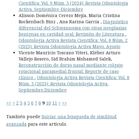
Científica: Vol. 9 Núm. 3 (2024): Revista Odontología
Activa. Septiembre-Diciembre
Alisson Doménica Cerezo Mejía, Maria Cristina
Rockenbach Binz , Ana Karina García ,
Diagnóstico
diferencial del Schwannoma con otras neoplasias
benignas en cavidad oral: Revisión de Literatura
,
Odontología Activa Revista Científica: Vol. 8 Núm. 2
(2023): Revista Odontología Activa Mayo. Agosto
Vicente Mauricio Toscano Viteri, Kléber Arturo
Vallejo Rosero, Sid Brahim Mohamed Salek,
Reconstrucción de dorso nasal mediante colgajo
rotacional paramedial frontal: Reporte de caso
clínico
,
Odontología Activa Revista Científica: Vol. 8
Núm. 3 (2023): Revista Odontología Activa.
Septiembre.Diciembre
<<
<
2
3
4
5
6
7
8
9
10
11
>
>>
También puede
Iniciar una búsqueda de similitud
avanzada
para este artículo.