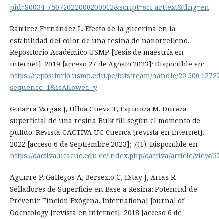
pid=S0034-75072022000200002&script=sci_arttext&tlng=en
Ramírez Fernández L. Efecto de la glicerina en la
estabilidad del color de una resina de nanorrelleno.
Repositorio Académico USMP. [Tesis de maestría en
internet]. 2019 [acceso 27 de Agosto 2023]: Disponible en:
https://repositorio.usmp.edu.pe/bitstream/handle/20.500.1
sequence=1&isAllowed=y
Gutarra Vargas J, Ulloa Cueva T, Espinoza M. Dureza
superficial de una resina Bulk fill según el momento de
pulido. Revista OACTIVA UC Cuenca [revista en internet].
2022 [acceso 6 de Septiembre 2023]; 7(1). Disponible en:
https://oactiva.ucacue.edu.ec/index.php/oactiva/article/view/5
Aguirre P, Gallegos A, Bersezio C, Estay J, Arias R.
Selladores de Superficie en Base a Resina: Potencial de
Prevenir Tinción Exógena. International Journal of
Odontology [revista en internet]. 2018 [acceso 6 de