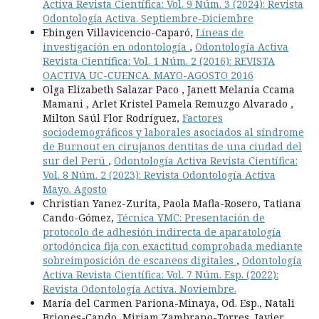
Activa Revista Científica: Vol. 9 Núm. 3 (2024): Revista
Odontología Activa. Septiembre-Diciembre
Ebingen Villavicencio-Caparó,
Líneas de
investigación en odontología
,
Odontología Activa
Revista Científica: Vol. 1 Núm. 2 (2016): REVISTA
OACTIVA UC-CUENCA. MAYO-AGOSTO 2016
Olga Elizabeth Salazar Paco , Janett Melania Ccama
Mamani , Arlet Kristel Pamela Remuzgo Alvarado ,
Milton Saúl Flor Rodríguez,
Factores
sociodemográficos y laborales asociados al síndrome
de Burnout en cirujanos dentitas de una ciudad del
sur del Perú
,
Odontología Activa Revista Científica:
Vol. 8 Núm. 2 (2023): Revista Odontología Activa
Mayo. Agosto
Christian Yanez-Zurita, Paola Mafla-Rosero, Tatiana
Cando-Gómez,
Técnica YMC: Presentación de
protocolo de adhesión indirecta de aparatología
ortodóncica fija con exactitud comprobada mediante
sobreimposición de escaneos digitales
,
Odontología
Activa Revista Científica: Vol. 7 Núm. Esp. (2022):
Revista Odontología Activa. Noviembre.
María del Carmen Pariona-Minaya, Od. Esp., Natali
Briones-Cando, Miriam Zambrano-Torres, Javier