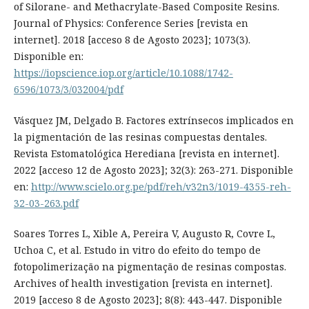
of Silorane- and Methacrylate-Based Composite Resins.
Journal of Physics: Conference Series [revista en
internet]. 2018 [acceso 8 de Agosto 2023]; 1073(3).
Disponible en:
https://iopscience.iop.org/article/10.1088/1742-
6596/1073/3/032004/pdf
Vásquez JM, Delgado B. Factores extrínsecos implicados en
la pigmentación de las resinas compuestas dentales.
Revista Estomatológica Herediana [revista en internet].
2022 [acceso 12 de Agosto 2023]; 32(3): 263-271. Disponible
en:
http://www.scielo.org.pe/pdf/reh/v32n3/1019-4355-reh-
32-03-263.pdf
Soares Torres L, Xible A, Pereira V, Augusto R, Covre L,
Uchoa C, et al. Estudo in vitro do efeito do tempo de
fotopolimerização na pigmentação de resinas compostas.
Archives of health investigation [revista en internet].
2019 [acceso 8 de Agosto 2023]; 8(8): 443-447. Disponible