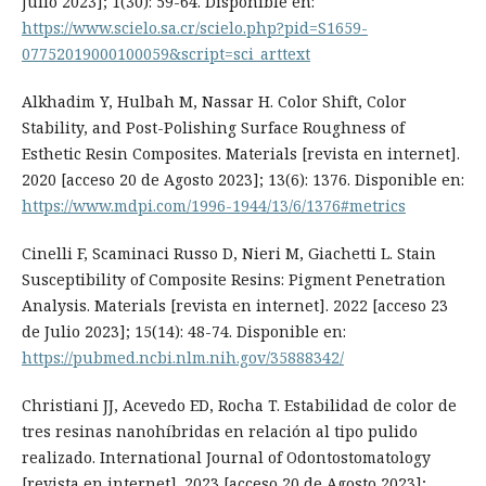
Julio 2023]; 1(30): 59-64. Disponible en:
https://www.scielo.sa.cr/scielo.php?pid=S1659-
07752019000100059&script=sci_arttext
Alkhadim Y, Hulbah M, Nassar H. Color Shift, Color
Stability, and Post-Polishing Surface Roughness of
Esthetic Resin Composites. Materials [revista en internet].
2020 [acceso 20 de Agosto 2023]; 13(6): 1376. Disponible en:
https://www.mdpi.com/1996-1944/13/6/1376#metrics
Cinelli F, Scaminaci Russo D, Nieri M, Giachetti L. Stain
Susceptibility of Composite Resins: Pigment Penetration
Analysis. Materials [revista en internet]. 2022 [acceso 23
de Julio 2023]; 15(14): 48-74. Disponible en:
https://pubmed.ncbi.nlm.nih.gov/35888342/
Christiani JJ, Acevedo ED, Rocha T. Estabilidad de color de
tres resinas nanohíbridas en relación al tipo pulido
realizado. International Journal of Odontostomatology
[revista en internet]. 2023 [acceso 20 de Agosto 2023];