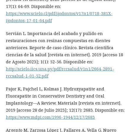
17(1): 64-69. Disponible en:
https://www.scielo.cl/pdf/ijodontos/v17n1/0718-381X-
ijodontos-17-01-64.pdf
Servián L. Importancia del acabado y pulido en
restauraciones con resinas compuestas en dientes
anteriores. Reporte de caso clínico. Revista científica
ciencias de la salud [revista en internet]. 2019 [acceso 18
de Agosto 2023]; 1(1): 52-56. Disponible en:
http://scielo.iics.una.py/pdf/rccsalud/v1n1/2664-2891-
rccsalud-1-01-52.pdf
Pajor K, Pajchel L, Kolmas J. Hydroxyapatite and
Fluorapatite in Conservative Dentistry and Oral
Implantology—A Review. Materials [revista en internet].
2019 [acceso 28 de Julio 2023]; 12(17): 2683. Disponible en:
https://www.mdpi.com/1996-1944/12/17/2683
Argento M, Zarzosa López J, Pallares A, Vella G. Nuevo