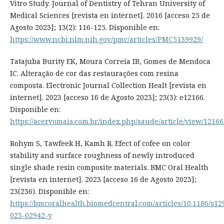
Vitro Study. Journal of Dentistry of Tehran University of
Medical Sciences [revista en internet]. 2016 [acceso 25 de
Agosto 2023]; 13(2): 116-125. Disponible en:
https://www.ncbi.nlm.nih.gov/pmc/articles/PMC5139929/
Tatajuba Burity EK, Moura Correia IB, Gomes de Mendoca
IC. Alteração de cor das restaurações com resina
composta. Electronic Journal Collection Healt [revista en
internet]. 2023 [acceso 16 de Agosto 2023]; 23(3): e12166.
Disponible en:
https://acervomais.com.br/index.php/saude/article/view/12166
Rohym S, Tawfeek H, Kamh R. Efect of cofee on color
stability and surface roughness of newly introduced
single shade resin composite materials. BMC Oral Health
[revista en internet]. 2023 [acceso 16 de Agosto 2023];
23(236). Disponible en:
https://bmcoralhealth.biomedcentral.com/articles/10.1186/s12
023-02942-y