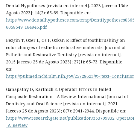
Dental Hypotheses [revista en internet]. 2023 [acceso 15de
Agosto 2023]; 14(2): 65-69. Disponible en:
https://www.dentalhypotheses.com/temp/DentHypotheses836
6058549_164945.pdf
Bezgin T, Özer L, Öz F, Özkan P. Effect of toothbrushing on
color changes of esthetic restorative materials. Journal of
Esthetic and Restorative Dentistry [revista en internet].
2015 [acceso 25 de Agosto 2023]; 27(1): 65-73. Disponible
en:
https://pubmed.ncbi.nlm.nih.gov/25728623/#:~:text=Conclu
Ganapathy D, Karthick E. Operator Errors In Failed
Composite Restoration - A Review. International Journal of
Dentistry and Oral Science [revista en internet]. 2021
[acceso 25 de Agosto 2023]; 8(7): 2941-2944. Disponible en:
https://www.researchgate.net/publication/353709832_Operato
_A_Review