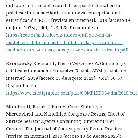
enfoque en la modelación del composite dental en la
práctica clínica mediante una nueva concepción en la
estratificación. RCOE [revista en internet]. 2019 [acceso 19
de Julio 2023]; 24(4): 123-128. Disponible en:
https://rcoe.es/articulos/92-nuevo-enfoque-en-la-
modelacin-del-composite-dental-en-la-prctica-clnica-
mediante-una-nueva-concepcin-en-la-estratificacin.pdf
Karakowsky Kleiman L, Fierro Velázquez A. Odontología
estética mínimamente invasiva. Revista ADM [revista en
internet]. 2019 [acceso 15 de Agosto 2023]; 76(1): 30-37.
Disponible en:
https://www.medigraphic.com/pdfs/COMPLETOS/adm/2019/od1
Muhittin U, Burak T, Kam H. Color Stability of
Microhybrid and Nanofilled Composite Resins: Effect of
Surface Sealant Agents Containing Different Filler
Content. The Journal of Contemporary Dental Practice
[revista en internet]. 2019 [acceso 10 de Agosto 2023];