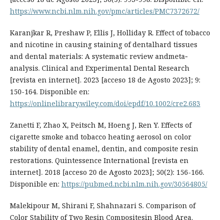
https://www.ncbi.nlm.nih.gov/pmc/articles/PMC7372672/
Karanjkar R, Preshaw P, Ellis J, Holliday R. Effect of tobacco
and nicotine in causing staining of dentalhard tissues
and dental materials: A systematic review andmeta‐
analysis. Clinical and Experimental Dental Research
[revista en internet]. 2023 [acceso 18 de Agosto 2023]; 9:
150-164. Disponible en:
https://onlinelibrary.wiley.com/doi/epdf/10.1002/cre2.683
Zanetti F, Zhao X, Peitsch M, Hoeng J, Ren Y. Effects of
cigarette smoke and tobacco heating aerosol on color
stability of dental enamel, dentin, and composite resin
restorations. Quintessence International [revista en
internet]. 2018 [acceso 20 de Agosto 2023]; 50(2): 156-166.
Disponible en:
https://pubmed.ncbi.nlm.nih.gov/30564805/
Malekipour M, Shirani F, Shahnazari S. Comparison of
Color Stability of Two Resin Compositesin Blood Area.