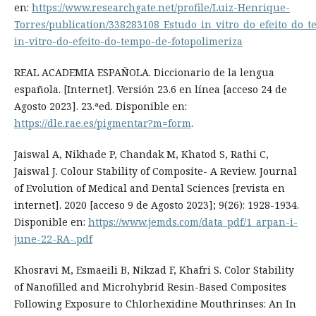
en:
https://www.researchgate.net/profile/Luiz-Henrique-
Torres/publication/338283108_Estudo_in_vitro_do_efeito_do
in-vitro-do-efeito-do-tempo-de-fotopolimeriza
REAL ACADEMIA ESPAÑOLA. Diccionario de la lengua
española. [Internet]. Versión 23.6 en línea [acceso 24 de
Agosto 2023]. 23.ªed. Disponible en:
https://dle.rae.es/pigmentar?m=form
.
Jaiswal A, Nikhade P, Chandak M, Khatod S, Rathi C,
Jaiswal J. Colour Stability of Composite- A Review. Journal
of Evolution of Medical and Dental Sciences [revista en
internet]. 2020 [acceso 9 de Agosto 2023]; 9(26): 1928-1934.
Disponible en:
https://www.jemds.com/data_pdf/1_arpan-i-
june-22-RA-.pdf
Khosravi M, Esmaeili B, Nikzad F, Khafri S. Color Stability
of Nanofilled and Microhybrid Resin-Based Composites
Following Exposure to Chlorhexidine Mouthrinses: An In