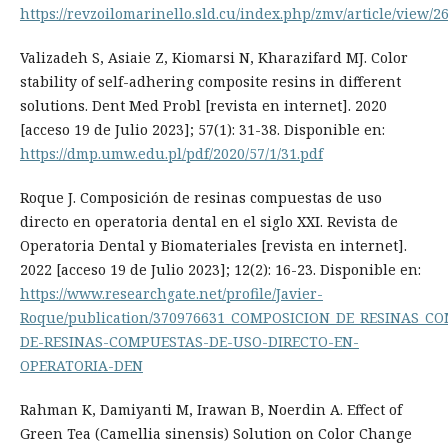
https://revzoilomarinello.sld.cu/index.php/zmv/article/view/2
Valizadeh S, Asiaie Z, Kiomarsi N, Kharazifard MJ. Color
stability of self-adhering composite resins in different
solutions. Dent Med Probl [revista en internet]. 2020
[acceso 19 de Julio 2023]; 57(1): 31-38. Disponible en:
https://dmp.umw.edu.pl/pdf/2020/57/1/31.pdf
Roque J. Composición de resinas compuestas de uso
directo en operatoria dental en el siglo XXI. Revista de
Operatoria Dental y Biomateriales [revista en internet].
2022 [acceso 19 de Julio 2023]; 12(2): 16-23. Disponible en:
https://www.researchgate.net/profile/Javier-
Roque/publication/370976631_COMPOSICION_DE_RESINAS_C
DE-RESINAS-COMPUESTAS-DE-USO-DIRECTO-EN-
OPERATORIA-DEN
Rahman K, Damiyanti M, Irawan B, Noerdin A. Effect of
Green Tea (Camellia sinensis) Solution on Color Change