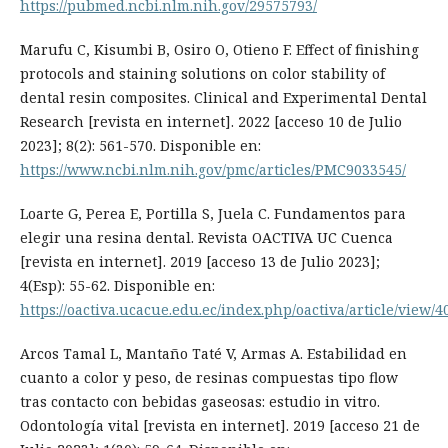
https://pubmed.ncbi.nlm.nih.gov/29575793/
Marufu C, Kisumbi B, Osiro O, Otieno F. Effect of finishing
protocols and staining solutions on color stability of
dental resin composites. Clinical and Experimental Dental
Research [revista en internet]. 2022 [acceso 10 de Julio
2023]; 8(2): 561-570. Disponible en:
https://www.ncbi.nlm.nih.gov/pmc/articles/PMC9033545/
Loarte G, Perea E, Portilla S, Juela C. Fundamentos para
elegir una resina dental. Revista OACTIVA UC Cuenca
[revista en internet]. 2019 [acceso 13 de Julio 2023];
4(Esp): 55-62. Disponible en:
https://oactiva.ucacue.edu.ec/index.php/oactiva/article/view/4
Arcos Tamal L, Mantaño Taté V, Armas A. Estabilidad en
cuanto a color y peso, de resinas compuestas tipo flow
tras contacto con bebidas gaseosas: estudio in vitro.
Odontología vital [revista en internet]. 2019 [acceso 21 de