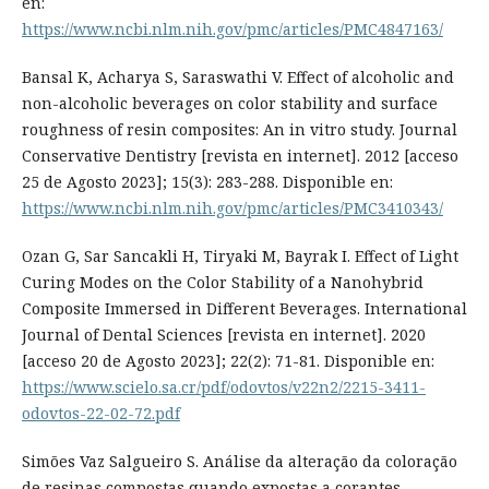
en:
https://www.ncbi.nlm.nih.gov/pmc/articles/PMC4847163/
Bansal K, Acharya S, Saraswathi V. Effect of alcoholic and
non-alcoholic beverages on color stability and surface
roughness of resin composites: An in vitro study. Journal
Conservative Dentistry [revista en internet]. 2012 [acceso
25 de Agosto 2023]; 15(3): 283-288. Disponible en:
https://www.ncbi.nlm.nih.gov/pmc/articles/PMC3410343/
Ozan G, Sar Sancakli H, Tiryaki M, Bayrak I. Effect of Light
Curing Modes on the Color Stability of a Nanohybrid
Composite Immersed in Different Beverages. International
Journal of Dental Sciences [revista en internet]. 2020
[acceso 20 de Agosto 2023]; 22(2): 71-81. Disponible en:
https://www.scielo.sa.cr/pdf/odovtos/v22n2/2215-3411-
odovtos-22-02-72.pdf
Simões Vaz Salgueiro S. Análise da alteração da coloração
de resinas compostas quando expostas a corantes