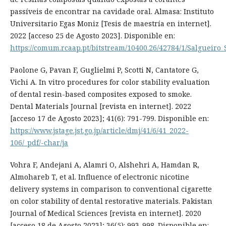
passíveis de encontrar na cavidade oral. Almasa: Instituto
Universitario Egas Moniz [Tesis de maestría en internet].
2022 [acceso 25 de Agosto 2023]. Disponible en:
https://comum.rcaap.pt/bitstream/10400.26/42784/1/Salguei
Paolone G, Pavan F, Guglielmi P, Scotti N, Cantatore G,
Vichi A. In vitro procedures for color stability evaluation
of dental resin-based composites exposed to smoke.
Dental Materials Journal [revista en internet]. 2022
[acceso 17 de Agosto 2023]; 41(6): 791-799. Disponible en:
https://www.jstage.jst.go.jp/article/dmj/41/6/41_2022-
106/_pdf/-char/ja
Vohra F, Andejani A, Alamri O, Alshehri A, Hamdan R,
Almohareb T, et al. Influence of electronic nicotine
delivery systems in comparison to conventional cigarette
on color stability of dental restorative materials. Pakistan
Journal of Medical Sciences [revista en internet]. 2020
[acceso 18 de Agosto 2023]; 36(5): 993-998. Disponible en: