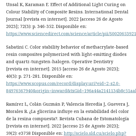
Unsal K, Karaman E. Effect of Additional Light Curing on
Colour Stability of Composite Resins. International Dental
Journal [revista en internet]. 2022 [acceso 26 de Agosto
2023]; 72(3): p. 346-352. Disponible en:
https://www.sciencedirect.com/science/article/pii/S002065392
Sabatini C. Color stability behavior of methacrylate-based
resin composites polymerized with light-emitting diodes
and quartz-tungsten-halogen. Operative Dentistry
[revista en internet]. 2015 [acceso 26 de Agosto 2023];
40(3): p. 271-281. Disponible en:
https://www.scopus.com/record/display.uri?eid=2-s2.0-
84976567940&origin=inward&txGid=196a44a2141134b8c51aab
Ramírez L, Colán Guzmán P, Valencia Heredia J, Guevera J,
Morales R. ¿La glicerina influye en la estabilidad del color
de la resina compuesta?. Revista Cubana de Estomatología
[revista en internet]. 2022 [acceso 25 de Agosto 2023];
59(2): e3758 Disponible en:
http://scielo.sld.cu/scielo.php?