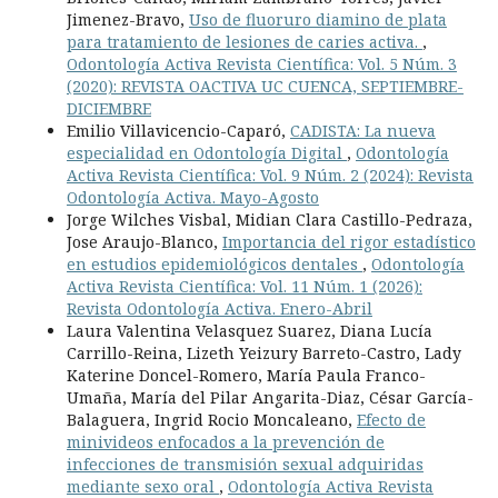
Jimenez-Bravo,
Uso de fluoruro diamino de plata
para tratamiento de lesiones de caries activa.
,
Odontología Activa Revista Científica: Vol. 5 Núm. 3
(2020): REVISTA OACTIVA UC CUENCA, SEPTIEMBRE-
DICIEMBRE
Emilio Villavicencio-Caparó,
CADISTA: La nueva
especialidad en Odontología Digital
,
Odontología
Activa Revista Científica: Vol. 9 Núm. 2 (2024): Revista
Odontología Activa. Mayo-Agosto
Jorge Wilches Visbal, Midian Clara Castillo-Pedraza,
Jose Araujo-Blanco,
Importancia del rigor estadístico
en estudios epidemiológicos dentales
,
Odontología
Activa Revista Científica: Vol. 11 Núm. 1 (2026):
Revista Odontología Activa. Enero-Abril
Laura Valentina Velasquez Suarez, Diana Lucía
Carrillo-Reina, Lizeth Yeizury Barreto-Castro, Lady
Katerine Doncel-Romero, María Paula Franco-
Umaña, María del Pilar Angarita-Diaz, César García-
Balaguera, Ingrid Rocio Moncaleano,
Efecto de
minivideos enfocados a la prevención de
infecciones de transmisión sexual adquiridas
mediante sexo oral
,
Odontología Activa Revista