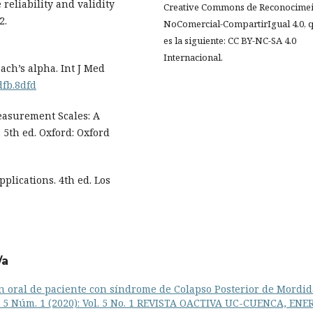
 reliability and validity
Creative Commons de Reconocimei
2.
NoComercial-CompartirIgual 4.0, 
es la siguiente: CC BY-NC-SA 4.0
Internacional.
ach’s alpha. Int J Med
dfb.8dfd
easurement Scales: A
 5th ed. Oxford: Oxford
plications. 4th ed. Los
/a
n oral de paciente con síndrome de Colapso Posterior de Mordi
ol. 5 Núm. 1 (2020): Vol. 5 No. 1 REVISTA OACTIVA UC-CUENCA, ENE