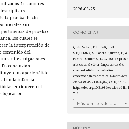
utilizados. Los autores
2026-03-25
descriptivo y
te la prueba de chi-
s iniciales sin
a pertinencia de pruebas
CÓMO CITAR
ianza, los cuales se
ecer la interpretación de
Quito Vallejo, E. D., SAQUISILI
e contenido del
SUQUITANA, S., Sacoto Figueroa, F., &
uturas investigaciones
Pacheco-Gutiérrez, L. (2026). Respuesta
a la carta al editor: Importancia del
. En conclusión,
rigor estadístico en estudios
tituyen un aporte sólido
epidemiológicos dentales.
Odontología
al en la infancia
Activa Revista Científica
,
11
(1), 45–47.
cibidas enriquecen el
https://doi.org/10.31984/oactiva.v11i1.
ológicas en
234
Más formatos de cita
NÚMERO