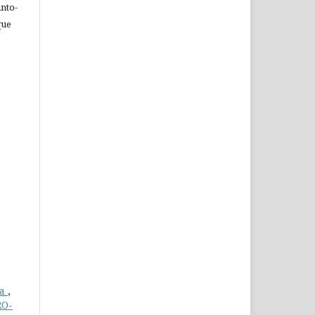
nto-
que
da
,
RO-