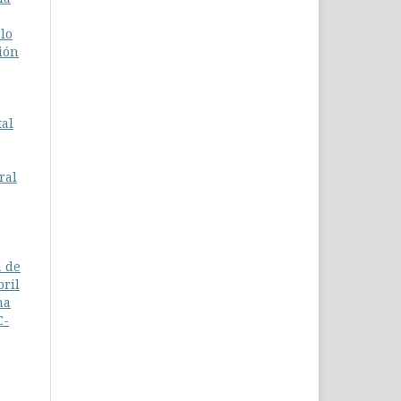
lo
ión
tal
ral
a de
bril
na
C-