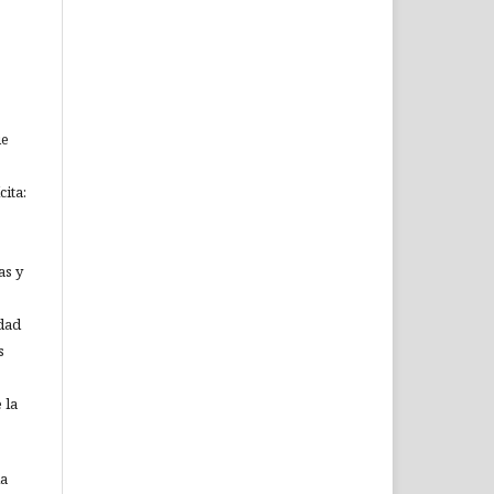
ue
ita:
as y
idad
s
 la
ia