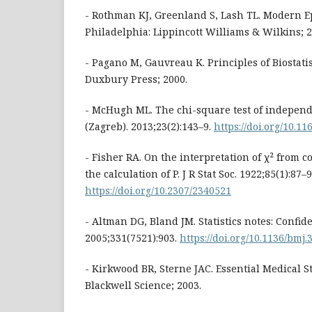
- Rothman KJ, Greenland S, Lash TL. Modern Ep
Philadelphia: Lippincott Williams & Wilkins; 2
- Pagano M, Gauvreau K. Principles of Biostatis
Duxbury Press; 2000.
- McHugh ML. The chi-square test of indepen
(Zagreb). 2013;23(2):143–9.
https://doi.org/10.1
- Fisher RA. On the interpretation of χ² from 
the calculation of P. J R Stat Soc. 1922;85(1):87–9
https://doi.org/10.2307/2340521
- Altman DG, Bland JM. Statistics notes: Confid
2005;331(7521):903.
https://doi.org/10.1136/bmj.
- Kirkwood BR, Sterne JAC. Essential Medical Sta
Blackwell Science; 2003.