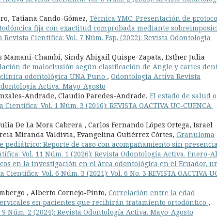
sero, Tatiana Cando-Gómez,
Técnica YMC: Presentación de protoco
rtodóncica fija con exactitud comprobada mediante sobreimposic
 Revista Científica: Vol. 7 Núm. Esp. (2022): Revista Odontología
s Mamani-Chambi, Sindy Abigail Quispe-Zapata, Esther Julia
lación de maloclusión según clasificación de Angle y caries den
a clínica odontológica UNA Puno
,
Odontología Activa Revista
a Odontología Activa. Mayo-Agosto
nzales-Andrade, Claudio Paredes-Andrade,
El estado de salud o
a Científica: Vol. 1 Núm. 3 (2016): REVISTA OACTIVA UC-CUENCA.
ulia De La Mora Cabrera , Carlos Fernando López Ortega, Israel
eia Miranda Valdivia, Evangelina Gutiérrez Córtes,
Granuloma
te pediátrico: Reporte de caso con acompañamiento sin presenci
tífica: Vol. 11 Núm. 1 (2026): Revista Odontología Activa. Enero-A
ticos en la investigación en el área odontológica en el Ecuador, u
a Científica: Vol. 6 Núm. 3 (2021): Vol. 6 No. 3 REVISTA OACTIVA U
mbergo , Alberto Cornejo-Pinto,
Correlación entre la edad
ervicales en pacientes que recibirán tratamiento ortodóntico
,
l. 9 Núm. 2 (2024): Revista Odontología Activa. Mayo-Agosto