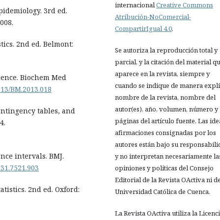
internacional
Creative Commons
idemiology. 3rd ed.
Atribución-NoComercial-
008.
CompartirIgual 4.0
.
tics. 2nd ed. Belmont:
Se autoriza la reproducción total y
parcial, y la citación del material q
aparece en la revista, siempre y
dence. Biochem Med
cuando se indique de manera explíc
1613/BM.2013.018
nombre de la revista, nombre del
autor(es), año, volumen, número y
contingency tables, and
páginas del artículo fuente. Las ide
4.
afirmaciones consignadas por los
autores están bajo su responsabil
ence intervals. BMJ.
y no interpretan necesariamente la
331.7521.903
opiniones y políticas del Consejo
Editorial de la Revista OActiva ni de
tistics. 2nd ed. Oxford:
Universidad Católica de Cuenca.
La Revista OActiva utiliza la Licenc