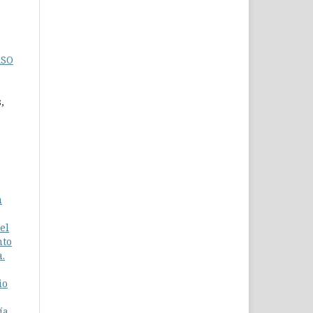
ASO
,
a
el
nto
a.
io
ía