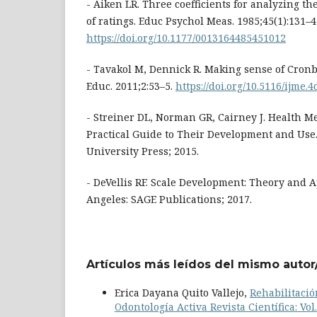
- Aiken LR. Three coefficients for analyzing the
of ratings. Educ Psychol Meas. 1985;45(1):131–4
https://doi.org/10.1177/0013164485451012
- Tavakol M, Dennick R. Making sense of Cronb
Educ. 2011;2:53–5.
https://doi.org/10.5116/ijme.4
- Streiner DL, Norman GR, Cairney J. Health M
Practical Guide to Their Development and Use.
University Press; 2015.
- DeVellis RF. Scale Development: Theory and Ap
Angeles: SAGE Publications; 2017.
Artículos más leídos del mismo autor
Erica Dayana Quito Vallejo,
Rehabilitació
Odontología Activa Revista Científica: V