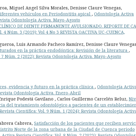
roa, Miguel Angel Silva Morales, Denisse Claure Venegas,
diferentes vehículos en Periodontitis apical
,
Odontología Activa
Revista Odontología Activa. Mayo-Agosto
CLÍNICO DE DIENTE PERMANENTE AVULSIONADO. REPORTE DE C
Vol. 4 Núm. 3 (2019): Vol 4 No 3 REVISTA OACTIVA UC-CUENCA,
gueroa, Luis Armando Pacheco Ramírez, Denisse Claure Venegas
turados en la práctica endodóntica: Revisión de la literatura
,
l. 7 Núm. 2 (2022): Revista Odontología Activa. Mayo-Agosto
es, evidencia y futuro en la práctica clínica
,
Odontología Activ
 Revista Odontología Activa. Enero-Abril
 Enrique Podestá Gavilano , Carlos Guillermo Carcelén Reluz,
Niv
cia del tratamiento odontológico a pacientes de un establecimie
evista Científica: Vol. 9 Núm. 1 (2024): Revista Odontología Activ
Cabrera Cabrera,
Satisfacción de los pacientes que reciben servic
distrito Norte de la zona urbana de la Ciudad de Cuenca periodo
Activa Revista Científica: Vol. 8 Núm. 2 (2023): Revista Odontolog