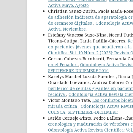
Activa Mayo. Agosto
Christian Yanez-Zurita, Paola Mafla-Ro
de adhesión indirecta de aparatología o
de escaneos digitales
,
Odontología Activa
Activa. Noviembre.
Estefany Vanessa Suxo-Nina, Noemi Tuti
Ticona-Cutipa, Tania Padilla-Cáceres,
Re
en pacientes jóvenes que acudieron a l
Científica: Vol. 10 Núm. 2 (2025): Revist
Gerson Cabezas-Bernhardt, Fernanda Go
en el Ecuador
,
Odontología Activa Revist
SEPTIEMBRE-DICIEMBRE 2016
Karelys Maribel Lozada Fuentes , Diana J
Guardado Luevanos, Andréa Dolores Corr
periférico de células gigantes en pacien
recidiva
,
Odontología Activa Revista Cien
Víctor Montaño Taté,
Los conflictos bioé
mirada crítica
,
Odontología Activa Revist
CUENCA, SEPTIEMBRE-DICIEMBRE
Faride Cornejo-Pinto, Pedro Ballona-Cha
cronológica y maduración de vértebras c
Odontología Activa Revista Científica: Vo