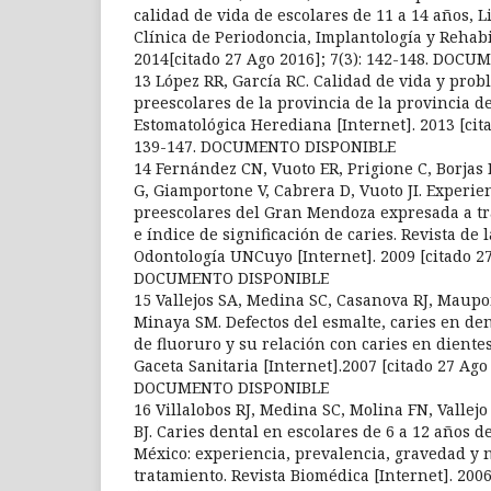
calidad de vida de escolares de 11 a 14 años, L
Clínica de Periodoncia, Implantología y Rehabil
2014[citado 27 Ago 2016]; 7(3): 142-148. DOC
13 López RR, García RC. Calidad de vida y pro
preescolares de la provincia de la provincia d
Estomatológica Herediana [Internet]. 2013 [cita
139-147. DOCUMENTO DISPONIBLE
14 Fernández CN, Vuoto ER, Prigione C, Borjas 
G, Giamportone V, Cabrera D, Vuoto JI. Experie
preescolares del Gran Mendoza expresada a tra
e índice de significación de caries. Revista de 
Odontología UNCuyo [Internet]. 2009 [citado 27 
DOCUMENTO DISPONIBLE
15 Vallejos SA, Medina SC, Casanova RJ, Maup
Minaya SM. Defectos del esmalte, caries en den
de fluoruro y su relación con caries en dient
Gaceta Sanitaria [Internet].2007 [citado 27 Ago
DOCUMENTO DISPONIBLE
16 Villalobos RJ, Medina SC, Molina FN, Vallejo
BJ. Caries dental en escolares de 6 a 12 años d
México: experiencia, prevalencia, gravedad y 
tratamiento. Revista Biomédica [Internet]. 2006