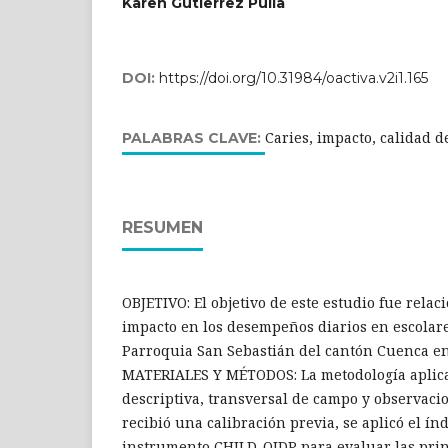
Karen Gutierrez Pulla
DOI:
https://doi.org/10.31984/oactiva.v2i1.165
Caries, impacto, calidad d
PALABRAS CLAVE:
RESUMEN
OBJETIVO: El objetivo de este estudio fue relaci
impacto en los desempeños diarios en escolare
Parroquia San Sebastián del cantón Cuenca en
MATERIALES Y MÉTODOS: La metodología aplica
descriptiva, transversal de campo y observacio
recibió una calibración previa, se aplicó el ín
instrumento CHILD-OIDP para evaluar las prin