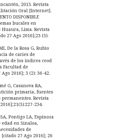
incantén, 2013. Revista
itación Oral [Internet].
UMENTO DISPONIBLE
blemas bucales en
e Huaura, Lima. Revista
do 27 Ago 2016];23 (3):
MI, De la Rosa G, Rubio
ncia de caries de
vés de los índices ceod
la Facultad de
Ago 2016]; 3 (2): 36-42.
omé G, Casanova RA,
tición primaria, fuentes
es permanentes. Revista
 2016];21(3):227-234.
 SA, Pontigo LA, Espinoza
e edad en Sinaloa,
necesidades de
 [citado 27 Ago 2016]; 26