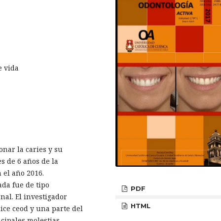
e vida
onar la caries y su
s de 6 años de la
 el año 2016.
da fue de tipo
PDF
nal. El investigador
HTML
dice ceod y una parte del
cipales molestias