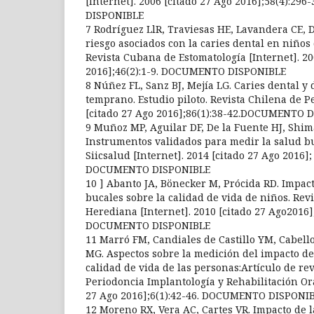
[Internet]. 2006 [citado 27 Ago 2016];58(4):2
DISPONIBLE
7 Rodríguez LlR, Traviesas HE, Lavandera CE, 
riesgo asociados con la caries dental en niños 
Revista Cubana de Estomatología [Internet]. 20
2016];46(2):1-9. DOCUMENTO DISPONIBLE
8 Núñez FL, Sanz BJ, Mejía LG. Caries dental y 
temprano. Estudio piloto. Revista Chilena de Pe
[citado 27 Ago 2016];86(1):38-42.DOCUMENTO 
9 Muñoz MP, Aguilar DF, De la Fuente HJ, Shim
Instrumentos validados para medir la salud bu
Siicsalud [Internet]. 2014 [citado 27 Ago 2016]; 
DOCUMENTO DISPONIBLE
10 ] Abanto JA, Bönecker M, Prócida RD. Impac
bucales sobre la calidad de vida de niños. Rev
Herediana [Internet]. 2010 [citado 27 Ago2016];
DOCUMENTO DISPONIBLE
11 Marró FM, Candiales de Castillo YM, Cabello
MG. Aspectos sobre la medición del impacto de 
calidad de vida de las personas:Artículo de rev
Periodoncia Implantología y Rehabilitación Ora
27 Ago 2016];6(1):42-46. DOCUMENTO DISPONI
12 Moreno RX, Vera AC, Cartes VR. Impacto de l