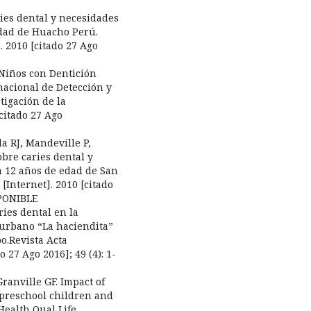
ries dental y necesidades
edad de Huacho Perú.
. 2010 [citado 27 Ago
 Niños con Dentición
nacional de Detección y
stigación de la
citado 27 Ago
a RJ, Mandeville P,
bre caries dental y
a 12 años de edad de San
 [Internet]. 2010 [citado
SPONIBLE
ries dental en la
 urbano “La haciendita”
o.Revista Acta
 27 Ago 2016]; 49 (4): 1-
ranville GF. Impact of
f preschool children and
 Health Qual Life