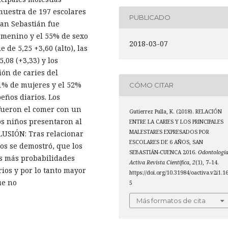
muestra de 197 escolares
PUBLICADO
San Sebastián fue
femenino y el 55% de sexo
2018-03-07
 de 5,25 +3,60 (alto), las
08 (+3,33) y los
ión de caries del
1% de mujeres y el 52%
CÓMO CITAR
ños diarios. Los
fueron el comer con un
Gutierrez Pulla, K. (2018). RELACIÓN
los niños presentaron al
ENTRE LA CARIES Y LOS PRINCIPALES
MALESTARES EXPRESADOS POR
USIÓN: Tras relacionar
ESCOLARES DE 6 AÑOS, SAN
os se demostró, que los
SEBASTIÁN-CUENCA 2016.
Odontologí
es más probabilidades
Activa Revista Científica
,
2
(1), 7–14.
ios y por lo tanto mayor
https://doi.org/10.31984/oactiva.v2i1.1
ue no
5
Más formatos de cita