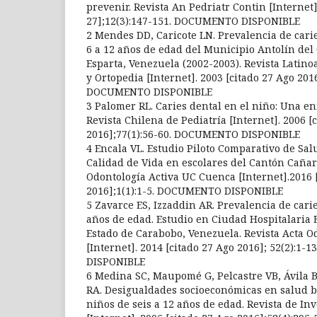
prevenir. Revista An Pedriatr Contin [Internet]
27];12(3):147-151. DOCUMENTO DISPONIBLE
2 Mendes DD, Caricote LN. Prevalencia de cari
6 a 12 años de edad del Municipio Antolín de
Esparta, Venezuela (2002-2003). Revista Latin
y Ortopedia [Internet]. 2003 [citado 27 Ago 2016
DOCUMENTO DISPONIBLE
3 Palomer RL. Caries dental en el niño: Una e
Revista Chilena de Pediatría [Internet]. 2006 [
2016];77(1):56-60. DOCUMENTO DISPONIBLE
4 Encala VL. Estudio Piloto Comparativo de Sal
Calidad de Vida en escolares del Cantón Cañar
Odontología Activa UC Cuenca [Internet].2016 
2016];1(1):1-5. DOCUMENTO DISPONIBLE
5 Zavarce ES, Izzaddin AR. Prevalencia de car
años de edad. Estudio en Ciudad Hospitalaria 
Estado de Carabobo, Venezuela. Revista Acta 
[Internet]. 2014 [citado 27 Ago 2016]; 52(2):1
DISPONIBLE
6 Medina SC, Maupomé G, Pelcastre VB, Ávila B
RA. Desigualdades socioeconómicas en salud bu
niños de seis a 12 años de edad. Revista de Inv