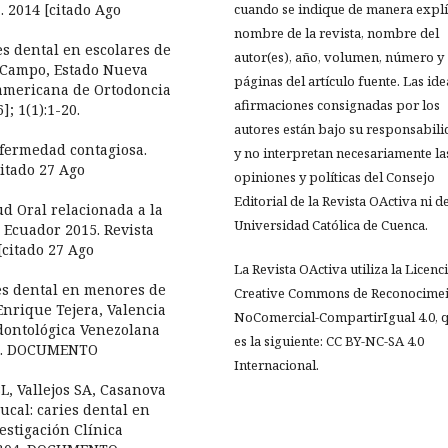
. 2014 [citado Ago
cuando se indique de manera explíc
nombre de la revista, nombre del
es dental en escolares de
autor(es), año, volumen, número y
l Campo, Estado Nueva
páginas del artículo fuente. Las ide
oamericana de Ortodoncia
afirmaciones consignadas por los
]; 1(1):1-20.
autores están bajo su responsabil
nfermedad contagiosa.
y no interpretan necesariamente la
citado 27 Ago
opiniones y políticas del Consejo
Editorial de la Revista OActiva ni de
ud Oral relacionada a la
Universidad Católica de Cuenca.
 Ecuador 2015. Revista
[citado 27 Ago
La Revista OActiva utiliza la Licenc
ies dental en menores de
Creative Commons de Reconocimei
Enrique Tejera, Valencia
NoComercial-CompartirIgual 4.0, 
Odontológica Venezolana
es la siguiente: CC BY-NC-SA 4.0
-13. DOCUMENTO
Internacional.
L, Vallejos SA, Casanova
cal: caries dental en
estigación Clínica