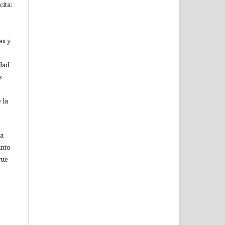
ita:
as y
idad
s
 la
ia
nto-
que