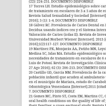
(22): 224-231. DOCUMENTO DISPONIBLE
17 Torres LH. Estudio epidemiológico sobre ca
de tratamiento en escolares de 3 a 5 años de 
Revista Salud Sexualidad y Sociedad [Internet]
2016]; 3 (1): 1-4. DOCUMENTO DISPONIBLE
18 Gálvez RC. Prevalencia de Caries Dental en
Decidua usando índices ceo y el Sistema Inter
Valoración de Caries (icdas II). Revista de Inve
Universidad Norbert Wiener [Internet]. 2013 [
2016];1(2):117-127. DOCUMENTO DISPONIBLE
19 Martínez PK, Monjarás ÁA, Patiño MN, Loyol
Medina SC, Islas MA. Estudio epidemiológico so
necesidades de tratamiento en escolares de 6 
Luis de Potosí. Revista de Investigación Clínica
27 Ago 2016]; 62 (3): 206-213. DOCUMENTO DI
20 Castillo GD, García NM. Prevalencia de la ca
población infantil que acuden al ambulatorio
en el municipio de Mariara, estado de Carabob
Odontológica Venezolana [Internet].2011 [citado
7. DOCUMENTO DISPONIBLE
21 Gomes MC, Pinto ST, Costa EM, Martins CC, G
oral health conditions on the quality of life o
their families: a cross-sectional study. Revista