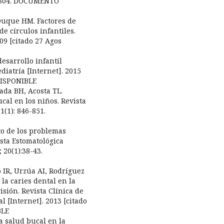
96-304. DOCUMENTO
Duque HM. Factores de
de círculos infantiles.
09 [citado 27 Agos
desarrollo infantil
diatría [Internet]. 2015
DISPONIBLE
ada BH, Acosta TL.
cal en los niños. Revista
1(1): 846-851.
to de los problemas
ista Estomatológica
 20(1):38-43.
 IR, Urzúa AI, Rodríguez
la caries dental en la
isión. Revista Clínica de
l [Internet]. 2013 [citado
BLE
a salud bucal en la