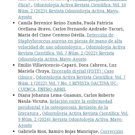
ética?
,
Odontología Activa Revista Científica: Vol. 10
Núm. 2 (2025): Revista Odontología Activa. Mayo-
Agosto
Camila Berenice Reino Zumba, Paola Patricia
Orellana-Bravo, Carlos Fernando Andrade-Tacuri,
María del Cisne Centeno Dávila,
Detección de
Staphylococcus aureus en piezas de mano de alta
velocidad de uso odontológico.
,
Odontología Activa
Revista Científica: Vol. 7 Núm. 2 (2022): Revista
Odontología Activa. Mayo-Agosto
Emilio Villavicencio-Caparó, Dora Cabrera, Luz
Mariela Chuya,
Encerado digital (PDTE) : Caso
clínico
,
Odontología Activa Revista Científica: Vol. 7
Núm. 1 (2022): Vol. 7 No. 1 REVISTA OACTIVA UC-
CUENCA, ENERO-ABRIL
Diana Johanna Lema-Guamán, Carlos Roberto
Naula-Vicuña,
Relación entre la enfermedad
peridontal y la osteoporosis. Revisión de la
literatura
,
Odontología Activa Revista Científica: Vol.
9 Núm. 2 (2024): Revista Odontología Activa. Mayo-
Agosto
Gabriela Rios, Ramiro Rojas Manrique,
Corrección