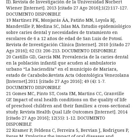
II). Revista de Investigación de la Universidad Norbert
Wiener [Internet]. 2013 [citado 27 Ago 2016];1(2):117-127.
DOCUMENTO DISPONIBLE
19 Martínez PK, Monjarás ÁA, Patiño MN, Loyola RJ,
Mandeville P, Medina SC, Islas MA. Estudio epidemiológico
sobre caries dental y necesidades de tratamiento en
escolares de 6 a 12 años de edad de San Luis de Potosí.
Revista de Investigación Clínica [Internet]. 2010 [citado 27
Ago 2016]; 62 (3): 206-213. DOCUMENTO DISPONIBLE
20 Castillo GD, García NM. Prevalencia de la caries dental
en la población infantil que acuden al ambulatorio
urbano “La haciendita” en el municipio de Mariara,
estado de Carabobo.Revista Acta Odontológica Venezolana
[Internet].2011 [citado 27 Ago 2016]; 49 (4): 1-7.
DOCUMENTO DISPONIBLE
21 Gomes MC, Pinto ST, Costa EM, Martins CC, Granville
GF. Impact of oral health conditions on the quality of life
of preschool children and their families: a cross-sectional
study. Revista Health Qual Life Outcomes [Internet]. 2014
[citado 27 Ago 2016]; 12(55): 1-12. DOCUMENTO
DISPONIBLE
22 Kramer P, Feldens C, Ferreira S, Bervian J, Rodrigues P,
Peres M. Exploring the impact of oral diseases and