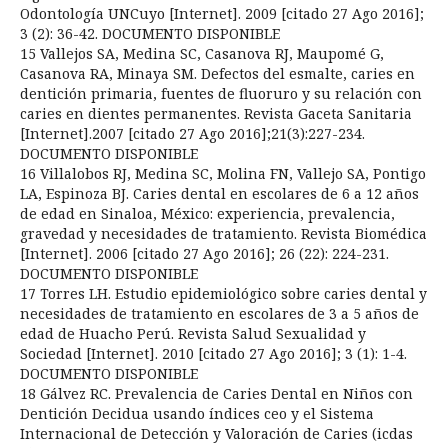
Odontología UNCuyo [Internet]. 2009 [citado 27 Ago 2016];
3 (2): 36-42. DOCUMENTO DISPONIBLE
15 Vallejos SA, Medina SC, Casanova RJ, Maupomé G,
Casanova RA, Minaya SM. Defectos del esmalte, caries en
dentición primaria, fuentes de fluoruro y su relación con
caries en dientes permanentes. Revista Gaceta Sanitaria
[Internet].2007 [citado 27 Ago 2016];21(3):227-234.
DOCUMENTO DISPONIBLE
16 Villalobos RJ, Medina SC, Molina FN, Vallejo SA, Pontigo
LA, Espinoza BJ. Caries dental en escolares de 6 a 12 años
de edad en Sinaloa, México: experiencia, prevalencia,
gravedad y necesidades de tratamiento. Revista Biomédica
[Internet]. 2006 [citado 27 Ago 2016]; 26 (22): 224-231.
DOCUMENTO DISPONIBLE
17 Torres LH. Estudio epidemiológico sobre caries dental y
necesidades de tratamiento en escolares de 3 a 5 años de
edad de Huacho Perú. Revista Salud Sexualidad y
Sociedad [Internet]. 2010 [citado 27 Ago 2016]; 3 (1): 1-4.
DOCUMENTO DISPONIBLE
18 Gálvez RC. Prevalencia de Caries Dental en Niños con
Dentición Decidua usando índices ceo y el Sistema
Internacional de Detección y Valoración de Caries (icdas