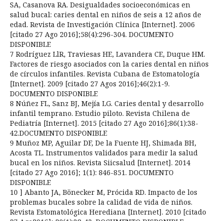
SA, Casanova RA. Desigualdades socioeconómicas en
salud bucal: caries dental en niños de seis a 12 años de
edad. Revista de Investigación Clínica [Internet]. 2006
[citado 27 Ago 2016];58(4):296-304. DOCUMENTO
DISPONIBLE
7 Rodríguez LlR, Traviesas HE, Lavandera CE, Duque HM.
Factores de riesgo asociados con la caries dental en niños
de círculos infantiles. Revista Cubana de Estomatología
[Internet]. 2009 [citado 27 Agos 2016];46(2):1-9.
DOCUMENTO DISPONIBLE
8 Núñez FL, Sanz BJ, Mejía LG. Caries dental y desarrollo
infantil temprano. Estudio piloto. Revista Chilena de
Pediatría [Internet]. 2015 [citado 27 Ago 2016];86(1):38-
42.DOCUMENTO DISPONIBLE
9 Muñoz MP, Aguilar DF, De la Fuente HJ, Shimada BH,
Acosta TL. Instrumentos validados para medir la salud
bucal en los niños. Revista Siicsalud [Internet]. 2014
[citado 27 Ago 2016]; 1(1): 846-851. DOCUMENTO
DISPONIBLE
10 ] Abanto JA, Bönecker M, Prócida RD. Impacto de los
problemas bucales sobre la calidad de vida de niños.
Revista Estomatológica Herediana [Internet]. 2010 [citado