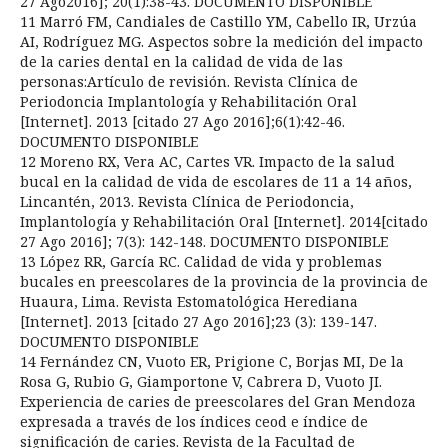
27 Ago2016]; 20(1):38-43. DOCUMENTO DISPONIBLE
11 Marró FM, Candiales de Castillo YM, Cabello IR, Urzúa
AI, Rodríguez MG. Aspectos sobre la medición del impacto
de la caries dental en la calidad de vida de las
personas:Artículo de revisión. Revista Clínica de
Periodoncia Implantología y Rehabilitación Oral
[Internet]. 2013 [citado 27 Ago 2016];6(1):42-46.
DOCUMENTO DISPONIBLE
12 Moreno RX, Vera AC, Cartes VR. Impacto de la salud
bucal en la calidad de vida de escolares de 11 a 14 años,
Lincantén, 2013. Revista Clínica de Periodoncia,
Implantología y Rehabilitación Oral [Internet]. 2014[citado
27 Ago 2016]; 7(3): 142-148. DOCUMENTO DISPONIBLE
13 López RR, García RC. Calidad de vida y problemas
bucales en preescolares de la provincia de la provincia de
Huaura, Lima. Revista Estomatológica Herediana
[Internet]. 2013 [citado 27 Ago 2016];23 (3): 139-147.
DOCUMENTO DISPONIBLE
14 Fernández CN, Vuoto ER, Prigione C, Borjas MI, De la
Rosa G, Rubio G, Giamportone V, Cabrera D, Vuoto JI.
Experiencia de caries de preescolares del Gran Mendoza
expresada a través de los índices ceod e índice de
significación de caries. Revista de la Facultad de