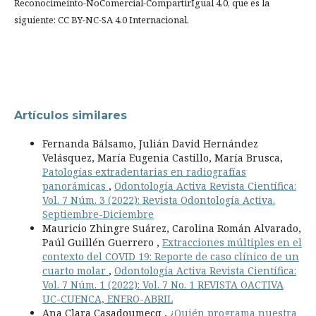
Reconocimeinto-NoComercial-CompartirIgual 4.0, que es la
siguiente: CC BY-NC-SA 4.0 Internacional.
Artículos similares
Fernanda Bálsamo, Julián David Hernández
Velásquez, María Eugenia Castillo, María Brusca,
Patologías extradentarias en radiografías
panorámicas
,
Odontología Activa Revista Científica:
Vol. 7 Núm. 3 (2022): Revista Odontología Activa.
Septiembre-Diciembre
Mauricio Zhingre Suárez, Carolina Román Alvarado,
Paúl Guillén Guerrero ,
Extracciones múltiples en el
contexto del COVID 19: Reporte de caso clínico de un
cuarto molar
,
Odontología Activa Revista Científica:
Vol. 7 Núm. 1 (2022): Vol. 7 No. 1 REVISTA OACTIVA
UC-CUENCA, ENERO-ABRIL
Ana Clara Casadoumecq ,
¿Quién programa nuestra