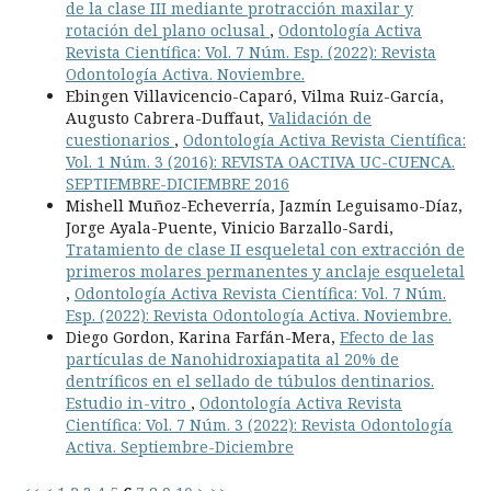
de la clase III mediante protracción maxilar y
rotación del plano oclusal
,
Odontología Activa
Revista Científica: Vol. 7 Núm. Esp. (2022): Revista
Odontología Activa. Noviembre.
Ebingen Villavicencio-Caparó, Vilma Ruiz-García,
Augusto Cabrera-Duffaut,
Validación de
cuestionarios
,
Odontología Activa Revista Científica:
Vol. 1 Núm. 3 (2016): REVISTA OACTIVA UC-CUENCA.
SEPTIEMBRE-DICIEMBRE 2016
Mishell Muñoz-Echeverría, Jazmín Leguisamo-Díaz,
Jorge Ayala-Puente, Vinicio Barzallo-Sardi,
Tratamiento de clase II esqueletal con extracción de
primeros molares permanentes y anclaje esqueletal
,
Odontología Activa Revista Científica: Vol. 7 Núm.
Esp. (2022): Revista Odontología Activa. Noviembre.
Diego Gordon, Karina Farfán-Mera,
Efecto de las
partículas de Nanohidroxiapatita al 20% de
dentríficos en el sellado de túbulos dentinarios.
Estudio in-vitro
,
Odontología Activa Revista
Científica: Vol. 7 Núm. 3 (2022): Revista Odontología
Activa. Septiembre-Diciembre