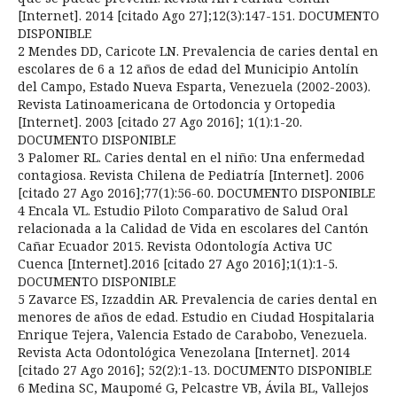
[Internet]. 2014 [citado Ago 27];12(3):147-151. DOCUMENTO
DISPONIBLE
2 Mendes DD, Caricote LN. Prevalencia de caries dental en
escolares de 6 a 12 años de edad del Municipio Antolín
del Campo, Estado Nueva Esparta, Venezuela (2002-2003).
Revista Latinoamericana de Ortodoncia y Ortopedia
[Internet]. 2003 [citado 27 Ago 2016]; 1(1):1-20.
DOCUMENTO DISPONIBLE
3 Palomer RL. Caries dental en el niño: Una enfermedad
contagiosa. Revista Chilena de Pediatría [Internet]. 2006
[citado 27 Ago 2016];77(1):56-60. DOCUMENTO DISPONIBLE
4 Encala VL. Estudio Piloto Comparativo de Salud Oral
relacionada a la Calidad de Vida en escolares del Cantón
Cañar Ecuador 2015. Revista Odontología Activa UC
Cuenca [Internet].2016 [citado 27 Ago 2016];1(1):1-5.
DOCUMENTO DISPONIBLE
5 Zavarce ES, Izzaddin AR. Prevalencia de caries dental en
menores de años de edad. Estudio en Ciudad Hospitalaria
Enrique Tejera, Valencia Estado de Carabobo, Venezuela.
Revista Acta Odontológica Venezolana [Internet]. 2014
[citado 27 Ago 2016]; 52(2):1-13. DOCUMENTO DISPONIBLE
6 Medina SC, Maupomé G, Pelcastre VB, Ávila BL, Vallejos