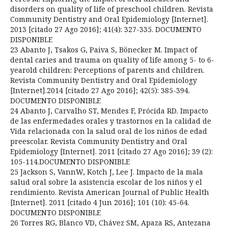
disorders on quality of life of preschool children. Revista
Community Dentistry and Oral Epidemiology [Internet].
2013 [citado 27 Ago 2016]; 41(4): 327-335. DOCUMENTO
DISPONIBLE
23 Abanto J, Tsakos G, Paiva S, Bönecker M. Impact of
dental caries and trauma on quality of life among 5- to 6-
yearold children: Perceptions of parents and children.
Revista Community Dentistry and Oral Epidemiology
[Internet].2014 [citado 27 Ago 2016]; 42(5): 385-394.
DOCUMENTO DISPONIBLE
24 Abanto J, Carvalho ST, Mendes F, Prócida RD. Impacto
de las enfermedades orales y trastornos en la calidad de
Vida relacionada con la salud oral de los niños de edad
preescolar. Revista Community Dentistry and Oral
Epidemiology [Internet]. 2011 [citado 27 Ago 2016]; 39 (2):
105-114.DOCUMENTO DISPONIBLE
25 Jackson S, VannW, Kotch J, Lee J. Impacto de la mala
salud oral sobre la asistencia escolar de los niños y el
rendimiento. Revista American Journal of Public Health
[Internet]. 2011 [citado 4 Jun 2016]; 101 (10): 45-64.
DOCUMENTO DISPONIBLE
26 Torres RG, Blanco VD, Chávez SM, Apaza RS, Antezana