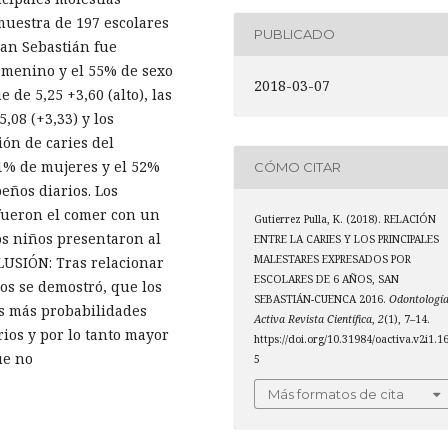
muestra de 197 escolares
PUBLICADO
San Sebastián fue
femenino y el 55% de sexo
2018-03-07
 de 5,25 +3,60 (alto), las
08 (+3,33) y los
ión de caries del
1% de mujeres y el 52%
CÓMO CITAR
ños diarios. Los
fueron el comer con un
Gutierrez Pulla, K. (2018). RELACIÓN
los niños presentaron al
ENTRE LA CARIES Y LOS PRINCIPALES
MALESTARES EXPRESADOS POR
USIÓN: Tras relacionar
ESCOLARES DE 6 AÑOS, SAN
os se demostró, que los
SEBASTIÁN-CUENCA 2016.
Odontologí
es más probabilidades
Activa Revista Científica
,
2
(1), 7–14.
ios y por lo tanto mayor
https://doi.org/10.31984/oactiva.v2i1.1
ue no
5
Más formatos de cita