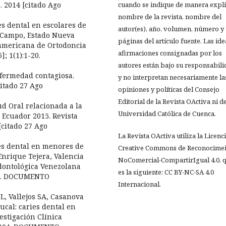
. 2014 [citado Ago
cuando se indique de manera explíc
nombre de la revista, nombre del
es dental en escolares de
autor(es), año, volumen, número y
l Campo, Estado Nueva
páginas del artículo fuente. Las ide
oamericana de Ortodoncia
afirmaciones consignadas por los
]; 1(1):1-20.
autores están bajo su responsabil
nfermedad contagiosa.
y no interpretan necesariamente la
citado 27 Ago
opiniones y políticas del Consejo
Editorial de la Revista OActiva ni de
ud Oral relacionada a la
Universidad Católica de Cuenca.
 Ecuador 2015. Revista
[citado 27 Ago
La Revista OActiva utiliza la Licenc
ies dental en menores de
Creative Commons de Reconocimei
Enrique Tejera, Valencia
NoComercial-CompartirIgual 4.0, 
Odontológica Venezolana
es la siguiente: CC BY-NC-SA 4.0
-13. DOCUMENTO
Internacional.
L, Vallejos SA, Casanova
cal: caries dental en
estigación Clínica