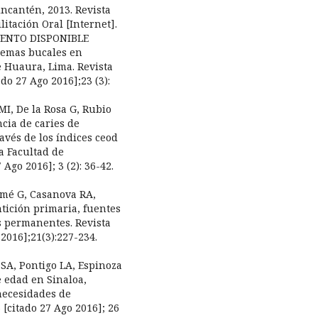
incantén, 2013. Revista
itación Oral [Internet].
UMENTO DISPONIBLE
blemas bucales en
e Huaura, Lima. Revista
do 27 Ago 2016];23 (3):
MI, De la Rosa G, Rubio
ncia de caries de
vés de los índices ceod
la Facultad de
Ago 2016]; 3 (2): 36-42.
omé G, Casanova RA,
tición primaria, fuentes
es permanentes. Revista
 2016];21(3):227-234.
 SA, Pontigo LA, Espinoza
e edad en Sinaloa,
necesidades de
 [citado 27 Ago 2016]; 26