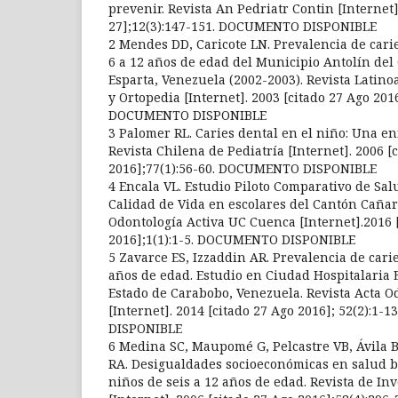
prevenir. Revista An Pedriatr Contin [Internet]
27];12(3):147-151. DOCUMENTO DISPONIBLE
2 Mendes DD, Caricote LN. Prevalencia de cari
6 a 12 años de edad del Municipio Antolín de
Esparta, Venezuela (2002-2003). Revista Latin
y Ortopedia [Internet]. 2003 [citado 27 Ago 2016
DOCUMENTO DISPONIBLE
3 Palomer RL. Caries dental en el niño: Una e
Revista Chilena de Pediatría [Internet]. 2006 [
2016];77(1):56-60. DOCUMENTO DISPONIBLE
4 Encala VL. Estudio Piloto Comparativo de Sal
Calidad de Vida en escolares del Cantón Cañar
Odontología Activa UC Cuenca [Internet].2016 
2016];1(1):1-5. DOCUMENTO DISPONIBLE
5 Zavarce ES, Izzaddin AR. Prevalencia de car
años de edad. Estudio en Ciudad Hospitalaria 
Estado de Carabobo, Venezuela. Revista Acta 
[Internet]. 2014 [citado 27 Ago 2016]; 52(2):1
DISPONIBLE
6 Medina SC, Maupomé G, Pelcastre VB, Ávila B
RA. Desigualdades socioeconómicas en salud bu
niños de seis a 12 años de edad. Revista de Inv