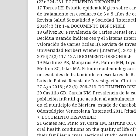
(22): 224-231. DOCUMENTO DISPONIBLE
17 Torres LH. Estudio epidemiológico sobre ca
de tratamiento en escolares de 3 a 5 años de 
Revista Salud Sexualidad y Sociedad [Internet]
2016]; 3 (1): 1-4. DOCUMENTO DISPONIBLE
18 Gálvez RC. Prevalencia de Caries Dental en
Decidua usando índices ceo y el Sistema Inter
Valoración de Caries (icdas II). Revista de Inve
Universidad Norbert Wiener [Internet]. 2013 [
2016];1(2):117-127. DOCUMENTO DISPONIBLE
19 Martínez PK, Monjarás ÁA, Patiño MN, Loyol
Medina SC, Islas MA. Estudio epidemiológico so
necesidades de tratamiento en escolares de 6 
Luis de Potosí. Revista de Investigación Clínica
27 Ago 2016]; 62 (3): 206-213. DOCUMENTO DI
20 Castillo GD, García NM. Prevalencia de la ca
población infantil que acuden al ambulatorio
en el municipio de Mariara, estado de Carabob
Odontológica Venezolana [Internet].2011 [citado
7. DOCUMENTO DISPONIBLE
21 Gomes MC, Pinto ST, Costa EM, Martins CC, G
oral health conditions on the quality of life o
their families: a cross-sectional study. Revista