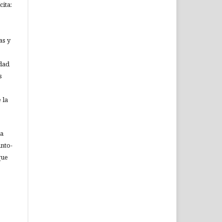
ita:
as y
idad
s
 la
ia
nto-
que