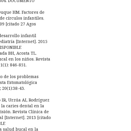
96-304. DOCUMENTO
Duque HM. Factores de
de círculos infantiles.
09 [citado 27 Agos
desarrollo infantil
diatría [Internet]. 2015
DISPONIBLE
ada BH, Acosta TL.
cal en los niños. Revista
1(1): 846-851.
to de los problemas
ista Estomatológica
 20(1):38-43.
 IR, Urzúa AI, Rodríguez
la caries dental en la
isión. Revista Clínica de
l [Internet]. 2013 [citado
BLE
a salud bucal en la