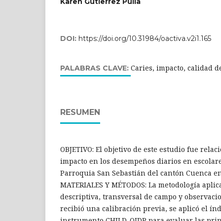
Karen Gutierrez Pulla
DOI:
https://doi.org/10.31984/oactiva.v2i1.165
Caries, impacto, calidad d
PALABRAS CLAVE:
RESUMEN
OBJETIVO: El objetivo de este estudio fue relaci
impacto en los desempeños diarios en escolare
Parroquia San Sebastián del cantón Cuenca en
MATERIALES Y MÉTODOS: La metodología aplica
descriptiva, transversal de campo y observacio
recibió una calibración previa, se aplicó el ín
instrumento CHILD-OIDP para evaluar las prin