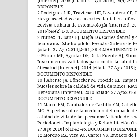
[Internet]. 2006 [citado 27 Ago 2016];58(4):2
DISPONIBLE
7 Rodríguez LlR, Traviesas HE, Lavandera CE, 
riesgo asociados con la caries dental en niños 
Revista Cubana de Estomatología [Internet]. 20
2016];46(2):1-9. DOCUMENTO DISPONIBLE
8 Núñez FL, Sanz BJ, Mejía LG. Caries dental y 
temprano. Estudio piloto. Revista Chilena de Pe
[citado 27 Ago 2016];86(1):38-42.DOCUMENTO 
9 Muñoz MP, Aguilar DF, De la Fuente HJ, Shim
Instrumentos validados para medir la salud bu
Siicsalud [Internet]. 2014 [citado 27 Ago 2016]; 
DOCUMENTO DISPONIBLE
10 ] Abanto JA, Bönecker M, Prócida RD. Impac
bucales sobre la calidad de vida de niños. Rev
Herediana [Internet]. 2010 [citado 27 Ago2016];
DOCUMENTO DISPONIBLE
11 Marró FM, Candiales de Castillo YM, Cabello
MG. Aspectos sobre la medición del impacto de 
calidad de vida de las personas:Artículo de rev
Periodoncia Implantología y Rehabilitación Ora
27 Ago 2016];6(1):42-46. DOCUMENTO DISPONI
12 Moreno RX, Vera AC, Cartes VR. Impacto de l