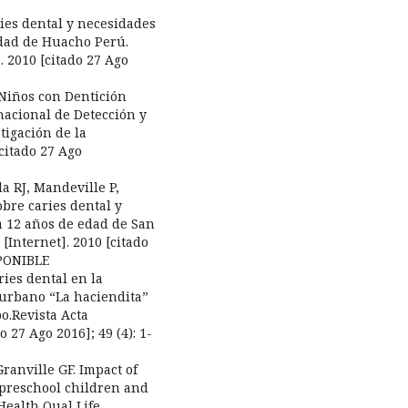
ries dental y necesidades
edad de Huacho Perú.
. 2010 [citado 27 Ago
 Niños con Dentición
nacional de Detección y
stigación de la
citado 27 Ago
a RJ, Mandeville P,
bre caries dental y
a 12 años de edad de San
 [Internet]. 2010 [citado
SPONIBLE
ries dental en la
 urbano “La haciendita”
o.Revista Acta
 27 Ago 2016]; 49 (4): 1-
ranville GF. Impact of
f preschool children and
 Health Qual Life