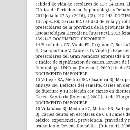
calidad de vida de escolares de 11 a 14 años, L
Clínica de Periodoncia, Implantología y Rehabil
2014[citado 27 Ago 2016]; 7(3): 142-148. DOC
13 López RR, García RC. Calidad de vida y pro
preescolares de la provincia de la provincia d
Estomatológica Herediana [Internet]. 2013 [cita
139-147. DOCUMENTO DISPONIBLE
14 Fernández CN, Vuoto ER, Prigione C, Borjas 
G, Giamportone V, Cabrera D, Vuoto JI. Experie
preescolares del Gran Mendoza expresada a tra
e índice de significación de caries. Revista de 
Odontología UNCuyo [Internet]. 2009 [citado 27 
DOCUMENTO DISPONIBLE
15 Vallejos SA, Medina SC, Casanova RJ, Maup
Minaya SM. Defectos del esmalte, caries en den
de fluoruro y su relación con caries en dient
Gaceta Sanitaria [Internet].2007 [citado 27 Ago
DOCUMENTO DISPONIBLE
16 Villalobos RJ, Medina SC, Molina FN, Vallejo
BJ. Caries dental en escolares de 6 a 12 años d
México: experiencia, prevalencia, gravedad y 
tratamiento. Revista Biomédica [Internet]. 2006