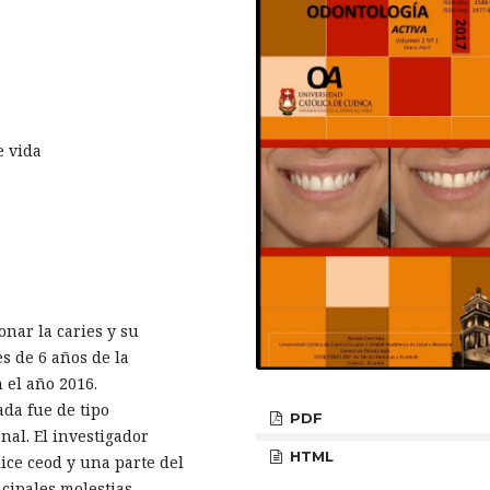
e vida
onar la caries y su
s de 6 años de la
 el año 2016.
da fue de tipo
PDF
nal. El investigador
HTML
dice ceod y una parte del
cipales molestias