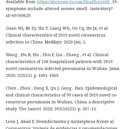
Available from:
https://abcnews.go.com/Health/covid-
19-
symptoms-include-altered-senses-smell- taste/story?
id=69769629.
Guan Wj, Ni Zy, Hu Y, Liang Wh, Ou Cq, He Jx, et al.
Clinical characteristics of 2019 novel coronavirus
infection in China. MedRxiv. 2020 Jan; 1.
Wang , Hu B, Hu , Zhu F, Liu , Zhang , et al. Clinical
characteristics of 138 hospitalized patients with 2019
novel coronavirus–infected pneumonia in Wuhan. Jama.
2020; 323(11): p. 1061-1069.
Chen , Zhou , Dong X, Qu J, Gong , Han. Epidemiological
and clinical characteristics of 99 cases of 2019 novel co-
ronavirus pneumonia in Wuhan, China: a descriptive
study. The Lancet. 2020; 395(10223): p. 507–13.
León J, Abad E. Desinfectantes y Antisépticos frente al
Coronavirus. Síntesis de evidencias y recomendaciones.