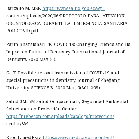
Barzallo M. MSP.
https://www.salud.gob.ec/wp-
content/uploads/2020/06/PROTOCOLO-PARA- ATENCION-
ODONTOLOGICA DURANTE-LA- EMERGENCIA-SANITARIA-
POR-COVID.pdf.
Parin Bhanushali FK. COVID-19: Changing Trends and Its
Impact on Future of Dentistry. International Journal of
Dentistry. 2020 May;(6).
Ge Z. Possible aerosol transmission of COVID-19 and
special precautions in dentistry. Journal of Zhejiang
University-SCIENCE B. 2020 Mar; 5(361-368).
Salud 3M. 3M Salud Ocupacional y Seguridad Ambiental
Soluciones en Protección Ocular.
https://prebecon.com/uploads/catalogo/proteccion/
ocular/3M
Kroo L. medRxiv.
https://www.medrxiv.org/content/