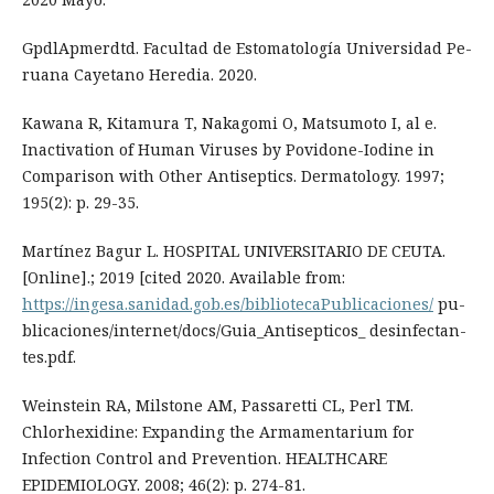
GpdlApmerdtd. Facultad de Estomatología Universidad Pe-
ruana Cayetano Heredia. 2020.
Kawana R, Kitamura T, Nakagomi O, Matsumoto I, al e.
Inactivation of Human Viruses by Povidone-Iodine in
Comparison with Other Antiseptics. Dermatology. 1997;
195(2): p. 29-35.
Martínez Bagur L. HOSPITAL UNIVERSITARIO DE CEUTA.
[Online].; 2019 [cited 2020. Available from:
https://ingesa.sanidad.gob.es/bibliotecaPublicaciones/
pu-
blicaciones/internet/docs/Guia_Antisepticos_ desinfectan-
tes.pdf.
Weinstein RA, Milstone AM, Passaretti CL, Perl TM.
Chlorhexidine: Expanding the Armamentarium for
Infection Control and Prevention. HEALTHCARE
EPIDEMIOLOGY. 2008; 46(2): p. 274-81.