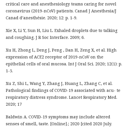
critical care and anesthesiology teams caring for novel
coronavirus (2019-nCoV) patients. Canad J Anesthesia/J
Canad d’anesthésie. 2020; 12: p. 1-9.
Xie X, Li Y, Sun H, Liu L. Exhaled droplets due to talking
and coughing. J R Soc Interface. 2009; 6.
Xu H, Zhong L, Deng J, Peng , Dan H, Zeng X, et al. High
expression of ACE2 receptor of 2019-nCoV on the
epithelial cells of oral mucosa. Int J Oral Sci. 2020; 12(1): p.
1-5.
Xu Z, Shi L, Wang Y, Zhang J, Huang L, Zhang C, et al.
Pathological findings of COVID-19 associated with acu- te
respiratory distress syndrome. Lancet Respiratory Med.
2020; 17
Baldwin A. COVID-19 symptoms may include altered
senses of smell, taste. [Online].; 2020 [cited 2020 July.