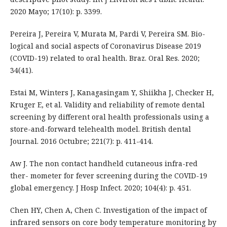
2020 Mayo; 17(10): p. 3399.
Pereira J, Pereira V, Murata M, Pardi V, Pereira SM. Bio-
logical and social aspects of Coronavirus Disease 2019
(COVID-19) related to oral health. Braz. Oral Res. 2020;
34(41).
Estai M, Winters J, Kanagasingam Y, Shiikha J, Checker H,
Kruger E, et al. Validity and reliability of remote dental
screening by different oral health professionals using a
store-and-forward telehealth model. British dental
Journal. 2016 Octubre; 221(7): p. 411-414.
Aw J. The non contact handheld cutaneous infra-red
ther- mometer for fever screening during the COVID-19
global emergency. J Hosp Infect. 2020; 104(4): p. 451.
Chen HY, Chen A, Chen C. Investigation of the impact of
infrared sensors on core body temperature monitoring by