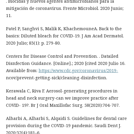
. Biocidas y nuevos agentes antimicrobianos para la
mitigación de coronavirus. Frente Microbiol. 2020 Junio;
11.
Patel P, Sanghvi S, Malik K, KhachemouneA. Back to the
basics: Diluted bleach for COVID-19. J Am Acad Dermatol.
2020 Julio; 83(1): p. 279-80.
Centers for Disease Control and Prevention. . Datailed
Disnfection Guidance. [Online].; 2020 [cited 2020 Julio 16.
Available from:
https://www.cdc.gov/coronavirus/2019-
ncov/prevent-getting-sick/cleaning-disinfection.
Kerawala C, Riva F. Aerosol-generating procedures in
head and neck surgery-can we improve practice after
COVID- 19?. Br J Oral Maxillofac Surg. 58(2020):704-707.
Alharbi A, Alharbi S, Alqaidi S. Guidelines for dental care
provision during the COVID-19 pandemic. Saudi Dent J.
2020;32(4):181–6.