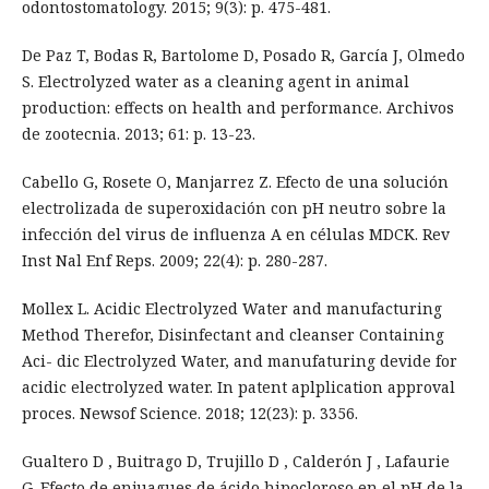
odontostomatology. 2015; 9(3): p. 475-481.
De Paz T, Bodas R, Bartolome D, Posado R, García J, Olmedo
S. Electrolyzed water as a cleaning agent in animal
production: effects on health and performance. Archivos
de zootecnia. 2013; 61: p. 13-23.
Cabello G, Rosete O, Manjarrez Z. Efecto de una solución
electrolizada de superoxidación con pH neutro sobre la
infección del virus de influenza A en células MDCK. Rev
Inst Nal Enf Reps. 2009; 22(4): p. 280-287.
Mollex L. Acidic Electrolyzed Water and manufacturing
Method Therefor, Disinfectant and cleanser Containing
Aci- dic Electrolyzed Water, and manufaturing devide for
acidic electrolyzed water. In patent aplplication approval
proces. Newsof Science. 2018; 12(23): p. 3356.
Gualtero D , Buitrago D, Trujillo D , Calderón J , Lafaurie
G. Efecto de enjuagues de ácido hipocloroso en el pH de la