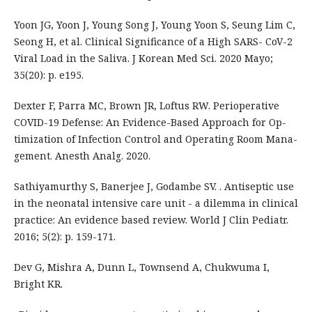
Yoon JG, Yoon J, Young Song J, Young Yoon S, Seung Lim C,
Seong H, et al. Clinical Significance of a High SARS- CoV-2
Viral Load in the Saliva. J Korean Med Sci. 2020 Mayo;
35(20): p. e195.
Dexter F, Parra MC, Brown JR, Loftus RW. Perioperative
COVID-19 Defense: An Evidence-Based Approach for Op-
timization of Infection Control and Operating Room Mana-
gement. Anesth Analg. 2020.
Sathiyamurthy S, Banerjee J, Godambe SV. . Antiseptic use
in the neonatal intensive care unit - a dilemma in clinical
practice: An evidence based review. World J Clin Pediatr.
2016; 5(2): p. 159-171.
Dev G, Mishra A, Dunn L, Townsend A, Chukwuma I,
Bright KR.