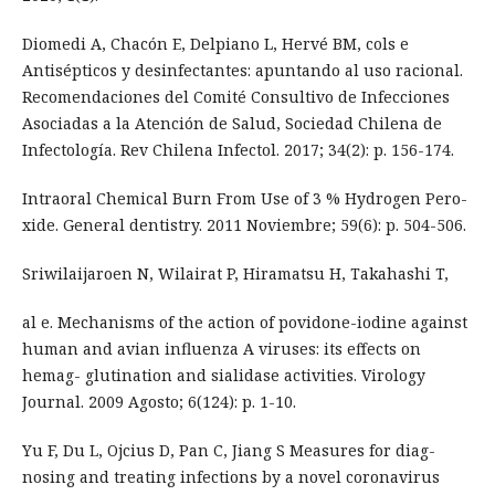
Diomedi A, Chacón E, Delpiano L, Hervé BM, cols e
Antisépticos y desinfectantes: apuntando al uso racional.
Recomendaciones del Comité Consultivo de Infecciones
Asociadas a la Atención de Salud, Sociedad Chilena de
Infectología. Rev Chilena Infectol. 2017; 34(2): p. 156-174.
Intraoral Chemical Burn From Use of 3 % Hydrogen Pero-
xide. General dentistry. 2011 Noviembre; 59(6): p. 504-506.
Sriwilaijaroen N, Wilairat P, Hiramatsu H, Takahashi T,
al e. Mechanisms of the action of povidone-iodine against
human and avian influenza A viruses: its effects on
hemag- glutination and sialidase activities. Virology
Journal. 2009 Agosto; 6(124): p. 1-10.
Yu F, Du L, Ojcius D, Pan C, Jiang S Measures for diag-
nosing and treating infections by a novel coronavirus