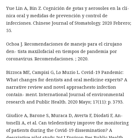
Yue Lin A, Bin Z. Cognición de gotas y aerosoles en la clí-
nica oral y medidas de prevención y control de
infecciones. Chinese Journal of Stomatology. 2020 Febrero;
55.
Ochoa J. Recomendaciones de manejo para el cirujano
den- tista maxilofacial en tiempos de pandemia por
coronavirus. Recomendaciones. ; 2020.
Bizzoca ME, Campisi G, Lo Muzio L. Covid-19 Pandemic:
What changes for dentists and oral medicine experts? A
narrative review and novel approachesto infection
contain- ment. International Journal of environmental
research and Public Health. 2020 Mayo; 17(11): p. 3793.
Giudice A, Barone S, Muraca D, Averta F, Diodati F, An-
tonelli A, et al. Can teledentistry improve the monitoring
of patients during the Covid-19 dissemination? A
descriptive pilot study. Int J Environ Res Public Health.