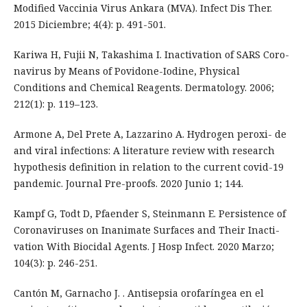
Modified Vaccinia Virus Ankara (MVA). Infect Dis Ther.
2015 Diciembre; 4(4): p. 491-501.
Kariwa H, Fujii N, Takashima I. Inactivation of SARS Coro-
navirus by Means of Povidone-Iodine, Physical
Conditions and Chemical Reagents. Dermatology. 2006;
212(1): p. 119–123.
Armone A, Del Prete A, Lazzarino A. Hydrogen peroxi- de
and viral infections: A literature review with research
hypothesis definition in relation to the current covid-19
pandemic. Journal Pre-proofs. 2020 Junio 1; 144.
Kampf G, Todt D, Pfaender S, Steinmann E. Persistence of
Coronaviruses on Inanimate Surfaces and Their Inacti-
vation With Biocidal Agents. J Hosp Infect. 2020 Marzo;
104(3): p. 246-251.
Cantón M, Garnacho J. . Antisepsia orofaríngea en el