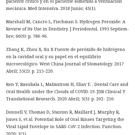
paciente crítico y en el paciente sometido a ventilación
mecánica. Med Intensiva. 2018 Junio; 43(1).
Marshall M, Cancro L, Fischman S. Hydrogen Peroxide: A
Review of Its Use in Dentistry. J Periodontol. 1995 Septiem-
bre; 66(9): p. 786-96.
Zhang K, Zhou X, Xu X Fuente de peróxido de hidrógeno
en la cavidad oral y su papel en el equilibrio
microecológico. West China Journal of Stomatology. 2017
Abril; 35(2): p. 215-220.
Ren Y, Rasubala L, Malmstrom H, Eliav E. . Dental Care and
Oral Health under the Clouds of COVID-19. JDR Clinical Y
Translational Research. 2020 Abril; 5(3): p. 202- 210.
Donnell V, Thomas D, Stanton R, Maillard J, Murphy R,
Jones S, et al. Potential Role of Oral Rinses Targeting the
Viral Lipid Envelope in SARS-CoV-2 Infection. Function.
2020; 1(1).