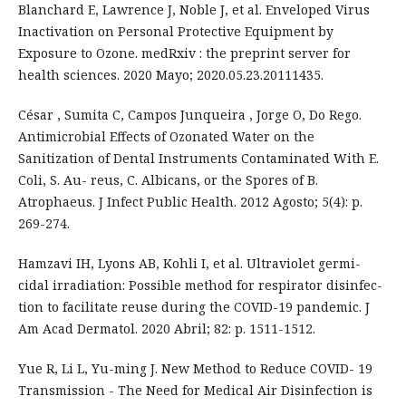
Blanchard E, Lawrence J, Noble J, et al. Enveloped Virus
Inactivation on Personal Protective Equipment by
Exposure to Ozone. medRxiv : the preprint server for
health sciences. 2020 Mayo; 2020.05.23.20111435.
César , Sumita C, Campos Junqueira , Jorge O, Do Rego.
Antimicrobial Effects of Ozonated Water on the
Sanitization of Dental Instruments Contaminated With E.
Coli, S. Au- reus, C. Albicans, or the Spores of B.
Atrophaeus. J Infect Public Health. 2012 Agosto; 5(4): p.
269-274.
Hamzavi IH, Lyons AB, Kohli I, et al. Ultraviolet germi-
cidal irradiation: Possible method for respirator disinfec-
tion to facilitate reuse during the COVID-19 pandemic. J
Am Acad Dermatol. 2020 Abril; 82: p. 1511-1512.
Yue R, Li L, Yu-ming J. New Method to Reduce COVID- 19
Transmission - The Need for Medical Air Disinfection is