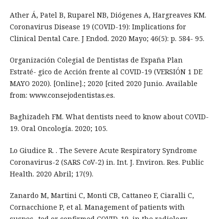
Ather Á, Patel B, Ruparel NB, Diógenes A, Hargreaves KM.
Coronavirus Disease 19 (COVID-19): Implications for
Clinical Dental Care. J Endod. 2020 Mayo; 46(5): p. 584- 95.
Organización Colegial de Dentistas de España Plan
Estraté- gico de Acción frente al COVID-19 (VERSIÓN 1 DE
MAYO 2020). [Online].; 2020 [cited 2020 Junio. Available
from: www.consejodentistas.es.
Baghizadeh FM. What dentists need to know about COVID-
19. Oral Oncología. 2020; 105.
Lo Giudice R. . The Severe Acute Respiratory Syndrome
Coronavirus-2 (SARS CoV-2) in. Int. J. Environ. Res. Public
Health. 2020 Abril; 17(9).
Zanardo M, Martini C, Monti CB, Cattaneo F, Ciaralli C,
Cornacchione P, et al. Management of patients with
suspec- ted or confirmed COVID-19, in the radiology