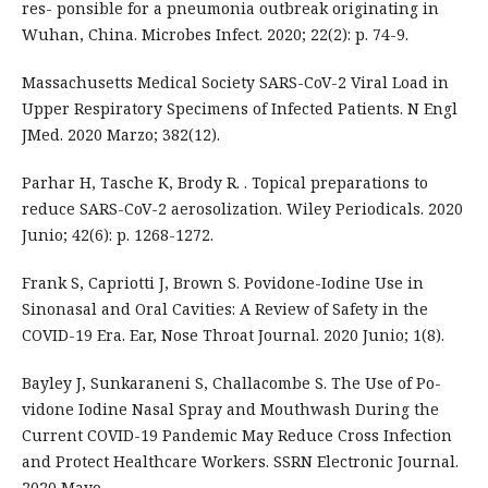
res- ponsible for a pneumonia outbreak originating in
Wuhan, China. Microbes Infect. 2020; 22(2): p. 74-9.
Massachusetts Medical Society SARS-CoV-2 Viral Load in
Upper Respiratory Specimens of Infected Patients. N Engl
JMed. 2020 Marzo; 382(12).
Parhar H, Tasche K, Brody R. . Topical preparations to
reduce SARS-CoV-2 aerosolization. Wiley Periodicals. 2020
Junio; 42(6): p. 1268-1272.
Frank S, Capriotti J, Brown S. Povidone-Iodine Use in
Sinonasal and Oral Cavities: A Review of Safety in the
COVID-19 Era. Ear, Nose Throat Journal. 2020 Junio; 1(8).
Bayley J, Sunkaraneni S, Challacombe S. The Use of Po-
vidone Iodine Nasal Spray and Mouthwash During the
Current COVID-19 Pandemic May Reduce Cross Infection
and Protect Healthcare Workers. SSRN Electronic Journal.
2020 Mayo.