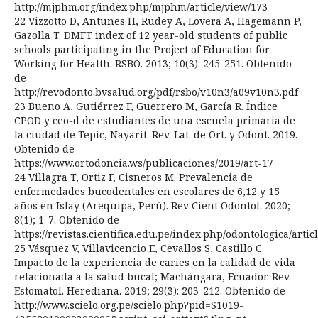
http://mjphm.org/index.php/mjphm/article/view/173
22 Vizzotto D, Antunes H, Rudey A, Lovera A, Hagemann P,
Gazolla T. DMFT index of 12 year-old students of public
schools participating in the Project of Education for
Working for Health. RSBO. 2013; 10(3): 245-251. Obtenido
de
http://revodonto.bvsalud.org/pdf/rsbo/v10n3/a09v10n3.pdf
23 Bueno A, Gutiérrez F, Guerrero M, García R. Índice
CPOD y ceo-d de estudiantes de una escuela primaria de
la ciudad de Tepic, Nayarit. Rev. Lat. de Ort. y Odont. 2019.
Obtenido de
https://www.ortodoncia.ws/publicaciones/2019/art-17
24 Villagra T, Ortiz F, Cisneros M. Prevalencia de
enfermedades bucodentales en escolares de 6,12 y 15
años en Islay (Arequipa, Perú). Rev Cient Odontol. 2020;
8(1); 1-7. Obtenido de
https://revistas.cientifica.edu.pe/index.php/odontologica/artic
25 Vásquez V, Villavicencio E, Cevallos S, Castillo C.
Impacto de la experiencia de caries en la calidad de vida
relacionada a la salud bucal; Machángara, Ecuador. Rev.
Estomatol. Herediana. 2019; 29(3): 203-212. Obtenido de
http://www.scielo.org.pe/scielo.php?pid=S1019-