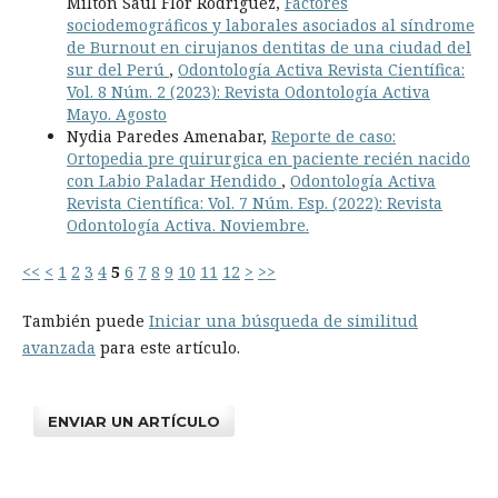
Milton Saúl Flor Rodríguez,
Factores
sociodemográficos y laborales asociados al síndrome
de Burnout en cirujanos dentitas de una ciudad del
sur del Perú
,
Odontología Activa Revista Científica:
Vol. 8 Núm. 2 (2023): Revista Odontología Activa
Mayo. Agosto
Nydia Paredes Amenabar,
Reporte de caso:
Ortopedia pre quirurgica en paciente recién nacido
con Labio Paladar Hendido
,
Odontología Activa
Revista Científica: Vol. 7 Núm. Esp. (2022): Revista
Odontología Activa. Noviembre.
<<
<
1
2
3
4
5
6
7
8
9
10
11
12
>
>>
También puede
Iniciar una búsqueda de similitud
avanzada
para este artículo.
ENVIAR UN ARTÍCULO