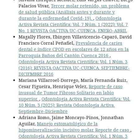
Palacios Vivar,
Tercer molar retenido, un problema
de salud pública (Análisis antes y durante y
durante la enfermedad Covid-19).
,
Odontología
Activa Revista Científica: Vol. 7 Núm. 1 (2022): Vol. 7
No. 1 REVISTA OACTIVA UC-CUENCA, ENERO-ABRIL
Magally Flores, Ebingen Villavicencio-Caparó, David
Francisco Corral Peñafiel,
Prevalencia de caries
dental e índice CPOD en escolares de 12 años en la
Parroquia Baños del Cantón Cuenca 2016
,
Odontología Activa Revista Científica: Vol. 1 Núm. 3
(2016): REVISTA OACTIVA UC-CUENCA. SEPTIEMBRE-
DICIEMBRE 2016
Mariana Villarroel-Dorrego, María Fernanda Ruiz,
Cesar Figueira, Henrique Velez,
Reporte de caso
inusual de Tumor Fibroso Solitario en labio
superior.
,
Odontología Activa Revista Científica: Vol.
10 Núm. 3 (2025): Revista Odontología Activa.
Septiembre-Diciembre
Adriana Romo, Jaime Moncayo-Pinos, Jonnathan
Aguilar,
Manejo estomatológico de la
hipomineralización incisivo molar. Reporte de caso
,
Odontología Activa Revista Científica: Vol. 1 Núm. 3