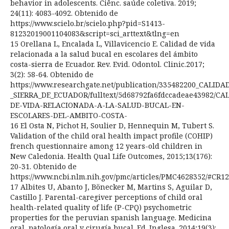
behavior in adolescents. Ciênc. saúde coletiva. 2019;
24(11): 4083-4092. Obtenido de
https://www.scielo.br/scielo.php?pid=S1413-
81232019001104083&script=sci_arttext&tlng=en
15 Orellana L, Encalada L, Villavicencio E. Calidad de vida
relacionada a la salud bucal en escolares del ámbito
costa-sierra de Ecuador. Rev. Evid. Odontol. Clinic.2017;
3(2): 58-64. Obtenido de
https://www.researchgate.net/publication/335482200_CA
_SIERRA_DE_ECUADOR/fulltext/5d68792fa6fdccadeae43982/CA
DE-VIDA-RELACIONADA-A-LA-SALUD-BUCAL-EN-
ESCOLARES-DEL-AMBITO-COSTA-
16 El Osta N, Pichot H, Soulier D, Hennequin M, Tubert S.
Validation of the child oral health impact profile (COHIP)
french questionnaire among 12 years-old children in
New Caledonia. Health Qual Life Outcomes, 2015;13(176):
20-31. Obtenido de
https://www.ncbi.nlm.nih.gov/pmc/articles/PMC4628352/#CR12
17 Albites U, Abanto J, Bönecker M, Martins S, Aguilar D,
Castillo J. Parental-caregiver perceptions of child oral
health-related quality of life (P-CPQ) psychometric
properties for the peruvian spanish language. Medicina
oral, patología oral y cirugía bucal. Ed. Inglesa. 2014;19(3):