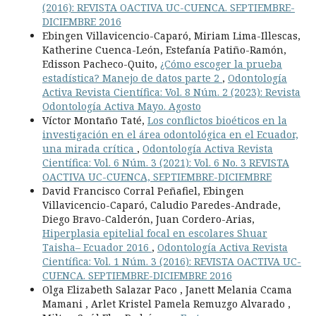
(2016): REVISTA OACTIVA UC-CUENCA. SEPTIEMBRE-
DICIEMBRE 2016
Ebingen Villavicencio-Caparó, Miriam Lima-Illescas,
Katherine Cuenca-León, Estefanía Patiño-Ramón,
Edisson Pacheco-Quito,
¿Cómo escoger la prueba
estadística? Manejo de datos parte 2
,
Odontología
Activa Revista Científica: Vol. 8 Núm. 2 (2023): Revista
Odontología Activa Mayo. Agosto
Víctor Montaño Taté,
Los conflictos bioéticos en la
investigación en el área odontológica en el Ecuador,
una mirada crítica
,
Odontología Activa Revista
Científica: Vol. 6 Núm. 3 (2021): Vol. 6 No. 3 REVISTA
OACTIVA UC-CUENCA, SEPTIEMBRE-DICIEMBRE
David Francisco Corral Peñafiel, Ebingen
Villavicencio-Caparó, Caludio Paredes-Andrade,
Diego Bravo-Calderón, Juan Cordero-Arias,
Hiperplasia epitelial focal en escolares Shuar
Taisha– Ecuador 2016
,
Odontología Activa Revista
Científica: Vol. 1 Núm. 3 (2016): REVISTA OACTIVA UC-
CUENCA. SEPTIEMBRE-DICIEMBRE 2016
Olga Elizabeth Salazar Paco , Janett Melania Ccama
Mamani , Arlet Kristel Pamela Remuzgo Alvarado ,