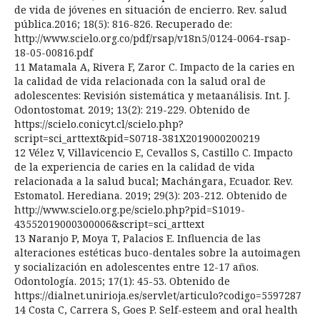
de vida de jóvenes en situación de encierro. Rev. salud
pública.2016; 18(5): 816-826. Recuperado de:
http://www.scielo.org.co/pdf/rsap/v18n5/0124-0064-rsap-
18-05-00816.pdf
11 Matamala A, Rivera F, Zaror C. Impacto de la caries en
la calidad de vida relacionada con la salud oral de
adolescentes: Revisión sistemática y metaanálisis. Int. J.
Odontostomat. 2019; 13(2): 219-229. Obtenido de
https://scielo.conicyt.cl/scielo.php?
script=sci_arttext&pid=S0718-381X2019000200219
12 Vélez V, Villavicencio E, Cevallos S, Castillo C. Impacto
de la experiencia de caries en la calidad de vida
relacionada a la salud bucal; Machángara, Ecuador. Rev.
Estomatol. Herediana. 2019; 29(3): 203-212. Obtenido de
http://www.scielo.org.pe/scielo.php?pid=S1019-
43552019000300006&script=sci_arttext
13 Naranjo P, Moya T, Palacios E. Influencia de las
alteraciones estéticas buco-dentales sobre la autoimagen
y socialización en adolescentes entre 12-17 años.
Odontología. 2015; 17(1): 45-53. Obtenido de
https://dialnet.unirioja.es/servlet/articulo?codigo=5597287
14 Costa C, Carrera S, Goes P. Self-esteem and oral health