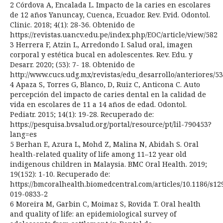
2 Córdova A, Encalada L. Impacto de la caries en escolares
de 12 años Yanuncay, Cuenca, Ecuador. Rev. Evid. Odontol.
Clinic. 2018; 4(1): 28-36. Obtenido de
https://revistas.uancv.edu.pe/index.php/EOC/article/view/582
3 Herrera F, Atzin L, Arredondo I. Salud oral, imagen
corporal y estética bucal en adolescentes. Rev. Edu. y
Desarr. 2020; (53): 7- 18. Obtenido de
http://www.cucs.udg.mx/revistas/edu_desarrollo/anteriores/5
4 Apaza S, Torres G, Blanco, D, Ruiz C, Anticona C. Auto
percepción del impacto de caries dental en la calidad de
vida en escolares de 11 a 14 años de edad. Odontol.
Pediatr. 2015; 14(1): 19-28. Recuperado de:
https://pesquisa.bvsalud.org/portal/resource/pt/lil-790453?
lang=es
5 Berhan E, Azura L, Mohd Z, Malina N, Abidah S. Oral
health-related quality of life among 11–12 year old
indigenous children in Malaysia. BMC Oral Health. 2019;
19(152): 1-10. Recuperado de:
https://bmcoralhealth.biomedcentral.com/articles/10.1186/s12
019-0833-2
6 Moreira M, Garbin C, Moimaz S, Rovida T. Oral health
and quality of life: an epidemiological survey of