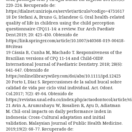
220-224. Recuperado de:
https://dialnet.unirioja.es/servlet/articulo?codigo=4731617
18 De Stefani A, Bruno G, Irlandese G. Oral health-related
quality of life in children using the child perception
questionnaire CPQ11-14: a review. Eur Arch Paediatr
Dent.2019; 20: 425-430. Obtenido de
https://link.springer.com/article/10.1007/s40368-019-00418-
8#citeas
19 Cássia B, Cunha M, Machado T. Responsiveness of the
Brazilian versions of CPQ 11‐14 and Child‐OIDP.
International Journal of Paediatric Dentistry. 2018; 28(6):
641-647. Obtenido de
https://onlinelibrary.wiley.com/doi/abs/10.1111/ipd.12423
20 Porto I, Díaz S. Repercusiones de la salud bucal sobre
calidad de vida por ciclo vital individual. Act. Odont.
Col.2017; 7(2): 49-64. Obtenido de
https://revistas.unal.edu.co/index.php/actaodontocol/article/
21 Avin A, Arumrahayu W, Rosalien R, Ayu D, Adiatman
M. Chil-oral impacts on daily performance index in
indonesia: Cross-Cultural adaptation and initial
validation. Malaysian Journal of Public Health Medicine.
2019;19(2): 68-77. Recuperado de: