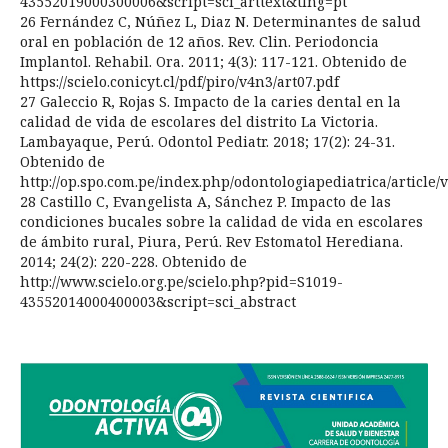
43552019000300006&script=sci_arttext&tlng=pt
26 Fernández C, Núñez L, Diaz N. Determinantes de salud
oral en población de 12 años. Rev. Clin. Periodoncia
Implantol. Rehabil. Ora. 2011; 4(3): 117-121. Obtenido de
https://scielo.conicyt.cl/pdf/piro/v4n3/art07.pdf
27 Galeccio R, Rojas S. Impacto de la caries dental en la
calidad de vida de escolares del distrito La Victoria.
Lambayaque, Perú. Odontol Pediatr. 2018; 17(2): 24-31.
Obtenido de
http://op.spo.com.pe/index.php/odontologiapediatrica/article/
28 Castillo C, Evangelista A, Sánchez P. Impacto de las
condiciones bucales sobre la calidad de vida en escolares
de ámbito rural, Piura, Perú. Rev Estomatol Herediana.
2014; 24(2): 220-228. Obtenido de
http://www.scielo.org.pe/scielo.php?pid=S1019-
43552014000400003&script=sci_abstract