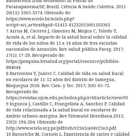
adolescents from settlement in Pontal do
Paranapanema/SP, Brazil. Ciência & Saúde Coletiva. 2015
20(11): 3365-3374. Obtenido de:
https://www.scielo.br/scielo.php?
script=sci_arttext&pid=S1413-81232015001103365
7 Arrua M, Cáceres J, Gimenez M, Mujica C, Toledo Y,
Acosta A, et al. Impacto de la salud bucal sobre la calidad
de vida de los niños de 11 a 14 años de tres escuelas
nacionales de Asunción. Rev. salud pública Parag. 2017;
17(1): 17-20. Recuperado de:
https://pesquisa.bvsalud.org/portal/resource/pt/biblio-
884644
8 Barrientos Y, Juárez C. Calidad de vida en salud bucal
en escolares de 11-12 años del distrito de Samegua,
Moquegua 2016. Rev. Cien. y Tec. 2017; 3(6): 65-72.
Recuperado de:
https://revistas.ujcm.edu.pe/index.php/rctd/article/view/93
9 Ingunza J, Castillo C, Evangelista A, Sánchez P. Calidad
de vida relacionada a la salud bucal en escolares de
ámbito urbano-margina. Rev Estomatol Herediana.2015;
25(3): 194-204. Obtenido de
http://www.scielo.org.pe/pdf/reh/v25n3/a04v25n3.pdf
10 Barnetche M, Cornejo L. Experiencia de caries y calidad