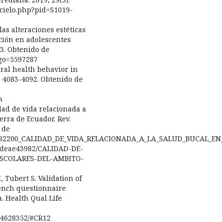
scielo.php?pid=S1019-
las alteraciones estéticas
ción en adolescentes
53. Obtenido de
digo=5597287
oral health behavior in
): 4083-4092. Obtenido de
n
idad de vida relacionada a
erra de Ecuador. Rev.
o de
/335482200_CALIDAD_DE_VIDA_RELACIONADA_A_LA_SALUD_BUCAL_E
adeae43982/CALIDAD-DE-
SCOLARES-DEL-AMBITO-
 Tubert S. Validation of
rench questionnaire
. Health Qual Life
C4628352/#CR12