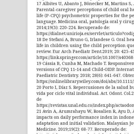
17 Albites U, Abanto J, Bönecker M, Martins S, A
Parental-caregiver perceptions of child oral he
life (P-CPQ) psychometric properties for the 
language. Medicina oral, patología oral y cirugí
2014;19(3): 220-224. Recuperado de:
https://dialnet.unirioja.es/servlet/articulo?co
18 De Stefani A, Bruno G, Irlandese G. Oral hea
life in children using the child perception qu
review. Eur Arch Paediatr Dent.2019; 20: 425-4
https://link.springer.com/article/10.1007/s4036
19 Cássia B, Cunha M, Machado T. Responsivene
versions of CPQ 11‐14 and Child‐OIDP. Internat
Paediatric Dentistry. 2018; 28(6): 641-647. Obte
https://onlinelibrary.wiley.com/doi/abs/10.1111
20 Porto I, Díaz S. Repercusiones de la salud b
vida por ciclo vital individual. Act. Odont. Col.
de
https://revistas.unal.edu.co/index.php/actaodon
21 Avin A, Arumrahayu W, Rosalien R, Ayu D, 
impacts on daily performance index in indones
adaptation and initial validation. Malaysian J
Medicine. 2019;19(2): 68-77. Recuperado de: