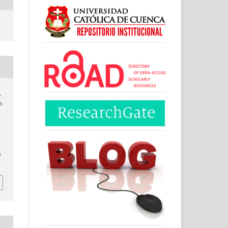
,
n
n
6