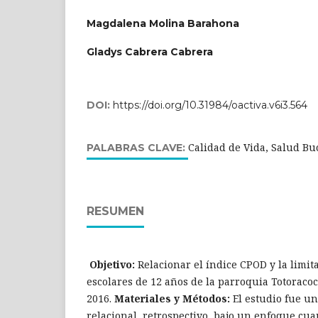
Magdalena Molina Barahona
Gladys Cabrera Cabrera
DOI:
https://doi.org/10.31984/oactiva.v6i3.564
Calidad de Vida, Salud Bu
PALABRAS CLAVE:
RESUMEN
Objetivo:
Relacionar el índice CPOD y la limit
escolares de 12 años de la parroquia Totoraco
2016.
Materiales y Métodos:
El estudio fue un
relacional, retrospectivo, bajo un enfoque cuan