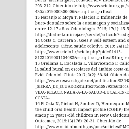
203-212. Obtenido de http://www.scielo.org.pe/
43552019000300006&script=sci_arttext
13 Naranjo P, Moya T, Palacios E. Influencia de 
buco-dentales sobre la autoimagen y socializa
entre 12-17 años. Odontología. 2015; 17(1): 45-
https://dialnet.unirioja.es/servlet/articulo?co
14 Costa C, Carrera S, Goes P. Self-esteem and 
adolescents. Ciênc. saúde coletiva. 2019; 24(11
https://www.scielo.br/scielo.php?pid=S1413-
81232019001104083&script=sci_arttext&tlng=e
15 Orellana L, Encalada L, Villavicencio E. Cal
la salud bucal en escolares del ámbito costa-si
Evid. Odontol. Clinic.2017; 3(2): 58-64. Obtenid
https://www.researchgate.net/publication
_SIERRA_DE_ECUADOR/fulltext/5d68792fa6fdcc
VIDA-RELACIONADA-A-LA-SALUD-BUCAL-EN-E
COSTA-
16 El Osta N, Pichot H, Soulier D, Hennequin M,
the child oral health impact profile (COHIP) f
among 12 years-old children in New Caledonia
Outcomes, 2015;13(176): 20-31. Obtenido de
https://www.ncbi.nlm.nih.gov/pmc/articles/PM