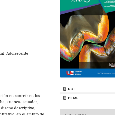
cal, Adolescente
PDF
ación en sonreír en los
HTML
cha, Cuenca- Ecuador,
 diseño descriptivo,
titativo, en el ámbito de
PUBLICADO