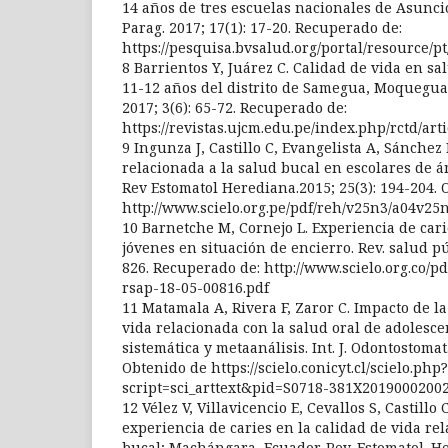
14 años de tres escuelas nacionales de Asunci
Parag. 2017; 17(1): 17-20. Recuperado de:
https://pesquisa.bvsalud.org/portal/resource/p
8 Barrientos Y, Juárez C. Calidad de vida en sa
11-12 años del distrito de Samegua, Moquegua 2
2017; 3(6): 65-72. Recuperado de:
https://revistas.ujcm.edu.pe/index.php/rctd/art
9 Ingunza J, Castillo C, Evangelista A, Sánchez 
relacionada a la salud bucal en escolares de
Rev Estomatol Herediana.2015; 25(3): 194-204.
http://www.scielo.org.pe/pdf/reh/v25n3/a04v25
10 Barnetche M, Cornejo L. Experiencia de cari
jóvenes en situación de encierro. Rev. salud pú
826. Recuperado de: http://www.scielo.org.co/p
rsap-18-05-00816.pdf
11 Matamala A, Rivera F, Zaror C. Impacto de la
vida relacionada con la salud oral de adolesce
sistemática y metaanálisis. Int. J. Odontostomat.
Obtenido de https://scielo.conicyt.cl/scielo.php?
script=sci_arttext&pid=S0718-381X2019000200
12 Vélez V, Villavicencio E, Cevallos S, Castillo 
experiencia de caries en la calidad de vida re
bucal; Machángara, Ecuador. Rev. Estomatol. He