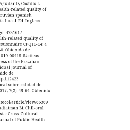
guilar D, Castillo J.
alth-related quality of
peruvian spanish
a bucal. Ed. Inglesa.
digo=4731617
lth-related quality of
estionnaire CPQ11-14: a
30. Obtenido de
8-019-00418-8#citeas
ss of the Brazilian
ional Journal of
nido de
/ipd.12423
ucal sobre calidad de
2017; 7(2): 49-64. Obtenido
tocol/article/view/66369
Adiatman M. Chil-oral
ia: Cross-Cultural
ournal of Public Health