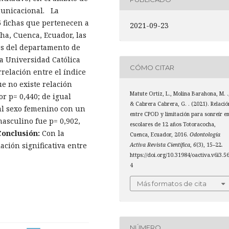
municacional. La
 fichas que pertenecen a
2021-09-23
ha, Cuenca, Ecuador, las
os del departamento de
la Universidad Católica
CÓMO CITAR
rrelación entre el índice
ue no existe relación
Matute Ortiz, L., Molina Barahona, M. .
or p= 0,440; de igual
& Cabrera Cabrera, G. . (2021). Relació
 al sexo femenino con un
entre CPOD y limitación para sonreír e
masculino fue p= 0,902,
escolares de 12 años Totoracocha,
onclusión:
Con la
Cuenca, Ecuador, 2016.
Odontología
ación significativa entre
Activa Revista Científica
,
6
(3), 15–22.
https://doi.org/10.31984/oactiva.v6i3.5
4
Más formatos de cita
NÚMERO