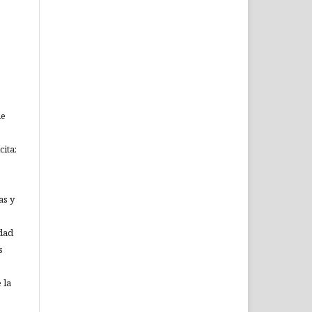
ue
ita:
as y
idad
s
 la