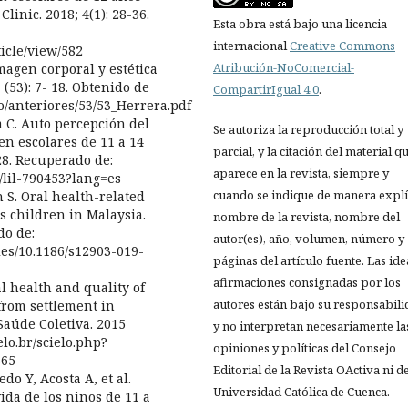
linic. 2018; 4(1): 28-36.
Esta obra está bajo una licencia
internacional
Creative Commons
ticle/view/582
Atribución-NoComercial-
imagen corporal y estética
 (53): 7- 18. Obtenido de
CompartirIgual 4.0
.
o/anteriores/53/53_Herrera.pdf
a C. Auto percepción del
Se autoriza la reproducción total y
en escolares de 11 a 14
parcial, y la citación del material q
-28. Recuperado de:
aparece en la revista, siempre y
t/lil-790453?lang=es
cuando se indique de manera explíc
 S. Oral health-related
s children in Malaysia.
nombre de la revista, nombre del
do de:
autor(es), año, volumen, número y
les/10.1186/s12903-019-
páginas del artículo fuente. Las ide
afirmaciones consignadas por los
l health and quality of
autores están bajo su responsabil
 from settlement in
Saúde Coletiva. 2015
y no interpretan necesariamente la
elo.br/scielo.php?
opiniones y políticas del Consejo
365
Editorial de la Revista OActiva ni de
do Y, Acosta A, et al.
Universidad Católica de Cuenca.
ida de los niños de 11 a