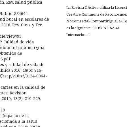
ón. Rev. salud pública
La Revista OActiva utiliza la Licenc
t/biblio-884644
Creative Commons de Reconocimei
lud bucal en escolares de
NoComercial-CompartirIgual 4.0, 
016. Rev. Cien. y Tec.
es la siguiente: CC BY-NC-SA 4.0
Internacional.
icle/view/93
P. Calidad de vida
 ámbito urbano-margina.
 Obtenido de
n3.pdf
es y calidad de vida de
blica.2016; 18(5): 816-
df/rsap/v18n5/0124-0064-
 caries en la calidad de
ntes: Revisión
 2019; 13(2): 219-229.
219
C. Impacto de la
lacionada a la salud
rediana. 2019; 29(3):