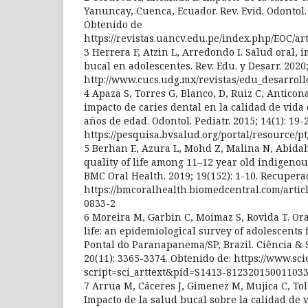
Yanuncay, Cuenca, Ecuador. Rev. Evid. Odontol. C
Obtenido de
https://revistas.uancv.edu.pe/index.php/EOC/ar
3 Herrera F, Atzin L, Arredondo I. Salud oral, 
bucal en adolescentes. Rev. Edu. y Desarr. 2020;
http://www.cucs.udg.mx/revistas/edu_desarroll
4 Apaza S, Torres G, Blanco, D, Ruiz C, Anticon
impacto de caries dental en la calidad de vida 
años de edad. Odontol. Pediatr. 2015; 14(1): 19
https://pesquisa.bvsalud.org/portal/resource/p
5 Berhan E, Azura L, Mohd Z, Malina N, Abidah
quality of life among 11–12 year old indigenou
BMC Oral Health. 2019; 19(152): 1-10. Recupera
https://bmcoralhealth.biomedcentral.com/artic
0833-2
6 Moreira M, Garbin C, Moimaz S, Rovida T. Ora
life: an epidemiological survey of adolescents
Pontal do Paranapanema/SP, Brazil. Ciência & 
20(11): 3365-3374. Obtenido de: https://www.sci
script=sci_arttext&pid=S1413-81232015001103
7 Arrua M, Cáceres J, Gimenez M, Mujica C, Tole
Impacto de la salud bucal sobre la calidad de v