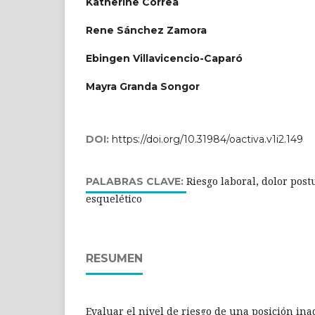
Katherine Correa
Rene Sánchez Zamora
Ebingen Villavicencio-Caparó
Mayra Granda Songor
DOI:
https://doi.org/10.31984/oactiva.v1i2.149
Riesgo laboral, dolor pos
PALABRAS CLAVE:
esquelético
RESUMEN
Evaluar el nivel de riesgo de una posición ina