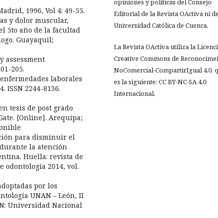
opiniones y políticas del Consejo
Madrid, 1996, Vol 4: 49-55.
Editorial de la Revista OActiva ni de
as y dolor muscular,
Universidad Católica de Cuenca.
el 5to año de la facultad
logo. Guayaquil;
La Revista OActiva utiliza la Licenc
Creative Commons de Reconocimei
dy assessment
201-205.
NoComercial-CompartirIgual 4.0, 
e enfermedades laborales
es la siguiente: CC BY-NC-SA 4.0
14. ISSN 2244-8136.
Internacional.
en tesis de post grado
ate. [Online]. Arequipa;
onible
nción para disminuir el
 durante la atención
ntina. Huella: revista de
 odontología 2014, vol.
adoptadas por los
ontología UNAN – León, II
AN: Universidad Nacional