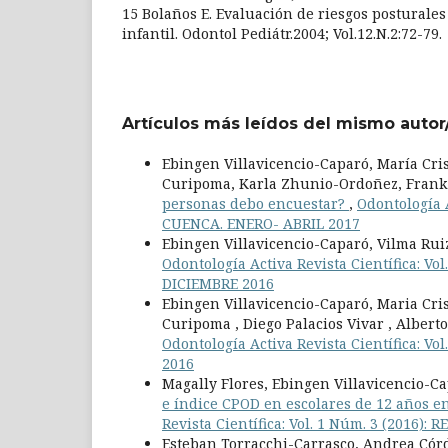
15 Bolaños E. Evaluación de riesgos posturales 
infantil. Odontol Pediátr.2004; Vol.12.N.2:72-79.
Artículos más leídos del mismo autor
Ebingen Villavicencio-Caparó, María Cr
Curipoma, Karla Zhunio-Ordoñez, Frank
personas debo encuestar?
,
Odontología A
CUENCA. ENERO- ABRIL 2017
Ebingen Villavicencio-Caparó, Vilma Rui
Odontología Activa Revista Científica: 
DICIEMBRE 2016
Ebingen Villavicencio-Caparó, Maria Cri
Curipoma , Diego Palacios Vivar , Albert
Odontología Activa Revista Científica: 
2016
Magally Flores, Ebingen Villavicencio-Ca
e índice CPOD en escolares de 12 años 
Revista Científica: Vol. 1 Núm. 3 (201
Esteban Torracchi-Carrasco, Andrea Cór