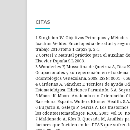
CITAS
1 Singleton W. Objetivos Principios y Métodos.
Joachim Vedder. Enciclopedia de salud y segur
trabajo.2010.Tomo 1.Cap29.p. 2-5.
2 Cortesi V. Manual práctico para el auxiliar d
Elsevier España.S.L.2008.
3 Wonderley F, Mussolina de Queiroz A, Díaz K
Ocupacionales y su repercusión en el sistema 
Odontológica Venezolana. 2008. ISSN: 0001 –6365;
4 Cárdenas A, Sánchez F. Técnicas de ayuda Od
Estomatológica. Ediciones Paraninfo, S.A. Segu
5 Moore K. Moore Anatomía con Orientación Clí
Barcelona-España. Wolters Klumer Health. S.A. 
6 Bugarin R, Galego P, García A. Los trastorno
los odontoestomatólogos. RCOE. 2005: Vol 10, no
7 Maldonado A, Ríos R, Quezada M, Análisis pa
factores que Inciden en los DTA‘S que sufren 