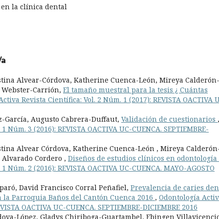
en la clínica dental
/a
istina Alvear-Córdova, Katherine Cuenca-León, Mireya Calderón
 Webster-Carrión,
El tamaño muestral para la tesis ¿ Cuántas
ctiva Revista Científica: Vol. 2 Núm. 1 (2017): REVISTA OACTIVA 
z-García, Augusto Cabrera-Duffaut,
Validación de cuestionarios
Vol. 1 Núm. 3 (2016): REVISTA OACTIVA UC-CUENCA. SEPTIEMBRE-
stina Alvear Córdova, Katherine Cuenca-León , Mireya Calderón
o Alvarado Cordero ,
Diseños de estudios clínicos en odontología
Vol. 1 Núm. 2 (2016): REVISTA OACTIVA UC-CUENCA. MAYO-AGOSTO
paró, David Francisco Corral Peñafiel,
Prevalencia de caries den
en la Parroquia Baños del Cantón Cuenca 2016
,
Odontología Acti
6): REVISTA OACTIVA UC-CUENCA. SEPTIEMBRE-DICIEMBRE 2016
dova-López, Gladys Chiriboga-Guartambel, Ebingen Villavicenci