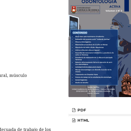
tural, músculo
PDF
HTML
decuada de trabajo de los