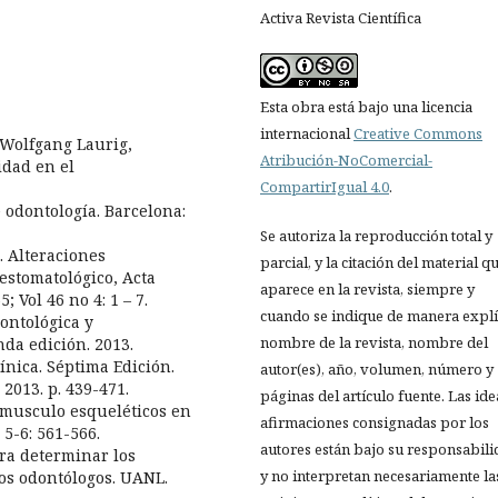
Activa Revista Científica
Esta obra está bajo una licencia
internacional
Creative Commons
 Wolfgang Laurig,
Atribución-NoComercial-
idad en el
CompartirIgual 4.0
.
e odontología. Barcelona:
Se autoriza la reproducción total y
. Alteraciones
parcial, y la citación del material q
estomatológico, Acta
aparece en la revista, siempre y
 Vol 46 no 4: 1 – 7.
cuando se indique de manera explíc
ontológica y
nombre de la revista, nombre del
nda edición. 2013.
nica. Séptima Edición.
autor(es), año, volumen, número y
2013. p. 439-471.
páginas del artículo fuente. Las ide
s musculo esqueléticos en
afirmaciones consignadas por los
 5-6: 561-566.
autores están bajo su responsabil
ra determinar los
y no interpretan necesariamente la
los odontólogos. UANL.