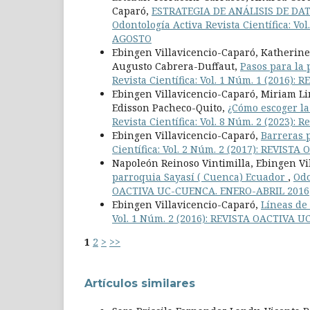
Caparó,
ESTRATEGIA DE ANÁLISIS DE DA
Odontología Activa Revista Científica: V
AGOSTO
Ebingen Villavicencio-Caparó, Katherine
Augusto Cabrera-Duffaut,
Pasos para la 
Revista Científica: Vol. 1 Núm. 1 (2016
Ebingen Villavicencio-Caparó, Miriam Li
Edisson Pacheco-Quito,
¿Cómo escoger la
Revista Científica: Vol. 8 Núm. 2 (2023): 
Ebingen Villavicencio-Caparó,
Barreras p
Científica: Vol. 2 Núm. 2 (2017): REVI
Napoleón Reinoso Vintimilla, Ebingen Vi
parroquia Sayasí ( Cuenca) Ecuador
,
Odo
OACTIVA UC-CUENCA. ENERO-ABRIL 2016
Ebingen Villavicencio-Caparó,
Líneas de
Vol. 1 Núm. 2 (2016): REVISTA OACTIVA
1
2
>
>>
Artículos similares