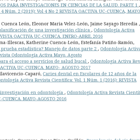
TOS PARA INVESTIGACIONES EN CIENCIAS DE LA SALUD. PARTE 1
,
ol. 4 Núm. 2 (2019): Vol 4 No 2 REVISTA OACTIVA UC-CUENCA, MAYO
 Cuenca León, Eleonor Maria Velez-León, Jaime Sayago Heredia ,
planificación de una investigación clínica
,
Odontología Activa
): REVISTA OACTIVA UC-CUENCA. ENERO-ABRIL 2016
ma-Illescas, Katherine Cuenca-León, Estefanía Patiño-Ramón,
 prueba estadística? Manejo de datos parte 2
,
Odontología Activ
Revista Odontología Activa Mayo. Agosto
ara el acceso a servicios de salud bucal
,
Odontología Activa Rev
STA OACTIVA UC-CUENCA. MAYO- AGOSTO 2017
llavicencio-Caparó,
Caries dental en Escolares de 12 años de la
ntología Activa Revista Científica: Vol. 1 Núm. 1 (2016): REVISTA
 investigación en odontología
,
Odontología Activa Revista Científ
 UC-CUENCA. MAYO-AGOSTO 2016