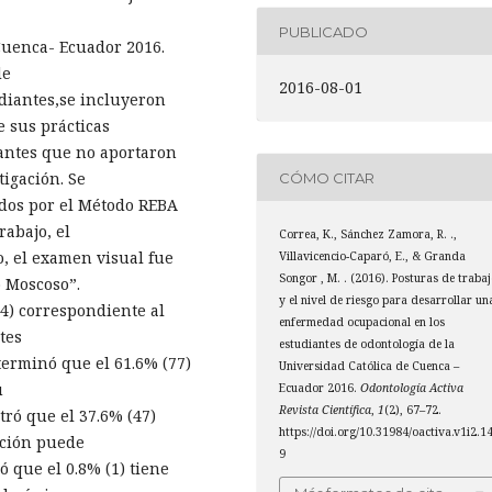
PUBLICADO
Cuenca- Ecuador 2016.
de
2016-08-01
udiantes,se incluyeron
 sus prácticas
iantes que no aportaron
tigación. Se
CÓMO CITAR
ados por el Método REBA
rabajo, el
Correa, K., Sánchez Zamora, R. .,
, el examen visual fue
Villavicencio-Caparó, E., & Granda
Songor , M. . (2016). Posturas de traba
o Moscoso”.
y el nivel de riesgo para desarrollar un
4) correspondiente al
enfermedad ocupacional en los
tes
estudiantes de odontología de la
terminó que el 61.6% (77)
Universidad Católica de Cuenca –
u
Ecuador 2016.
Odontología Activa
Revista Científica
,
1
(2), 67–72.
tró que el 37.6% (47)
https://doi.org/10.31984/oactiva.v1i2.1
nción puede
9
 que el 0.8% (1) tiene