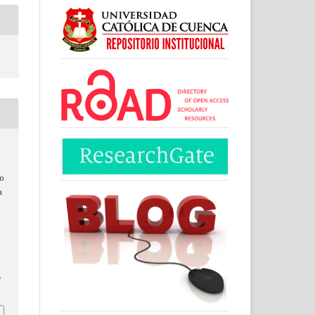
jo
a
4