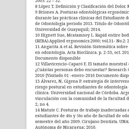
2005: 22 – 32.
8 López T. Definición y Clasificación del Dolor. 
9 Briones A. Posturas odontológicas ergonómic
durante las prácticas clínicas del Estudiante d
de Odontología periodo 2013. Título de Odontó
Universidad de Guayaquil; 2014.
10 Hignett Sue, Mcatamney L. Rapid entire bo
(REBA).Applied ergonomics.2000; vol.31- No.2: 
11 Angarita A et al. Revisión Sistemática sobr
en odontología. Acta Bioclínica. p. 2-33, oct. 20
Documento disponible
12 Villavicencio-Caparó E. El tamaño muestral 
¿Cuántas personas debo encuestar? Research G
2010 [Visitado 01 –enero-2016 Documento disp
13 Álvarez, N, Gigena P. estrategia de interve
riesgo postural en estudiantes de odontología
clínica. Universidad nacional de Córdoba. Arge
vinculación con la comunidad de la Facultad de
2, no 4.
14 Matute C. Posturas de trabajo inadecuadas 
estudiantes de 4to y 5to año de facultad de od
semestre del año 2009. Cirujano Dentista. UN
Autónoma de Nicaragua; 2010.