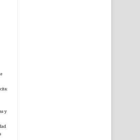
ue
ita:
as y
idad
s