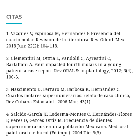
CITAS
1. Vázquez V, Espinosa M, Hernández F. Presencia del
cuarto molar. Revisión de la literatura. Rev. Odont. Mex.
2018 Jun; 22(2): 104-118.
2. Clementini M, Ottria L, Pandolfi C, Agrestini C,
Barlattani A. Four impacted fourth molars in a young
patient: a case report. Rev ORAL & implantology, 2012; 5(4),
100-3.
3. Nascimento D, Ferraro M, Barbosa K, Hernández C.
Cuartos molares supernumerarios: relato de caso clínico,
Rev Cubana Estomatol . 2006 Mar; 43(1).
4. Salcido-García JF, Ledesma-Montes C, Hernández-Flores
F, Pérez D, Garcés-Ortiz M. Frecuencia de dientes
supernumerarios en una población Mexicana. Med. oral
patol. oral cir. bucal (Ed.impr.). 2004 Dic; 9(5).