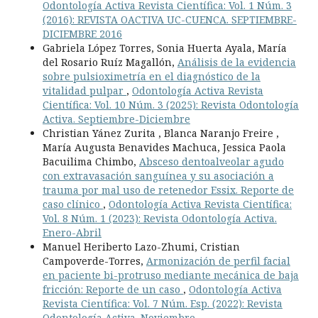
Odontología Activa Revista Científica: Vol. 1 Núm. 3
(2016): REVISTA OACTIVA UC-CUENCA. SEPTIEMBRE-
DICIEMBRE 2016
Gabriela López Torres, Sonia Huerta Ayala, María
del Rosario Ruíz Magallón,
Análisis de la evidencia
sobre pulsioximetría en el diagnóstico de la
vitalidad pulpar
,
Odontología Activa Revista
Científica: Vol. 10 Núm. 3 (2025): Revista Odontología
Activa. Septiembre-Diciembre
Christian Yánez Zurita , Blanca Naranjo Freire ,
María Augusta Benavides Machuca, Jessica Paola
Bacuilima Chimbo,
Absceso dentoalveolar agudo
con extravasación sanguínea y su asociación a
trauma por mal uso de retenedor Essix. Reporte de
caso clínico
,
Odontología Activa Revista Científica:
Vol. 8 Núm. 1 (2023): Revista Odontología Activa.
Enero-Abril
Manuel Heriberto Lazo-Zhumi, Cristian
Campoverde-Torres,
Armonización de perfil facial
en paciente bi-protruso mediante mecánica de baja
fricción: Reporte de un caso
,
Odontología Activa
Revista Científica: Vol. 7 Núm. Esp. (2022): Revista
Odontología Activa. Noviembre.