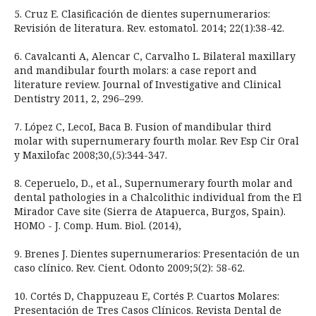
5. Cruz E. Clasificación de dientes supernumerarios:
Revisión de literatura. Rev. estomatol. 2014; 22(1):38-42.
6. Cavalcanti A, Alencar C, Carvalho L. Bilateral maxillary
and mandibular fourth molars: a case report and
literature review. Journal of Investigative and Clinical
Dentistry 2011, 2, 296–299.
7. López C, LecoI, Baca B. Fusion of mandibular third
molar with supernumerary fourth molar. Rev Esp Cir Oral
y Maxilofac 2008;30,(5):344-347.
8. Ceperuelo, D., et al., Supernumerary fourth molar and
dental pathologies in a Chalcolithic individual from the El
Mirador Cave site (Sierra de Atapuerca, Burgos, Spain).
HOMO - J. Comp. Hum. Biol. (2014),
9. Brenes J. Dientes supernumerarios: Presentación de un
caso clínico. Rev. Cient. Odonto 2009;5(2): 58-62.
10. Cortés D, Chappuzeau E, Cortés P. Cuartos Molares:
Presentación de Tres Casos Clínicos. Revista Dental de