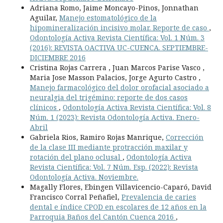
Adriana Romo, Jaime Moncayo-Pinos, Jonnathan
Aguilar,
Manejo estomatológico de la
hipomineralización incisivo molar. Reporte de caso
,
Odontología Activa Revista Científica: Vol. 1 Núm. 3
(2016): REVISTA OACTIVA UC-CUENCA. SEPTIEMBRE-
DICIEMBRE 2016
Cristina Rojas Carrera , Juan Marcos Parise Vasco ,
Maria Jose Masson Palacios, Jorge Agurto Castro ,
Manejo farmacológico del dolor orofacial asociado a
neuralgia del trigémino: reporte de dos casos
clínicos
,
Odontología Activa Revista Científica: Vol. 8
Núm. 1 (2023): Revista Odontología Activa. Enero-
Abril
Gabriela Rios, Ramiro Rojas Manrique,
Corrección
de la clase III mediante protracción maxilar y
rotación del plano oclusal
,
Odontología Activa
Revista Científica: Vol. 7 Núm. Esp. (2022): Revista
Odontología Activa. Noviembre.
Magally Flores, Ebingen Villavicencio-Caparó, David
Francisco Corral Peñafiel,
Prevalencia de caries
dental e índice CPOD en escolares de 12 años en la
Parroquia Baños del Cantón Cuenca 2016
,