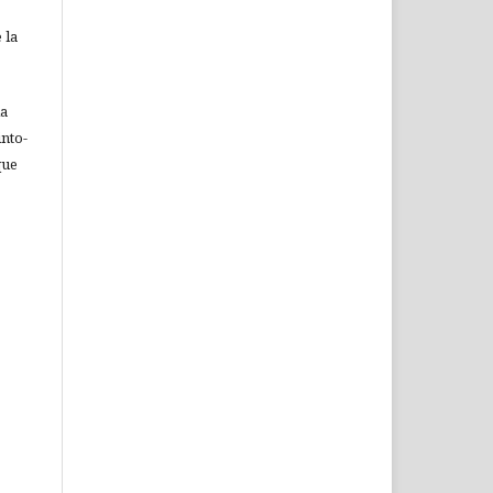
 la
ia
nto-
que