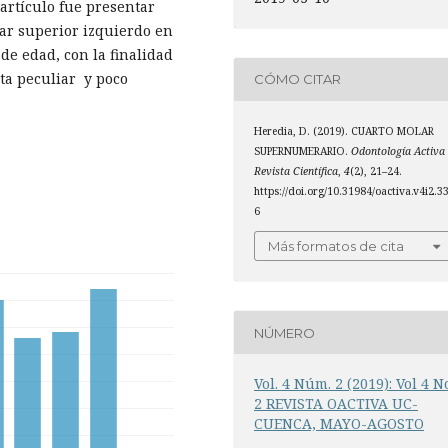
 artículo fue presentar
lar superior izquierdo en
de edad, con la finalidad
ta peculiar y poco
CÓMO CITAR
Heredia, D. (2019). CUARTO MOLAR
SUPERNUMERARIO.
Odontología Activa
Revista Científica
,
4
(2), 21–24.
https://doi.org/10.31984/oactiva.v4i2.3
6
Más formatos de cita
NÚMERO
Vol. 4 Núm. 2 (2019): Vol 4 N
2 REVISTA OACTIVA UC-
CUENCA, MAYO-AGOSTO