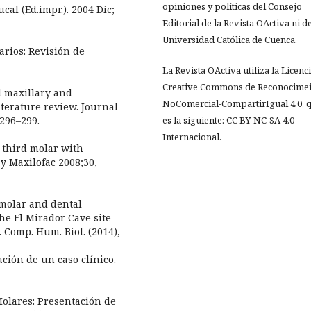
opiniones y políticas del Consejo
cal (Ed.impr.). 2004 Dic;
Editorial de la Revista OActiva ni de
Universidad Católica de Cuenca.
arios: Revisión de
La Revista OActiva utiliza la Licenc
Creative Commons de Reconocimei
al maxillary and
NoComercial-CompartirIgual 4.0, 
terature review. Journal
 296–299.
es la siguiente: CC BY-NC-SA 4.0
Internacional.
r third molar with
y Maxilofac 2008;30,
 molar and dental
the El Mirador Cave site
 Comp. Hum. Biol. (2014),
ción de un caso clínico.
Molares: Presentación de