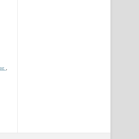
or.
,