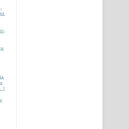
i-
ol.
RO-
ca:
ía
de
. 7
o