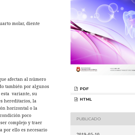
uarto molar, diente
que afectan al número
ado también por algunos
PDF
esta variante, su
HTML
s hereditarios, la
ón horizontal o la
 condición poco
PUBLICADO
ser complejo y traer
a por ello es necesario
2019-05-10