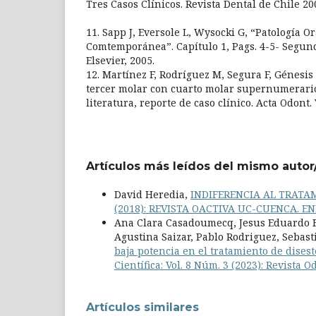
Tres Casos Clínicos. Revista Dental de Chile 200
11. Sapp J, Eversole L, Wysocki G, “Patología Or
Comtemporánea”. Capítulo 1, Pags. 4-5- Segund
Elsevier, 2005.
12. Martínez F, Rodríguez M, Segura F, Génesis
tercer molar con cuarto molar supernumerario:
literatura, reporte de caso clínico. Acta Odont. 
Artículos más leídos del mismo autor
David Heredia,
INDIFERENCIA AL TRAT
(2018): REVISTA OACTIVA UC-CUENCA. EN
Ana Clara Casadoumecq, Jesus Eduardo 
Agustina Saizar, Pablo Rodriguez, Sebast
baja potencia en el tratamiento de disest
Científica: Vol. 8 Núm. 3 (2023): Revista
Artículos similares