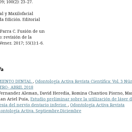
9; 100(2): 23-27.
al y Maxilofacial
a Edición. Editorial
 Parra C. Fusión de un
 revisión de la
Venez. 2017; 55(1):1-6.
/a
AMIENTO DENTAL
,
Odontología Activa Revista Científica: Vol. 3 Nú
ERO- ABRIL 2018
Fernandez Aleman, David Heredia, Romina Chantiou Piorno, Ma
ian Ariel Puia,
Estudio preliminar sobre la utilización de láser 
esia del nervio dentario inferior.
,
Odontología Activa Revista
 Odontología Activa. Septiembre.Diciembre