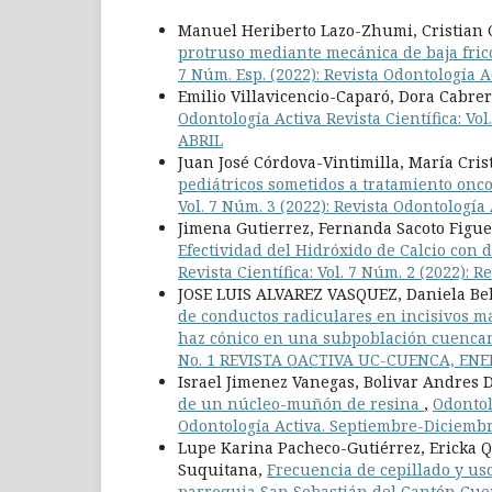
Manuel Heriberto Lazo-Zhumi, Cristian
protruso mediante mecánica de baja fric
7 Núm. Esp. (2022): Revista Odontología 
Emilio Villavicencio-Caparó, Dora Cabre
Odontología Activa Revista Científica: V
ABRIL
Juan José Córdova-Vintimilla, María Cri
pediátricos sometidos a tratamiento onco
Vol. 7 Núm. 3 (2022): Revista Odontologí
Jimena Gutierrez, Fernanda Sacoto Figue
Efectividad del Hidróxido de Calcio con 
Revista Científica: Vol. 7 Núm. 2 (2022): 
JOSE LUIS ALVAREZ VASQUEZ, Daniela B
de conductos radiculares en incisivos 
haz cónico en una subpoblación cuenc
No. 1 REVISTA OACTIVA UC-CUENCA, ENE
Israel Jimenez Vanegas, Bolivar Andres 
de un núcleo-muñón de resina
,
Odontolo
Odontología Activa. Septiembre-Diciemb
Lupe Karina Pacheco-Gutiérrez, Ericka Q
Suquitana,
Frecuencia de cepillado y uso
parroquia San Sebastián del Cantón Cu