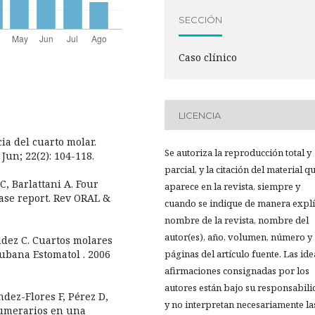
SECCIÓN
Caso clínico
LICENCIA
ia del cuarto molar.
Se autoriza la reproducción total y
 Jun; 22(2): 104-118.
parcial, y la citación del material q
 C, Barlattani A. Four
aparece en la revista, siempre y
case report. Rev ORAL &
cuando se indique de manera explíc
nombre de la revista, nombre del
autor(es), año, volumen, número y
ndez C. Cuartos molares
Cubana Estomatol . 2006
páginas del artículo fuente. Las ide
afirmaciones consignadas por los
autores están bajo su responsabil
dez-Flores F, Pérez D,
y no interpretan necesariamente la
numerarios en una