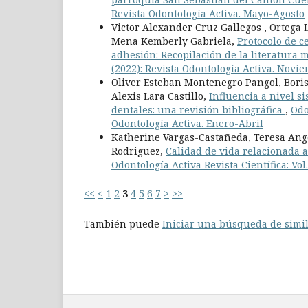
Revista Odontología Activa. Mayo-Agosto
Victor Alexander Cruz Gallegos , Ortega
Mena Kemberly Gabriela,
Protocolo de c
adhesión: Recopilación de la literatura
(2022): Revista Odontología Activa. Novi
Oliver Esteban Montenegro Pangol, Bori
Alexis Lara Castillo,
Influencia a nivel s
dentales: una revisión bibliográfica
,
Odo
Odontología Activa. Enero-Abril
Katherine Vargas-Castañeda, Teresa Angé
Rodriguez,
Calidad de vida relacionada a
Odontología Activa Revista Científica: Vo
<<
<
1
2
3
4
5
6
7
>
>>
También puede
Iniciar una búsqueda de simi