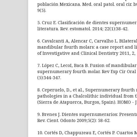
población Mexicana. Med. oral patol. oral cir. bu
9(5).
5. Cruz E. Clasificación de dientes supernumer
literatura. Rev. estomatol. 2014; 22(1):38-42.
6. Cavalcanti A, Alencar C, Carvalho L. Bilater
mandibular fourth molars: a case report and li
of Investigative and Clinical Dentistry 2011, 2,
7. López C, LecoI, Baca B. Fusion of mandibula
supernumerary fourth molar. Rev Esp Cir Oral 
(5):344-347.
8. Ceperuelo, D., et al., Supernumerary fourth
pathologies in a Chalcolithic individual from 
(Sierra de Atapuerca, Burgos, Spain). HOMO - J.
9. Brenes J. Dientes supernumerarios: Presenta
Rev. Cient. Odonto 2009;5(2): 58-62.
10. Cortés D, Chappuzeau E, Cortés P. Cuartos 