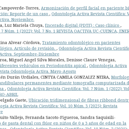
 Campoverde-Torres,
Armonización de perfil facial en paciente b
ción: Reporte de un caso
,
Odontología Activa Revista Científica: V
Activa. Noviembre.
ra, Luz Mariela Chuya,
Encerado digital (PDTE) : Caso clínico
,
ol. 7 Núm. 1 (2022): Vol. 7 No. 1 REVISTA OACTIVA UC-CUENCA, ENE
stina Alvear-Córdova,
Tratamiento odontológico en pacientes
lógico. Artículo de revisión.
,
Odontología Activa Revista Científi
a Activa. Septiembre-Diciembre
roa, Miguel Angel Silva Morales, Denisse Claure Venegas,
diferentes vehículos en Periodontitis apical
,
Odontología Activa
Revista Odontología Activa. Mayo-Agosto
elén Durán Urdiales, CINTYA CAMILA GONZALEZ NEIRA,
Morfolog
mandibulares permanentes mediante tomografía computarizada 
ana
,
Odontología Activa Revista Científica: Vol. 7 Núm. 1 (2022): Vol
RO-ABRIL
Delgado Gaete,
Ubicación tridimensional de fibras ribbond dentr
gía Activa Revista Científica: Vol. 10 Núm. 3 (2025): Revista
re
uito-Vallejo, Fernanda Sacoto-Figueroa, Sandra Saquisili-
 de pasta dental con flúor en niños de 0 a 3 años de edad en la
enca
,
Odontología Activa Revista Científica: Vol. 10 Núm. 2 (2025):