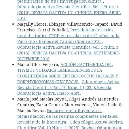
planificación de una investigación clínica
,
Odontología Activa Revista Científica: Vol. 1 Núm. 1
(2016): REVISTA OACTIVA UC-CUENCA. ENERO-ABRIL
2016
Magally Flores, Ebingen Villavicencio-Caparó, David
Francisco Corral Peñafiel,
Prevalencia de caries
dental e índice CPOD en escolares de 12 años en la
Parroquia Baños del Cantón Cuenca 2016
,
Odontología Activa Revista Científica: Vol. 1 Núm. 3
(2016): REVISTA OACTIVA UC-CUENCA. SEPTIEMBRE-
DICIEMBRE 2016
Mario Ulloa-Vergara,
ACCIÓN BACTERICIDA DEL
THYMUS VULGARIS LAMIACEAEVERSUS LA
CLORHEXIDINA SOBRE ENTEROCOCCUS FAECALIS Y
PORPHYROMONAS GINGIVALIS
,
Odontología Activa
Revista Científica: Vol. 10 Núm. 1 (2025): Revista
Odontología Activa. Enero-Abril
María José Macías Reyna, Edgar Andrés Menéndez
Cuadros, Karla Gruezo-Montesdeoca, Violeta Lisbeth
Macías Reyna,
Factores que influyen en la
pigmentación de las resinas compuestas dentales.
Revisión de la literatura
,
Odontología Activa Revista
Científica: Vol. 10 Núm. 1 (2025): Revista Odontología