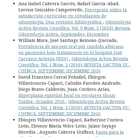
Ana Isabel Cabrera Garcés, Rafael García-Abad,
Lorena Gonzáles-Campoverde,
Percepción sobre la
satisfacción curricular en estudiantes de
odontología. Una revisión bibliográfica
,
Odontología
Activa Revista Científica: Vol. 9 Núm. 3 (2024): Revista
Odontología Activa. Septiembre-Diciembre
William Mora, José Santiago Reinoso-Quezada,
Prevalencia de micosis oral por candida albicans,
en pacientes bajo tratamiento en el hospital José
Carrasco Arteaga (IESS)
,
Odontología Activa Revista
Científica: Vol. 1 Núm. 3 (2016): REVISTA OACTIVA UC-
CUENCA. SEPTIEMBRE-DICIEMBRE 2016
David Francisco Corral Peñafiel, Ebingen
Villavicencio-Caparó, Caludio Paredes-Andrade,
Diego Bravo-Calderón, Juan Cordero-Arias,
Hiperplasia epitelial focal en escolares Shuar
Taisha– Ecuador 2016
,
Odontología Activa Revista
Científica: Vol. 1 Núm. 3 (2016): REVISTA OACTIVA UC-
CUENCA. SEPTIEMBRE-DICIEMBRE 2016
Ebingen Villavicencio-Caparó, Katherine Cuenca
León, Eleonor Maria Velez-León, Jaime Sayago
Heredia , Augusto Cabrera-Duffaut,
Pasos para la