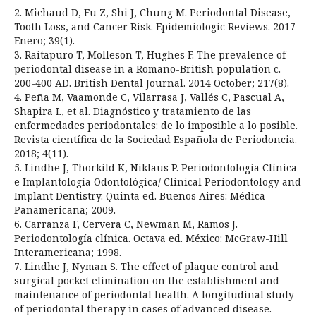
2. Michaud D, Fu Z, Shi J, Chung M. Periodontal Disease,
Tooth Loss, and Cancer Risk. Epidemiologic Reviews. 2017
Enero; 39(1).
3. Raitapuro T, Molleson T, Hughes F. The prevalence of
periodontal disease in a Romano-British population c.
200-400 AD. British Dental Journal. 2014 October; 217(8).
4. Peña M, Vaamonde C, Vilarrasa J, Vallés C, Pascual A,
Shapira L, et al. Diagnóstico y tratamiento de las
enfermedades periodontales: de lo imposible a lo posible.
Revista científica de la Sociedad Española de Periodoncia.
2018; 4(11).
5. Lindhe J, Thorkild K, Niklaus P. Periodontologia Clínica
e Implantología Odontológica/ Clinical Periodontology and
Implant Dentistry. Quinta ed. Buenos Aires: Médica
Panamericana; 2009.
6. Carranza F, Cervera C, Newman M, Ramos J.
Periodontología clínica. Octava ed. México: McGraw-Hill
Interamericana; 1998.
7. Lindhe J, Nyman S. The effect of plaque control and
surgical pocket elimination on the establishment and
maintenance of periodontal health. A longitudinal study
of periodontal therapy in cases of advanced disease.