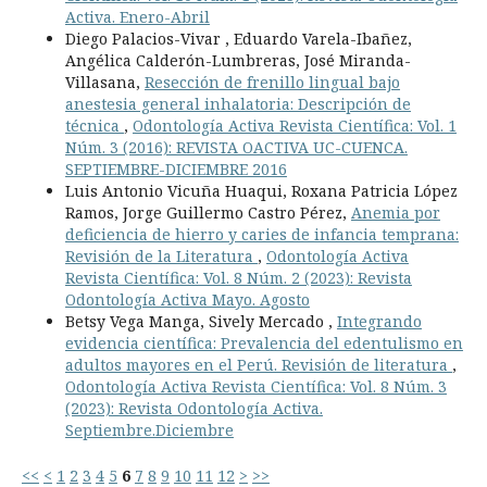
Activa. Enero-Abril
Diego Palacios-Vivar , Eduardo Varela-Ibañez,
Angélica Calderón-Lumbreras, José Miranda-
Villasana,
Resección de frenillo lingual bajo
anestesia general inhalatoria: Descripción de
técnica
,
Odontología Activa Revista Científica: Vol. 1
Núm. 3 (2016): REVISTA OACTIVA UC-CUENCA.
SEPTIEMBRE-DICIEMBRE 2016
Luis Antonio Vicuña Huaqui, Roxana Patricia López
Ramos, Jorge Guillermo Castro Pérez,
Anemia por
deficiencia de hierro y caries de infancia temprana:
Revisión de la Literatura
,
Odontología Activa
Revista Científica: Vol. 8 Núm. 2 (2023): Revista
Odontología Activa Mayo. Agosto
Betsy Vega Manga, Sively Mercado ,
Integrando
evidencia científica: Prevalencia del edentulismo en
adultos mayores en el Perú. Revisión de literatura
,
Odontología Activa Revista Científica: Vol. 8 Núm. 3
(2023): Revista Odontología Activa.
Septiembre.Diciembre
<<
<
1
2
3
4
5
6
7
8
9
10
11
12
>
>>