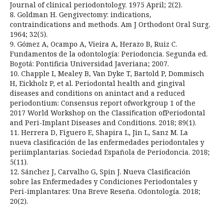
Journal of clinical periodontology. 1975 April; 2(2).
8. Goldman H. Gengivectomy: indications,
contraindications and methods. Am J Orthodont Oral Surg.
1964; 32(5).
9. Gómez A, Ocampo A, Vieira A, Herazo B, Ruiz C.
Fundamentos de la odontología: Periodoncia. Segunda ed.
Bogotá: Pontificia Universidad Javeriana; 2007.
10. Chapple I, Mealey B, Van Dyke T, Bartold P, Dommisch
H, Eickholz P, et al. Periodontal health and gingival
diseases and conditions on anintact and a reduced
periodontium: Consensus report ofworkgroup 1 of the
2017 World Workshop on the Classiﬁcation ofPeriodontal
and Peri-Implant Diseases and Conditions. 2018; 89(1).
11. Herrera D, Figuero E, Shapira L, Jin L, Sanz M. La
nueva clasificación de las enfermedades periodontales y
periimplantarias. Sociedad Española de Periodoncia. 2018;
5(11).
12. Sánchez J, Carvalho G, Spin J. Nueva Clasificación
sobre las Enfermedades y Condiciones Periodontales y
Peri-implantares: Una Breve Reseña. Odontología. 2018;
20(2).