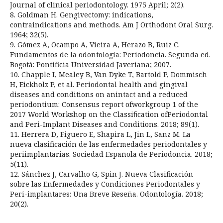
Journal of clinical periodontology. 1975 April; 2(2).
8. Goldman H. Gengivectomy: indications,
contraindications and methods. Am J Orthodont Oral Surg.
1964; 32(5).
9. Gómez A, Ocampo A, Vieira A, Herazo B, Ruiz C.
Fundamentos de la odontología: Periodoncia. Segunda ed.
Bogotá: Pontificia Universidad Javeriana; 2007.
10. Chapple I, Mealey B, Van Dyke T, Bartold P, Dommisch
H, Eickholz P, et al. Periodontal health and gingival
diseases and conditions on anintact and a reduced
periodontium: Consensus report ofworkgroup 1 of the
2017 World Workshop on the Classiﬁcation ofPeriodontal
and Peri-Implant Diseases and Conditions. 2018; 89(1).
11. Herrera D, Figuero E, Shapira L, Jin L, Sanz M. La
nueva clasificación de las enfermedades periodontales y
periimplantarias. Sociedad Española de Periodoncia. 2018;
5(11).
12. Sánchez J, Carvalho G, Spin J. Nueva Clasificación
sobre las Enfermedades y Condiciones Periodontales y
Peri-implantares: Una Breve Reseña. Odontología. 2018;
20(2).