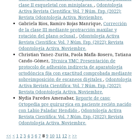
clase II esqueletal con miniplacas.
,
Odontología
Activa Revista Científica: Vol. 7 Núm. Esp. (2022):
Revista Odontología Activa. Noviembre.
Gabriela Rios, Ramiro Rojas Manrique,
Corrección
de la clase III mediante protracción maxilar y
rotación del plano oclusal
,
Odontología Activa
Revista Científica: Vol. 7 Núm. Esp. (2022): Revista
Odontología Activa. Noviembre.
Christian Yanez-Zurita, Paola Mafla-Rosero, Tatiana
Cando-Gómez,
Técnica YMC: Presentación de
protocolo de adhesión indirecta de aparatología
ortodóncica fija con exactitud comprobada mediante
sobreimposición de escaneos digitales
,
Odontología
Activa Revista Científica: Vol. 7 Núm. Esp. (2022):
Revista Odontología Activa. Noviembre.
Nydia Paredes Amenabar,
Reporte de caso:
Ortopedia pre quirurgica en paciente recién nacido
con Labio Paladar Hendido
,
Odontología Activa
Revista Científica: Vol. 7 Núm. Esp. (2022): Revista
Odontología Activa. Noviembre.
<<
<
1
2
3
4
5
6
7
8
9
10
11
12
>
>>