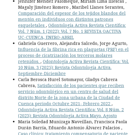
Jennifer Mendez Palomeque, Miriam Lima Illescas ,
Magaly Jiménez Romero , Maribel Llanes Serantes,
Comparación del espesor de los tejidos blandos del
mentón en individuos con distintos patrones
esqueletales
,
Odontología Activa Revista Científica:
Vol. 7 Núm. 1 (2022): Vol. 7 No. 1 REVISTA OACTIVA
UC-CUENCA, ENERO-ABRIL
Gabriela Guerrero, Alejandra Salcedo, Jorge Agurto,
Influencia de la fibrina rica en plaquetas (PRF) en el
proceso de cicatrización los terceros molares
retenidos.
,
Odontología Activa Revista Científica: Vol.
10 Núm. 3 (2025): Revista Odontología Activa.
Septiembre-Diciembre
Carla Berosca Hurel Sotomayor, Gladys Cabrera
Cabrera,
Satisfacción de los pacientes que reciben
servicio odontológico en un centro de salud del
distrito Norte de la zona urbana de la Ciudad de
Cuenca periodo Octubre 2021- Febrero 2022
,
Odontología Activa Revista Científica: Vol. 8 Núm. 2
(2023): Revista Odontología Activa Mayo. Agosto
Maria Soledad Munizaga Naveillan, Francisca Paola
Durán Barría, Eduardo Antonio Álvarez Palacios ,
Caso clínico: tratamiento compensatorio de paciente