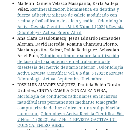
Madelin Daniela Velasco Masapanta, Karla Vallejo-
Vélez,
Remineralización biomimética en dentina y
fuerza adhesiva: Silicato de calcio modificado con
resina y fosfosilicato de calcio y sodio.
,
Odontología
Activa Revista Científica: Vol. 9 Núm. 1 (2024): Revista
Odontología Activa. Enero-Abril
Ana Clara Casadoumecq, Jesus Eduardo Fernandez
Aleman, David Heredia, Romina Chantiou Piorno,
Maria Agustina Saizar, Pablo Rodriguez, Sebastian
Ariel Puia,
Estudio preliminar sobre la utilización
de láser de baja potencia en el tratamiento de
disestesia del nervio dentario inferior.
,
Odontología
Activa Revista Científica: Vol. 8 Núm. 3 (2023): Revista
Odontología Activa. Septiembre.Diciembre
JOSE LUIS ALVAREZ VASQUEZ, Daniela Belén Durán
Urdiales, CINTYA CAMILA GONZALEZ NEIRA,
Morfología de conductos radiculares en incisivos
mandibulares permanentes mediante tomografía
computarizada de haz cónico en una subpoblación
cuencana
,
Odontología Activa Revista Científica: Vol.
7 Núm. 1 (2022): Vol. 7 No. 1 REVISTA OACTIVA UC-
CUENCA, ENERO-ABRIL