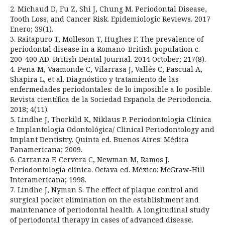
2. Michaud D, Fu Z, Shi J, Chung M. Periodontal Disease,
Tooth Loss, and Cancer Risk. Epidemiologic Reviews. 2017
Enero; 39(1).
3. Raitapuro T, Molleson T, Hughes F. The prevalence of
periodontal disease in a Romano-British population c.
200-400 AD. British Dental Journal. 2014 October; 217(8).
4. Peña M, Vaamonde C, Vilarrasa J, Vallés C, Pascual A,
Shapira L, et al. Diagnóstico y tratamiento de las
enfermedades periodontales: de lo imposible a lo posible.
Revista científica de la Sociedad Española de Periodoncia.
2018; 4(11).
5. Lindhe J, Thorkild K, Niklaus P. Periodontologia Clínica
e Implantología Odontológica/ Clinical Periodontology and
Implant Dentistry. Quinta ed. Buenos Aires: Médica
Panamericana; 2009.
6. Carranza F, Cervera C, Newman M, Ramos J.
Periodontología clínica. Octava ed. México: McGraw-Hill
Interamericana; 1998.
7. Lindhe J, Nyman S. The effect of plaque control and
surgical pocket elimination on the establishment and
maintenance of periodontal health. A longitudinal study
of periodontal therapy in cases of advanced disease.