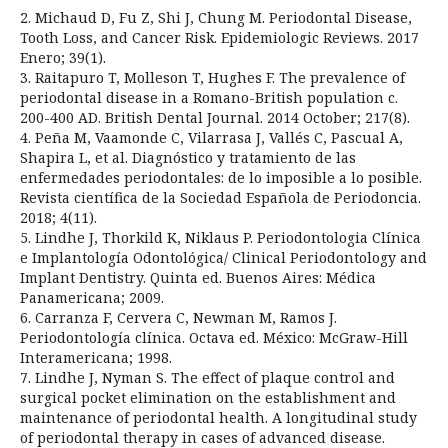
2. Michaud D, Fu Z, Shi J, Chung M. Periodontal Disease,
Tooth Loss, and Cancer Risk. Epidemiologic Reviews. 2017
Enero; 39(1).
3. Raitapuro T, Molleson T, Hughes F. The prevalence of
periodontal disease in a Romano-British population c.
200-400 AD. British Dental Journal. 2014 October; 217(8).
4. Peña M, Vaamonde C, Vilarrasa J, Vallés C, Pascual A,
Shapira L, et al. Diagnóstico y tratamiento de las
enfermedades periodontales: de lo imposible a lo posible.
Revista científica de la Sociedad Española de Periodoncia.
2018; 4(11).
5. Lindhe J, Thorkild K, Niklaus P. Periodontologia Clínica
e Implantología Odontológica/ Clinical Periodontology and
Implant Dentistry. Quinta ed. Buenos Aires: Médica
Panamericana; 2009.
6. Carranza F, Cervera C, Newman M, Ramos J.
Periodontología clínica. Octava ed. México: McGraw-Hill
Interamericana; 1998.
7. Lindhe J, Nyman S. The effect of plaque control and
surgical pocket elimination on the establishment and
maintenance of periodontal health. A longitudinal study
of periodontal therapy in cases of advanced disease.