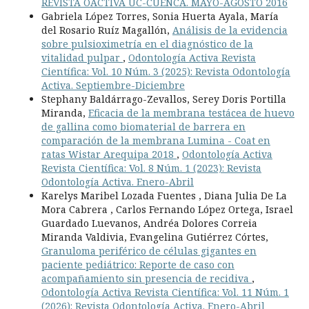
REVISTA OACTIVA UC-CUENCA. MAYO-AGOSTO 2016
Gabriela López Torres, Sonia Huerta Ayala, María
del Rosario Ruíz Magallón,
Análisis de la evidencia
sobre pulsioximetría en el diagnóstico de la
vitalidad pulpar
,
Odontología Activa Revista
Científica: Vol. 10 Núm. 3 (2025): Revista Odontología
Activa. Septiembre-Diciembre
Stephany Baldárrago-Zevallos, Serey Doris Portilla
Miranda,
Eficacia de la membrana testácea de huevo
de gallina como biomaterial de barrera en
comparación de la membrana Lumina - Coat en
ratas Wistar Arequipa 2018
,
Odontología Activa
Revista Científica: Vol. 8 Núm. 1 (2023): Revista
Odontología Activa. Enero-Abril
Karelys Maribel Lozada Fuentes , Diana Julia De La
Mora Cabrera , Carlos Fernando López Ortega, Israel
Guardado Luevanos, Andréa Dolores Correia
Miranda Valdivia, Evangelina Gutiérrez Córtes,
Granuloma periférico de células gigantes en
paciente pediátrico: Reporte de caso con
acompañamiento sin presencia de recidiva
,
Odontología Activa Revista Científica: Vol. 11 Núm. 1
(2026): Revista Odontología Activa. Enero-Abril