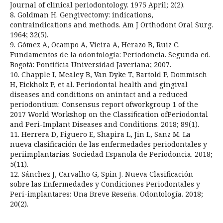
Journal of clinical periodontology. 1975 April; 2(2).
8. Goldman H. Gengivectomy: indications,
contraindications and methods. Am J Orthodont Oral Surg.
1964; 32(5).
9. Gómez A, Ocampo A, Vieira A, Herazo B, Ruiz C.
Fundamentos de la odontología: Periodoncia. Segunda ed.
Bogotá: Pontificia Universidad Javeriana; 2007.
10. Chapple I, Mealey B, Van Dyke T, Bartold P, Dommisch
H, Eickholz P, et al. Periodontal health and gingival
diseases and conditions on anintact and a reduced
periodontium: Consensus report ofworkgroup 1 of the
2017 World Workshop on the Classiﬁcation ofPeriodontal
and Peri-Implant Diseases and Conditions. 2018; 89(1).
11. Herrera D, Figuero E, Shapira L, Jin L, Sanz M. La
nueva clasificación de las enfermedades periodontales y
periimplantarias. Sociedad Española de Periodoncia. 2018;
5(11).
12. Sánchez J, Carvalho G, Spin J. Nueva Clasificación
sobre las Enfermedades y Condiciones Periodontales y
Peri-implantares: Una Breve Reseña. Odontología. 2018;
20(2).