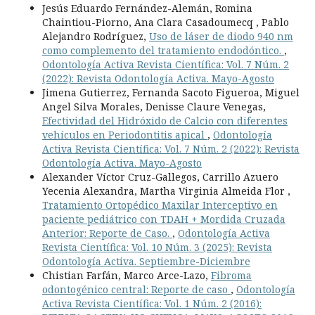
Jesús Eduardo Fernández-Alemán, Romina
Chaintiou-Piorno, Ana Clara Casadoumecq , Pablo
Alejandro Rodríguez,
Uso de láser de diodo 940 nm
como complemento del tratamiento endodóntico.
,
Odontología Activa Revista Científica: Vol. 7 Núm. 2
(2022): Revista Odontología Activa. Mayo-Agosto
Jimena Gutierrez, Fernanda Sacoto Figueroa, Miguel
Angel Silva Morales, Denisse Claure Venegas,
Efectividad del Hidróxido de Calcio con diferentes
vehículos en Periodontitis apical
,
Odontología
Activa Revista Científica: Vol. 7 Núm. 2 (2022): Revista
Odontología Activa. Mayo-Agosto
Alexander Víctor Cruz-Gallegos, Carrillo Azuero
Yecenia Alexandra, Martha Virginia Almeida Flor ,
Tratamiento Ortopédico Maxilar Interceptivo en
paciente pediátrico con TDAH + Mordida Cruzada
Anterior: Reporte de Caso.
,
Odontología Activa
Revista Científica: Vol. 10 Núm. 3 (2025): Revista
Odontología Activa. Septiembre-Diciembre
Chistian Farfán, Marco Arce-Lazo,
Fibroma
odontogénico central: Reporte de caso
,
Odontología
Activa Revista Científica: Vol. 1 Núm. 2 (2016):