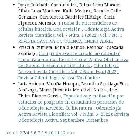
Jorge Colchado Carhuavilca, Dilma León Morales,
Silvia Luza Montero, Katia Medina, Rosario Calle
Gonzales, Carmencita Bardales Hidalgo, Carla
Figueroa Mercado,
Prueba de micronúcleos en
células bucales. Una revisión
,
Odontología Activa
Revista Científica: Vol. 7 Núm. 1 (2022): Vol. 7 No. 1
REVISTA OACTIVA UC-CUENCA, ENERO-ABRIL
Priscila Izurieta, Ronald Ramos, Reinoso-Quezada
Santiago,
Cirugía de avance maxilo-mandibular
como tratamiento alternativo del Apnea Obstructiva
del Sueño: Revisión de Literatura.
,
Odontología
Activa Revista Científica: Vol. 7 Núm. Esp. (2022):
Revista Odontología Activa. Noviembre.
Luis Antonio Vicuña Huaqui, Leandro Santiago Vera
Amézaga, María Jhesenia Mendivil Andia , Luz
Elvira Blanco García,
Expectativa y motivación por
estudios de posgrado en estudiantes peruanos de
Odontología. Revisión de literatura
,
Odontología
Activa Revista Científica: Vol. 7 Núm. 3 (2022): Revista
Odontología Activa. Septiembre-Diciembre
<<
<
1
2
3
4
5
6
7
8
9
10
11
12
>
>>