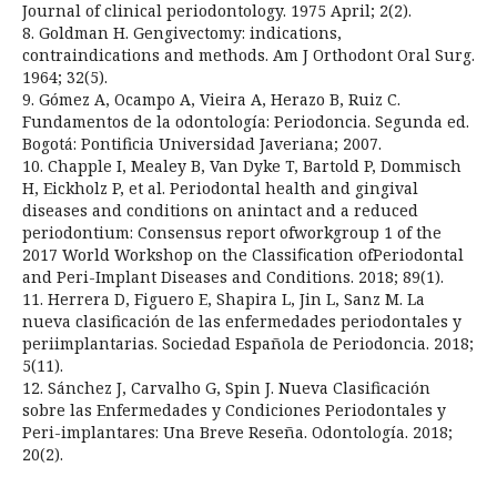
Journal of clinical periodontology. 1975 April; 2(2).
8. Goldman H. Gengivectomy: indications,
contraindications and methods. Am J Orthodont Oral Surg.
1964; 32(5).
9. Gómez A, Ocampo A, Vieira A, Herazo B, Ruiz C.
Fundamentos de la odontología: Periodoncia. Segunda ed.
Bogotá: Pontificia Universidad Javeriana; 2007.
10. Chapple I, Mealey B, Van Dyke T, Bartold P, Dommisch
H, Eickholz P, et al. Periodontal health and gingival
diseases and conditions on anintact and a reduced
periodontium: Consensus report ofworkgroup 1 of the
2017 World Workshop on the Classiﬁcation ofPeriodontal
and Peri-Implant Diseases and Conditions. 2018; 89(1).
11. Herrera D, Figuero E, Shapira L, Jin L, Sanz M. La
nueva clasificación de las enfermedades periodontales y
periimplantarias. Sociedad Española de Periodoncia. 2018;
5(11).
12. Sánchez J, Carvalho G, Spin J. Nueva Clasificación
sobre las Enfermedades y Condiciones Periodontales y
Peri-implantares: Una Breve Reseña. Odontología. 2018;
20(2).