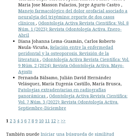
Maria Jose Masson Palacios, Jorge Agurto Castro ,
Manejo farmacológico del dolor orofacial asociado a
neuralgia del trigémino: reporte de dos casos
clínicos
,
Odontología Activa Revista Científica: Vol. 8
Núm. 1 (2023): Revista Odontología Activa. Enero-
Abril
Diana Johanna Lema-Guamán, Carlos Roberto
Naula-Vicuña,
Relación entre la enfermedad
peridontal y la osteoporosis. Revisión de la
literatura
,
Odontología Activa Revista Científica: Vol.
9 Núm. 2 (2024): Revista Odontología Activa. Mayo-
Agosto
Fernanda Bálsamo, Julián David Hernández
Velásquez, María Eugenia Castillo, María Brusca,
Patologías extradentarias en radiografías
panorámicas
,
Odontología Activa Revista Científica:
Vol. 7 Núm. 3 (2022): Revista Odontología Activa.
Septiembre-Diciembre
1
2
3
4
5
6
7
8
9
10
11
12
>
>>
También puede
Iniciar una búsqueda de similitud