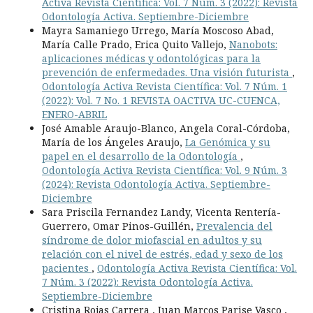
Activa Revista Científica: Vol. 7 Núm. 3 (2022): Revista
Odontología Activa. Septiembre-Diciembre
Mayra Samaniego Urrego, María Moscoso Abad,
María Calle Prado, Erica Quito Vallejo,
Nanobots:
aplicaciones médicas y odontológicas para la
prevención de enfermedades. Una visión futurista
,
Odontología Activa Revista Científica: Vol. 7 Núm. 1
(2022): Vol. 7 No. 1 REVISTA OACTIVA UC-CUENCA,
ENERO-ABRIL
José Amable Araujo-Blanco, Angela Coral-Córdoba,
María de los Ángeles Araujo,
La Genómica y su
papel en el desarrollo de la Odontología
,
Odontología Activa Revista Científica: Vol. 9 Núm. 3
(2024): Revista Odontología Activa. Septiembre-
Diciembre
Sara Priscila Fernandez Landy, Vicenta Rentería-
Guerrero, Omar Pinos-Guillén,
Prevalencia del
síndrome de dolor miofascial en adultos y su
relación con el nivel de estrés, edad y sexo de los
pacientes
,
Odontología Activa Revista Científica: Vol.
7 Núm. 3 (2022): Revista Odontología Activa.
Septiembre-Diciembre
Cristina Rojas Carrera , Juan Marcos Parise Vasco ,