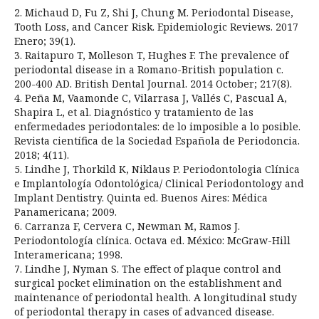
2. Michaud D, Fu Z, Shi J, Chung M. Periodontal Disease,
Tooth Loss, and Cancer Risk. Epidemiologic Reviews. 2017
Enero; 39(1).
3. Raitapuro T, Molleson T, Hughes F. The prevalence of
periodontal disease in a Romano-British population c.
200-400 AD. British Dental Journal. 2014 October; 217(8).
4. Peña M, Vaamonde C, Vilarrasa J, Vallés C, Pascual A,
Shapira L, et al. Diagnóstico y tratamiento de las
enfermedades periodontales: de lo imposible a lo posible.
Revista científica de la Sociedad Española de Periodoncia.
2018; 4(11).
5. Lindhe J, Thorkild K, Niklaus P. Periodontologia Clínica
e Implantología Odontológica/ Clinical Periodontology and
Implant Dentistry. Quinta ed. Buenos Aires: Médica
Panamericana; 2009.
6. Carranza F, Cervera C, Newman M, Ramos J.
Periodontología clínica. Octava ed. México: McGraw-Hill
Interamericana; 1998.
7. Lindhe J, Nyman S. The effect of plaque control and
surgical pocket elimination on the establishment and
maintenance of periodontal health. A longitudinal study
of periodontal therapy in cases of advanced disease.