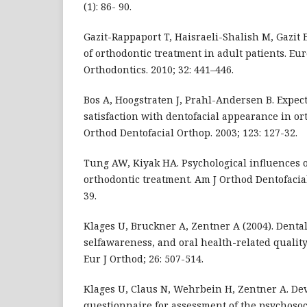
(1): 86- 90.
Gazit-Rappaport T, Haisraeli-Shalish M, Gazit 
of orthodontic treatment in adult patients. Eu
Orthodontics. 2010; 32: 441–446.
Bos A, Hoogstraten J, Prahl-Andersen B. Expec
satisfaction with dentofacial appearance in or
Orthod Dentofacial Orthop. 2003; 123: 127-32.
Tung AW, Kiyak HA. Psychological influences o
orthodontic treatment. Am J Orthod Dentofacial
39.
Klages U, Bruckner A, Zentner A (2004). Dental 
selfawareness, and oral health-related quality 
Eur J Orthod; 26: 507-514.
Klages U, Claus N, Wehrbein H, Zentner A. De
questionnaire for assessment of the psychosoc