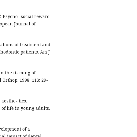
E. Psycho- social reward
ropean Journal of
tations of treatment and
thodontic patients. Am J
n the ti- ming of
 Orthop. 1998; 113: 29-
aesthe- tics,
of life in young adults.
velopment of a
ial impact of dental