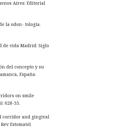
enos Aires: Editorial
e la odon- tología.
 de vida Madrid: Siglo
ón del concepto y su
alamanca, España:
orridors on smile
): 628-33.
l corridor and gingival
. Rev Estomatol