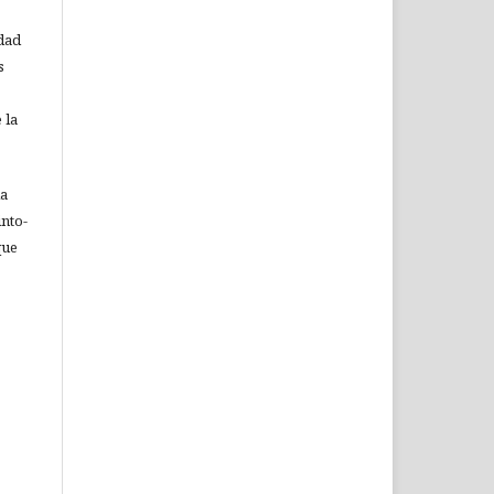
idad
s
 la
ia
nto-
que