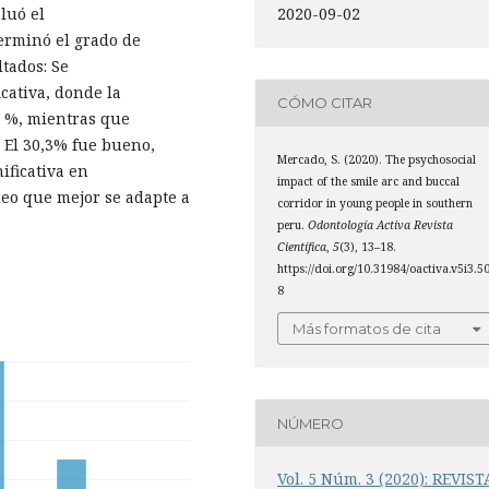
2020-09-02
luó el
terminó el grado de
ltados: Se
cativa, donde la
CÓMO CITAR
1 %, mientras que
. El 30,3% fue bueno,
Mercado, S. (2020). The psychosocial
ificativa en
impact of the smile arc and buccal
deo que mejor se adapte a
corridor in young people in southern
peru.
Odontología Activa Revista
Científica
,
5
(3), 13–18.
https://doi.org/10.31984/oactiva.v5i3.5
8
Más formatos de cita
NÚMERO
Vol. 5 Núm. 3 (2020): REVIST