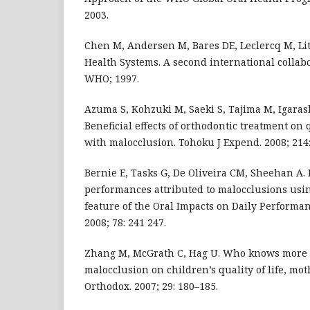
2003.
Chen M, Andersen M, Bares DE, Leclercq M, Lit
Health Systems. A second international collabo
WHO; 1997.
Azuma S, Kohzuki M, Saeki S, Tajima M, Igarash
Beneficial effects of orthodontic treatment on q
with malocclusion. Tohoku J Expend. 2008; 214:
Bernie E, Tasks G, De Oliveira CM, Sheehan A. 
performances attributed to malocclusions usin
feature of the Oral Impacts on Daily Performa
2008; 78: 241 247.
Zhang M, McGrath C, Hag U. Who knows more a
malocclusion on children’s quality of life, mot
Orthodox. 2007; 29: 180–185.