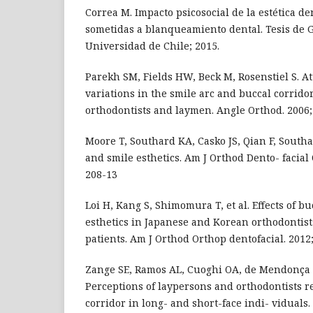
Correa M. Impacto psicosocial de la estética de
sometidas a blanqueamiento dental. Tesis de G
Universidad de Chile; 2015.
Parekh SM, Fields HW, Beck M, Rosenstiel S. At
variations in the smile arc and buccal corrido
orthodontists and laymen. Angle Orthod. 2006; 7
Moore T, Southard KA, Casko JS, Qian F, Southa
and smile esthetics. Am J Orthod Dento- facial 
208-13
Loi H, Kang S, Shimomura T, et al. Effects of bu
esthetics in Japanese and Korean orthodontist
patients. Am J Orthod Orthop dentofacial. 2012;
Zange SE, Ramos AL, Cuoghi OA, de Mendonça 
Perceptions of laypersons and orthodontists r
corridor in long- and short-face indi- viduals.