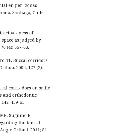
ntal en per- zonas
rado. Santiago, Chile:
tractive- ness of
r space as judged by
6 (4): 557-63.
rd TE. Buccal corridors
Orthop. 2005; 127 (2):
ccal corri- dors on smile
s and orthodontic
 142: 459-65.
MR, Suguino R.
egarding the buccal
 Angle Orthod. 2011; 81