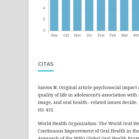
CITAS
Santos N. Original article psychosocial impact 
quality of life in adolescent’s association with
image, and oral health– related issues decide.
(6): 452.
World Health Organization. The World Oral Hea
Continuous Improvement of Oral Health in the
Approach of the WHO Global Oral Health Pro