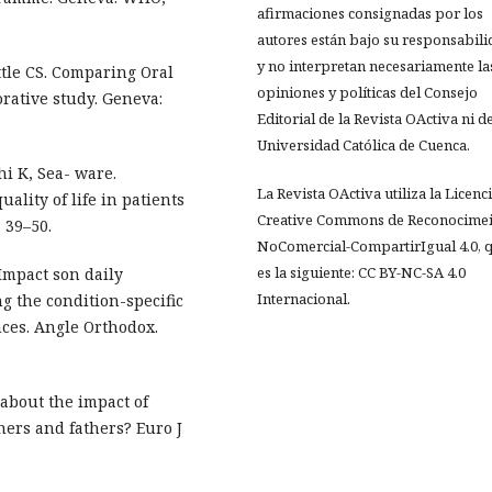
afirmaciones consignadas por los
autores están bajo su responsabil
y no interpretan necesariamente la
tle CS. Comparing Oral
opiniones y políticas del Consejo
rative study. Geneva:
Editorial de la Revista OActiva ni de
Universidad Católica de Cuenca.
i K, Sea- ware.
La Revista OActiva utiliza la Licenc
uality of life in patients
Creative Commons de Reconocimei
 39–50.
NoComercial-CompartirIgual 4.0, 
es la siguiente: CC BY-NC-SA 4.0
Impact son daily
Internacional.
g the condition-specific
nces. Angle Orthodox.
bout the impact of
hers and fathers? Euro J