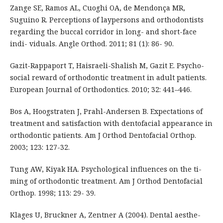
Zange SE, Ramos AL, Cuoghi OA, de Mendonça MR,
Suguino R. Perceptions of laypersons and orthodontists
regarding the buccal corridor in long- and short-face
indi- viduals. Angle Orthod. 2011; 81 (1): 86- 90.
Gazit-Rappaport T, Haisraeli-Shalish M, Gazit E. Psycho-
social reward of orthodontic treatment in adult patients.
European Journal of Orthodontics. 2010; 32: 441–446.
Bos A, Hoogstraten J, Prahl-Andersen B. Expectations of
treatment and satisfaction with dentofacial appearance in
orthodontic patients. Am J Orthod Dentofacial Orthop.
2003; 123: 127-32.
Tung AW, Kiyak HA. Psychological influences on the ti-
ming of orthodontic treatment. Am J Orthod Dentofacial
Orthop. 1998; 113: 29- 39.
Klages U, Bruckner A, Zentner A (2004). Dental aesthe-