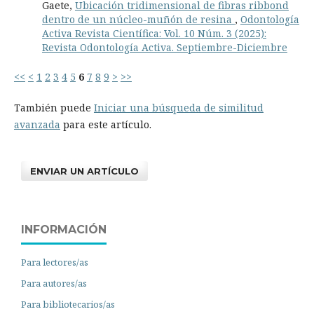
Gaete,
Ubicación tridimensional de fibras ribbond
dentro de un núcleo-muñón de resina
,
Odontología
Activa Revista Científica: Vol. 10 Núm. 3 (2025):
Revista Odontología Activa. Septiembre-Diciembre
<<
<
1
2
3
4
5
6
7
8
9
>
>>
También puede
Iniciar una búsqueda de similitud
avanzada
para este artículo.
ENVIAR UN ARTÍCULO
INFORMACIÓN
Para lectores/as
Para autores/as
Para bibliotecarios/as