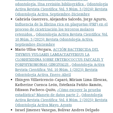
odontología. Una revisión bibliográfica
,
Odontología
Activa Revista Científica: Vol. 9 Núm. 3 (2024): Revista
Odontología Activa. Septiembre-Diciembre
Gabriela Guerrero, Alejandra Salcedo, Jorge Agurto,
Influencia de la fibrina rica en plaquetas (PRF) en el
proceso de cicatrización los terceros molares
retenidos.
,
Odontología Activa Revista Científica: Vol.
10 Núm. 3 (2025): Revista Odontología Activa.
Septiembre-Diciembre
Mario Ulloa-Vergara,
ACCIÓN BACTERICIDA DEL
THYMUS VULGARIS LAMIACEAEVERSUS LA
CLORHEXIDINA SOBRE ENTEROCOCCUS FAECALIS Y
PORPHYROMONAS GINGIVALIS
,
Odontología Activa
Revista Científica: Vol. 10 Núm. 1 (2025): Revista
Odontología Activa. Enero-Abril
Ebingen Villavicencio-Caparó, Miriam Lima-Illescas,
Katherine Cuenca-León, Estefanía Patiño-Ramón,
Edisson Pacheco-Quito,
¿Cómo escoger la prueba
estadística? Manejo de datos parte 2
,
Odontología
Activa Revista Científica: Vol. 8 Núm. 2 (2023): Revista
Odontología Activa Mayo. Agosto
Israel Jimenez Vanegas, Bolivar Andres Delgado