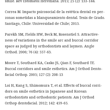
smile. Rev Estomatol Herediana. 2015; 25 (2): 133-144.
Correa M. Impacto psicosocial de la estética dental en per-
zonas sometidas a blanqueamiento dental. Tesis de Grado.
Santiago, Chile: Universidad de Chile; 2015.
Parekh SM, Fields HW, Beck M, Rosenstiel S. Attractive-
ness of variations in the smile arc and buccal corridor
space as judged by orthodontists and laymen. Angle
Orthod. 2006; 76 (4): 557-63.
Moore T, Southard KA, Casko JS, Qian F, Southard TE.
Buccal corridors and smile esthetics. Am J Orthod Dento-
facial Orthop. 2005; 127 (2): 208-13
Loi H, Kang S, Shimomura T, et al. Effects of buccal corri-
dors on smile esthetics in Japanese and Korean
orthodontists and orthodontic patients. Am J Orthod
Orthop dentofacial. 2012; 142: 459-65.