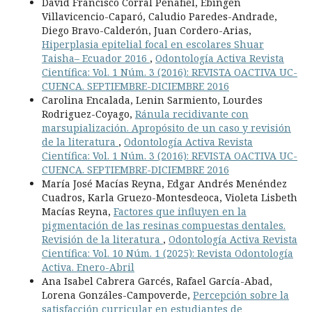
David Francisco Corral Peñafiel, Ebingen
Villavicencio-Caparó, Caludio Paredes-Andrade,
Diego Bravo-Calderón, Juan Cordero-Arias,
Hiperplasia epitelial focal en escolares Shuar
Taisha– Ecuador 2016
,
Odontología Activa Revista
Científica: Vol. 1 Núm. 3 (2016): REVISTA OACTIVA UC-
CUENCA. SEPTIEMBRE-DICIEMBRE 2016
Carolina Encalada, Lenin Sarmiento, Lourdes
Rodriguez-Coyago,
Ránula recidivante con
marsupialización. Apropósito de un caso y revisión
de la literatura
,
Odontología Activa Revista
Científica: Vol. 1 Núm. 3 (2016): REVISTA OACTIVA UC-
CUENCA. SEPTIEMBRE-DICIEMBRE 2016
María José Macías Reyna, Edgar Andrés Menéndez
Cuadros, Karla Gruezo-Montesdeoca, Violeta Lisbeth
Macías Reyna,
Factores que influyen en la
pigmentación de las resinas compuestas dentales.
Revisión de la literatura
,
Odontología Activa Revista
Científica: Vol. 10 Núm. 1 (2025): Revista Odontología
Activa. Enero-Abril
Ana Isabel Cabrera Garcés, Rafael García-Abad,
Lorena Gonzáles-Campoverde,
Percepción sobre la
satisfacción curricular en estudiantes de