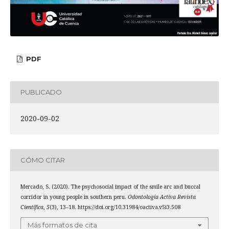
PDF
PUBLICADO
2020-09-02
CÓMO CITAR
Mercado, S. (2020). The psychosocial impact of the smile arc and buccal
corridor in young people in southern peru.
Odontología Activa Revista
Científica
,
5
(3), 13–18. https://doi.org/10.31984/oactiva.v5i3.508
Más formatos de cita