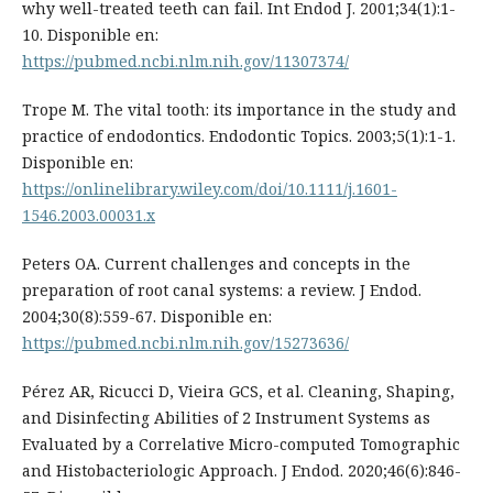
why well-treated teeth can fail. Int Endod J. 2001;34(1):1-
10. Disponible en:
https://pubmed.ncbi.nlm.nih.gov/11307374/
Trope M. The vital tooth: its importance in the study and
practice of endodontics. Endodontic Topics. 2003;5(1):1-1.
Disponible en:
https://onlinelibrary.wiley.com/doi/10.1111/j.1601-
1546.2003.00031.x
Peters OA. Current challenges and concepts in the
preparation of root canal systems: a review. J Endod.
2004;30(8):559-67. Disponible en:
https://pubmed.ncbi.nlm.nih.gov/15273636/
Pérez AR, Ricucci D, Vieira GCS, et al. Cleaning, Shaping,
and Disinfecting Abilities of 2 Instrument Systems as
Evaluated by a Correlative Micro-computed Tomographic
and Histobacteriologic Approach. J Endod. 2020;46(6):846-