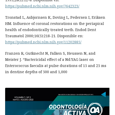
https://pubmed.ncbi.nlm.nih.gov/7642323/
Tronstad L, Asbjornsen K, Doving L, Pedersen I, Eriksen
HM. Influence of coronal restorations on the periapical
health of endodontically treated teeth. Endod Dent
Traumatol 2000;16(5):218-21. Disponible en:
https://pubmed.ncbi.nlm.nih.gov/11202885/
Franzen R, Gutknecht N, Falken S, Heussen N, and
Meister J. “Bactericidal effect of a Nd:YAG laser on
Enterococcus faecalis at pulse durations of 15 and 25 ms
in dentine depths of 500 and 1,000