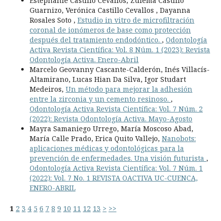
Estephanie Castillo Cevallos, Zulema Castillo
Guarnizo, Verónica Castillo Cevallos , Dayanna
Rosales Soto ,
Estudio in vitro de microfiltración
coronal de ionómeros de base como protección
después del tratamiento endodóntico.
,
Odontología
Activa Revista Científica: Vol. 8 Núm. 1 (2023): Revista
Odontología Activa. Enero-Abril
Marcelo Geovanny Cascante-Calderón, Inés Villacís-
Altamirano, Lucas Hian Da Silva, Igor Studart
Medeiros,
Un método para mejorar la adhesión
entre la zirconia y un cemento resinoso.
,
Odontología Activa Revista Científica: Vol. 7 Núm. 2
(2022): Revista Odontología Activa. Mayo-Agosto
Mayra Samaniego Urrego, María Moscoso Abad,
María Calle Prado, Erica Quito Vallejo,
Nanobots:
aplicaciones médicas y odontológicas para la
prevención de enfermedades. Una visión futurista
,
Odontología Activa Revista Científica: Vol. 7 Núm. 1
(2022): Vol. 7 No. 1 REVISTA OACTIVA UC-CUENCA,
ENERO-ABRIL
1
2
3
4
5
6
7
8
9
10
11
12
13
>
>>