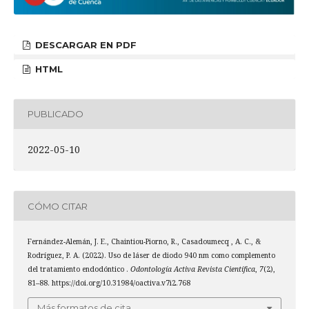
DESCARGAR EN PDF
HTML
PUBLICADO
2022-05-10
CÓMO CITAR
Fernández-Alemán, J. E., Chaintiou-Piorno, R., Casadoumecq , A. C., &
Rodríguez, P. A. (2022). Uso de láser de diodo 940 nm como complemento
del tratamiento endodóntico .
Odontología Activa Revista Científica
,
7
(2),
81–88. https://doi.org/10.31984/oactiva.v7i2.768
Más formatos de cita