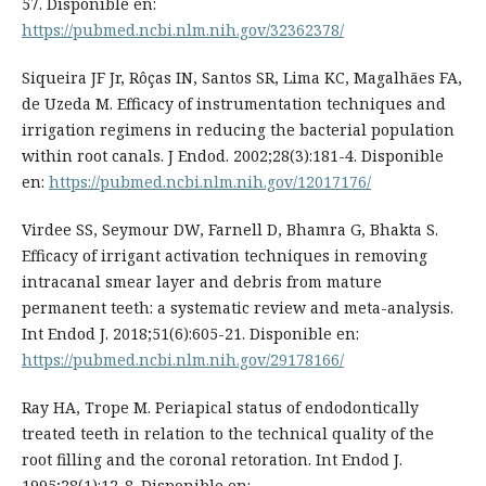
57. Disponible en:
https://pubmed.ncbi.nlm.nih.gov/32362378/
Siqueira JF Jr, Rôças IN, Santos SR, Lima KC, Magalhães FA,
de Uzeda M. Efficacy of instrumentation techniques and
irrigation regimens in reducing the bacterial population
within root canals. J Endod. 2002;28(3):181-4. Disponible
en:
https://pubmed.ncbi.nlm.nih.gov/12017176/
Virdee SS, Seymour DW, Farnell D, Bhamra G, Bhakta S.
Efficacy of irrigant activation techniques in removing
intracanal smear layer and debris from mature
permanent teeth: a systematic review and meta-analysis.
Int Endod J. 2018;51(6):605-21. Disponible en:
https://pubmed.ncbi.nlm.nih.gov/29178166/
Ray HA, Trope M. Periapical status of endodontically
treated teeth in relation to the technical quality of the
root filling and the coronal retoration. Int Endod J.
1995;28(1):12-8. Disponible en: