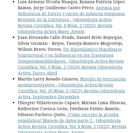
Luis Antonio Vicuña Huaqui, Roxana Patricia López
Ramos, Jorge Guillermo Castro Pérez,
Anemia por
deficiencia de hierro y caries de infancia temprana:
Revisión de la Literatura
,
Odontología Activa
Revista Científica: Vol. 8 Núm. 2 (2023): Revista
Odontología Activa Mayo. Agosto
Juan Fernando Calle-Prado, Daniel Brito-Bojorque,
Silvia Guzmán - Reyes, Tannya Romero-Mogrovejo,
Wilson Bravo-Torres,
Eje Hipotalámico Hipofisario
Suprarrenal y su Influencia en los Trastornos
Temporomandibulares
,
Odontología Activa Revista
Científica: Vol. 9 Núm. 1 (2024): Revista Odontología
Activa. Enero-Abril
Martín Larry Rosado-Linares,
Niveles de teorización
metainvestigativa
,
Odontología Activa Revista
Científica: Vol. 10 Núm. 3 (2025): Revista Odontología
Activa. Septiembre-Diciembre
Ebingen Villavicencio-Caparó, Miriam Lima-Illescas,
Katherine Cuenca-León, Estefanía Patiño-Ramón,
Edisson Pacheco-Quito,
¿Cómo escoger la prueba
estadística? Manejo de datos parte 2
,
Odontología
Activa Revista Científica: Vol. 8 Núm. 2 (2023): Revista
Odontología Activa Mayo. Agosto