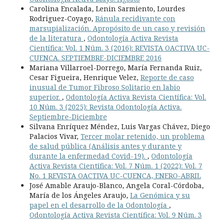
Carolina Encalada, Lenin Sarmiento, Lourdes
Rodriguez-Coyago,
Ránula recidivante con
marsupialización. Apropósito de un caso y revisión
de la literatura
,
Odontología Activa Revista
Científica: Vol. 1 Núm. 3 (2016): REVISTA OACTIVA UC-
CUENCA. SEPTIEMBRE-DICIEMBRE 2016
Mariana Villarroel-Dorrego, María Fernanda Ruiz,
Cesar Figueira, Henrique Velez,
Reporte de caso
inusual de Tumor Fibroso Solitario en labio
superior.
,
Odontología Activa Revista Científica: Vol.
10 Núm. 3 (2025): Revista Odontología Activa.
Septiembre-Diciembre
Silvana Enríquez Méndez, Luis Vargas Chávez, Diego
Palacios Vivar,
Tercer molar retenido, un problema
de salud pública (Análisis antes y durante y
durante la enfermedad Covid-19).
,
Odontología
Activa Revista Científica: Vol. 7 Núm. 1 (2022): Vol. 7
No. 1 REVISTA OACTIVA UC-CUENCA, ENERO-ABRIL
José Amable Araujo-Blanco, Angela Coral-Córdoba,
María de los Ángeles Araujo,
La Genómica y su
papel en el desarrollo de la Odontología
,
Odontología Activa Revista Científica: Vol. 9 Núm. 3