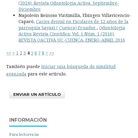
(2024): Revista Odontología Activa. Septiembre-
Diciembre
Napoleón Reinoso Vintimilla, Ebingen Villavicencio-
Caparó,
Caries dental en Escolares de 12 años de la
parroquia Sayasí ( Cuenca) Ecuador
,
Odontología
Activa Revista Científica: Vol. 1 Núm. 1 (2016):
REVISTA OACTIVA UC-CUENCA. ENERO-ABRIL 2016
<<
<
1
2
3
4
5
6
7
8
>
>>
También puede
Iniciar una búsqueda de similitud
avanzada
para este artículo.
ENVIAR UN ARTÍCULO
INFORMACIÓN
Para lectores/as