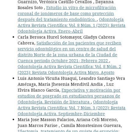
Guarnizo, Verónica Castillo Cevallos , Dayanna
Rosales Soto ,
Estudio in vitro de microfiltración
coronal de ionómeros de base como protección
después del tratamiento endodóntico.
,
Odontología
Activa Revista Científica: Vol. 8 Núm. 1 (2023): Revista
Odontología Activa. Enero-Abril
Carla Berosca Hurel Sotomayor, Gladys Cabrera
Cabrera,
Satisfacción de los pacientes que reciben
servicio odontológico en un centro de salud del
distrito Norte de la zona urbana de la Ciudad de
Cuenca periodo Octubre 2021- Febrero 2022
,
Odontología Activa Revista Científica: Vol. 8 Núm. 2
(2023): Revista Odontología Activa Mayo. Agosto
Luis Antonio Vicuña Huaqui, Leandro Santiago Vera
Amézaga, María Jhesenia Mendivil Andia , Luz
Elvira Blanco García,
Expectativa y motivación por
estudios de posgrado en estudiantes peruanos de
Odontología. Revisión de literatura
,
Odontología
Activa Revista Científica: Vol. 7 Núm. 3 (2022): Revista
Odontología Activa. Septiembre-Diciembre
Maria Jose Masson Palacios, Ariana Celi Moreno,
Juan Marcos Parise , Camila Monstesinos Guevara,
Ulectomía, tratamiento de un quiste de erupción: