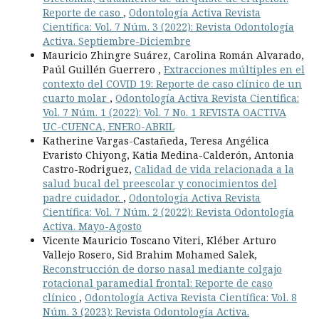
Reporte de caso
,
Odontología Activa Revista
Científica: Vol. 7 Núm. 3 (2022): Revista Odontología
Activa. Septiembre-Diciembre
Mauricio Zhingre Suárez, Carolina Román Alvarado,
Paúl Guillén Guerrero ,
Extracciones múltiples en el
contexto del COVID 19: Reporte de caso clínico de un
cuarto molar
,
Odontología Activa Revista Científica:
Vol. 7 Núm. 1 (2022): Vol. 7 No. 1 REVISTA OACTIVA
UC-CUENCA, ENERO-ABRIL
Katherine Vargas-Castañeda, Teresa Angélica
Evaristo Chiyong, Katia Medina-Calderón, Antonia
Castro-Rodriguez,
Calidad de vida relacionada a la
salud bucal del preescolar y conocimientos del
padre cuidador.
,
Odontología Activa Revista
Científica: Vol. 7 Núm. 2 (2022): Revista Odontología
Activa. Mayo-Agosto
Vicente Mauricio Toscano Viteri, Kléber Arturo
Vallejo Rosero, Sid Brahim Mohamed Salek,
Reconstrucción de dorso nasal mediante colgajo
rotacional paramedial frontal: Reporte de caso
clínico
,
Odontología Activa Revista Científica: Vol. 8
Núm. 3 (2023): Revista Odontología Activa.