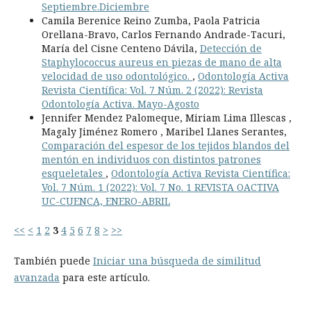
Septiembre.Diciembre
Camila Berenice Reino Zumba, Paola Patricia
Orellana-Bravo, Carlos Fernando Andrade-Tacuri,
María del Cisne Centeno Dávila,
Detección de
Staphylococcus aureus en piezas de mano de alta
velocidad de uso odontológico.
,
Odontología Activa
Revista Científica: Vol. 7 Núm. 2 (2022): Revista
Odontología Activa. Mayo-Agosto
Jennifer Mendez Palomeque, Miriam Lima Illescas ,
Magaly Jiménez Romero , Maribel Llanes Serantes,
Comparación del espesor de los tejidos blandos del
mentón en individuos con distintos patrones
esqueletales
,
Odontología Activa Revista Científica:
Vol. 7 Núm. 1 (2022): Vol. 7 No. 1 REVISTA OACTIVA
UC-CUENCA, ENERO-ABRIL
<<
<
1
2
3
4
5
6
7
8
>
>>
También puede
Iniciar una búsqueda de similitud
avanzada
para este artículo.