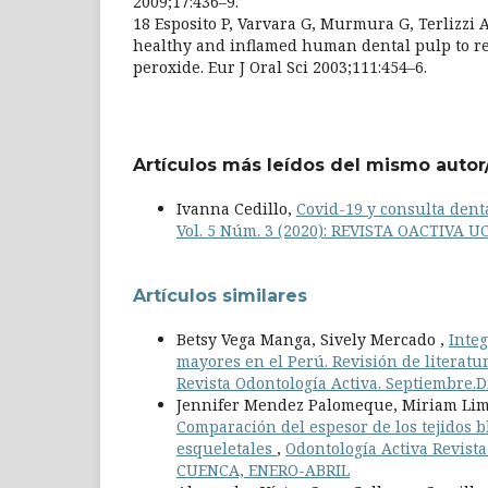
2009;17:436–9.
18 Esposito P, Varvara G, Murmura G, Terlizzi A,
healthy and inflamed human dental pulp to 
peroxide. Eur J Oral Sci 2003;111:454–6.
Artículos más leídos del mismo autor
Ivanna Cedillo,
Covid-19 y consulta denta
Vol. 5 Núm. 3 (2020): REVISTA OACTIVA
Artículos similares
Betsy Vega Manga, Sively Mercado ,
Integ
mayores en el Perú. Revisión de literatu
Revista Odontología Activa. Septiembre.
Jennifer Mendez Palomeque, Miriam Lima 
Comparación del espesor de los tejidos 
esqueletales
,
Odontología Activa Revista 
CUENCA, ENERO-ABRIL