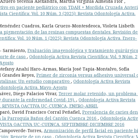
 Azuero Yecenia Alexandra, Martha Virginia Almeida Flor ,
tivo en paciente pediátrico con TDAH + Mordida Cruzada Anteri
sta Científica: Vol. 10 Núm. 3 (2025): Revista Odontología Activa.
Menéndez Cuadros, Karla Gruezo-Montesdeoca, Violeta Lisbeth
la pigmentación de las resinas compuestas dentales. Revisión de
ntífica: Vol. 10 Núm. 1 (2025): Revista Odontología Activa. Enero-
 - Sarmiento,
Evaluación imagenológica y tratamiento quirúrgic
orte de caso
,
Odontología Activa Revista Científica: Vol. 9 Núm. 2
-Agosto
tefany Anahí Haro-Armas, María José Tapia-Montalvo, Sofía
ld Grandes Reyes,
Primer de zirconia versus adhesivo universal 
stalinas: Un estudio comparativo
,
Odontología Activa Revista
a Odontología Activa. Mayo-Agosto
ávez, Diego Palacios Vivar,
Tercer molar retenido, un problema
 y durante la enfermedad Covid-19).
,
Odontología Activa Revista
 No. 1 REVISTA OACTIVA UC-CUENCA, ENERO-ABRIL
paró, David Francisco Corral Peñafiel,
Prevalencia de caries den
en la Parroquia Baños del Cantón Cuenca 2016
,
Odontología Acti
6): REVISTA OACTIVA UC-CUENCA. SEPTIEMBRE-DICIEMBRE 2016
 Campoverde-Torres,
Armonización de perfil facial en paciente b
ción: Reporte de un caso
,
Odontología Activa Revista Científica: V