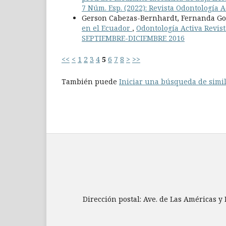
7 Núm. Esp. (2022): Revista Odontología 
Gerson Cabezas-Bernhardt, Fernanda Go
en el Ecuador
,
Odontología Activa Revist
SEPTIEMBRE-DICIEMBRE 2016
<<
<
1
2
3
4
5
6
7
8
>
>>
También puede
Iniciar una búsqueda de simi
Dirección postal: Ave. de Las Américas y