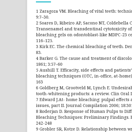
1 Zaragoza VM. Bleaching of vital teeth: techn
9:7–30.
2 Soares D, Ribeiro AP, Sacono NT, Coldebella C
Transenamel and transdentinal cytotoxicity o
bleaching gels on odontoblast-like MDPC-23 cell
116–125.
3 Kirk EC. The chemical bleaching of teeth. De
83.
4 Barker G. The cause and treatment of discol
1861; 3:57–60
5 Aushill T. Efficacity, side effects and patient
bleaching techniques (OTC, in-office, at-home)
163
6 Goldberg M, Grootveld M, Lynch E. Undesirab
tooth-whitening products: a review. Clin Oral 
7 Edward J.At- home bleaching: pulpal effects 
issues, part II. Journal Compilation 2006; 18:30
8 Roderjan D. Response of Human Pulps to Diffe
Bleaching Techniques: Preliminary Findings. Br
242-248
9 Grobler SR, Kotze D. Relationship between w