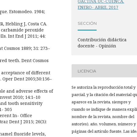
OACTIVA UC-CUENCA.
ENERO- ABRIL 2017
ique. Estomodeo. 1984;
SECCIÓN
R, Hebling J, Costa CA.
f carbamide peroxide
s. Int End J 2011; 44:
Contribución didáctica
docente - Opinión
nt Cosmos 1889; 31: 273–
ored teeth. Dent Cosmos
LICENCIA
s’ acceptance of different
. Oper Dent 2005;30:156–
Se autoriza la reproducción total y
le and adverse effects of
parcial, y la citación del material q
Invest 2010; 14:1–10
aparece en la revista, siempre y
and tooth sensitivity
1- 305
cuando se indique de manera explíc
rent In- Office
nombre de la revista, nombre del
az Dent J 2015; 26(3):
autor(es), año, volumen, número y
páginas del artículo fuente. Las ide
namel fluoride levels,