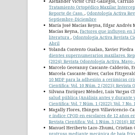
Alexander Víctor Cruz-Gallegos, Carrillo
Tratamiento Ortopédico Maxilar Intercep
Reporte de Caso.
,
Odontología Activa Revi
Septiembre-Diciembre
María José Macías Reyna, Edgar Andrés 
Macías Reyna,
Factores que influyen en 
literatura
,
Odontología Activa Revista Cie
Abril
Yolanda Contento Gualan, Xavier Piedra
dientes supernumerarios maxilares. Rep
(2024): Revista Odontología Activa. Mayo
Marcelo Geovanny Cascante-Calderón, Es
Marcela Cascante-River, Carlos Fitzgera
10 MDP para la adhesión a cerámicas cri
Científica: Vol. 10 Núm. 2 (2025): Revist
Silvana Enríquez Méndez, Luis Vargas Ch
salud pública (Análisis antes y durante
Científica: Vol. 7 Núm. 1 (2022): Vol. 7
Magally Flores, Ebingen Villavicencio-Ca
e índice CPOD en escolares de 12 años 
Revista Científica: Vol. 1 Núm. 3 (201
Manuel Heriberto Lazo-Zhumi, Cristian
protruso mediante mecánica de baja fric