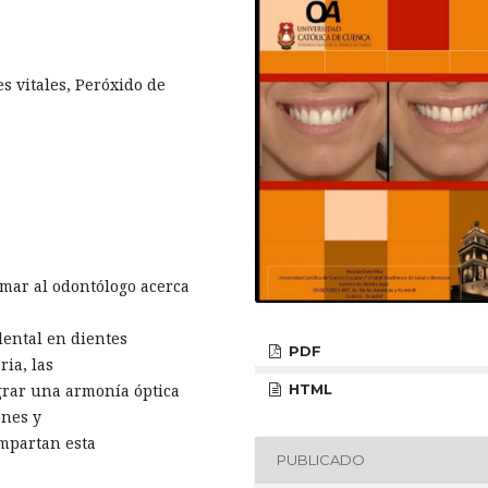
 vitales, Peróxido de
rmar al odontólogo acerca
dental en dientes
PDF
ria, las
HTML
ograr una armonía óptica
ones y
ompartan esta
PUBLICADO