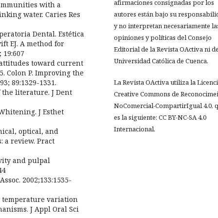
afirmaciones consignadas por los
communities with a
inking water. Caries Res
autores están bajo su responsabil
y no interpretan necesariamente la
eratoria Dental. Estética
opiniones y políticas del Consejo
ift EJ. A method for
Editorial de la Revista OActiva ni de
; 19:607
Universidad Católica de Cuenca.
 attitudes toward current
75. Colon P. Improving the
93; 89:1329-1331.
La Revista OActiva utiliza la Licenc
 the literature. J Dent
Creative Commons de Reconocimei
NoComercial-CompartirIgual 4.0, 
Whitening. J Esthet
es la siguiente: CC BY-NC-SA 4.0
Internacional.
cal, optical, and
 a review. Pract
vity and pulpal
44
 Assoc. 2002;133:1535-
l temperature variation
anisms. J Appl Oral Sci