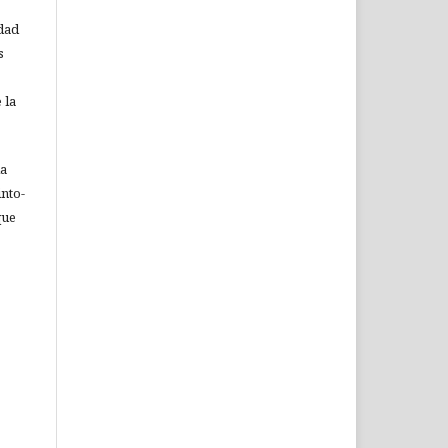
idad
s
 la
ia
nto-
que