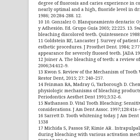
degree of fluorosis and caries experience in 
nearly optimal and a high, fluoride level in dr
1986; 20:284-288. 12.
10 10. Gonzalez O. Blanqueamiento dentario: Op
y Adhesión. Ed. Grupo Guía 2003; 22:225. 13. Sw
bleaching discolored teeth. Quintessence 1988
11 Goldstein RE, Lancaster J. Survey of patient
esthetic procedures. J Prosthet Dent. 1984; 2:7
appearance for severely fluosed teeth. JADA 19
12 Joiner A. The bleaching of teeth: a review of
2006;34:412–9.
13 Kwon S. Review of the Mechanism of Tooth 
Restor Dent, 2015; 27: 240–257.
14 Feinman RA, Madray G, Yarborough D. Chemi
physiologic mechanisms of bleaching products:
Periodontics Aesthet Dent 1991;3:32–6.
15 Nathanson D. Vital Tooth Bleaching: Sensiti
considerations. J Am Dent Assoc. 1997;128:41s-
16 Sarrett D. Tooth whitening today. J Am Dent
1538
17 Michida S, Passos SP, Kimie AR . Intrapulpa
during bleaching with various activation mech