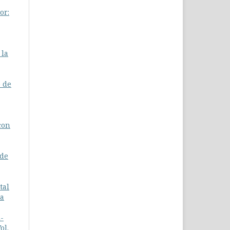
or:
 la
o de
con
 de
tal
va
i-
ol.