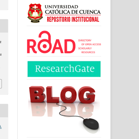
é
a
1
A