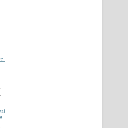
-
UC-
,
-
,
tal
va