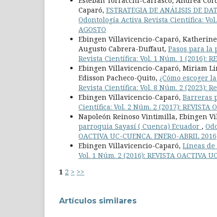
Esteban Torracchi-Carrasco, Andrea Cór
Caparó,
ESTRATEGIA DE ANÁLISIS DE DA
Odontología Activa Revista Científica: V
AGOSTO
Ebingen Villavicencio-Caparó, Katherine
Augusto Cabrera-Duffaut,
Pasos para la 
Revista Científica: Vol. 1 Núm. 1 (2016
Ebingen Villavicencio-Caparó, Miriam Li
Edisson Pacheco-Quito,
¿Cómo escoger la
Revista Científica: Vol. 8 Núm. 2 (2023): 
Ebingen Villavicencio-Caparó,
Barreras p
Científica: Vol. 2 Núm. 2 (2017): REVI
Napoleón Reinoso Vintimilla, Ebingen Vi
parroquia Sayasí ( Cuenca) Ecuador
,
Odo
OACTIVA UC-CUENCA. ENERO-ABRIL 2016
Ebingen Villavicencio-Caparó,
Líneas de
Vol. 1 Núm. 2 (2016): REVISTA OACTIVA
1
2
>
>>
Artículos similares