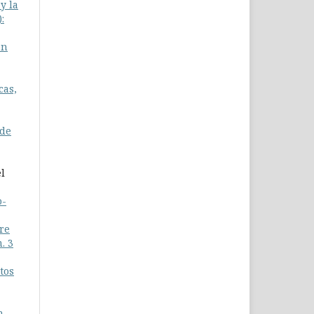
y la
:
en
cas,
 de
l
o-
re
. 3
tos
n