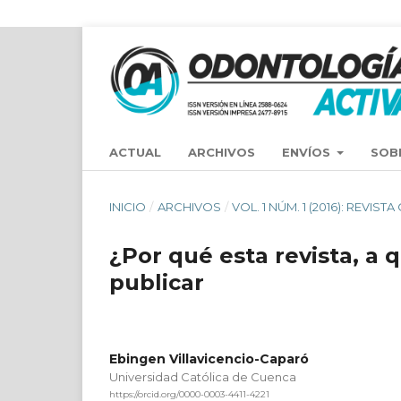
ACTUAL
ARCHIVOS
ENVÍOS
SOB
INICIO
/
ARCHIVOS
/
VOL. 1 NÚM. 1 (2016): REVI
¿Por qué esta revista, a q
publicar
Ebingen Villavicencio-Caparó
Universidad Católica de Cuenca
https://orcid.org/0000-0003-4411-4221