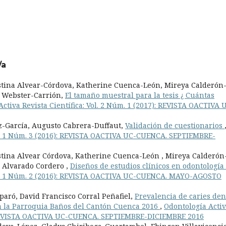
/a
istina Alvear-Córdova, Katherine Cuenca-León, Mireya Calderón
 Webster-Carrión,
El tamaño muestral para la tesis ¿ Cuántas
ctiva Revista Científica: Vol. 2 Núm. 1 (2017): REVISTA OACTIVA 
z-García, Augusto Cabrera-Duffaut,
Validación de cuestionarios
Vol. 1 Núm. 3 (2016): REVISTA OACTIVA UC-CUENCA. SEPTIEMBRE-
stina Alvear Córdova, Katherine Cuenca-León , Mireya Calderón
o Alvarado Cordero ,
Diseños de estudios clínicos en odontología
Vol. 1 Núm. 2 (2016): REVISTA OACTIVA UC-CUENCA. MAYO-AGOSTO
paró, David Francisco Corral Peñafiel,
Prevalencia de caries den
en la Parroquia Baños del Cantón Cuenca 2016
,
Odontología Acti
6): REVISTA OACTIVA UC-CUENCA. SEPTIEMBRE-DICIEMBRE 2016