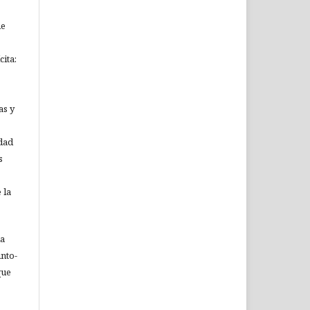
ue
ita:
as y
idad
s
 la
ia
nto-
que