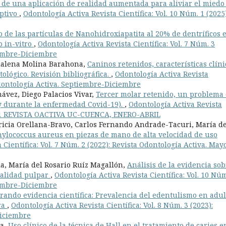
 de una aplicación de realidad aumentada para aliviar el miedo 
iptivo
,
Odontología Activa Revista Científica: Vol. 10 Núm. 1 (2025)
o de las partículas de Nanohidroxiapatita al 20% de dentríficos 
o in-vitro
,
Odontología Activa Revista Científica: Vol. 7 Núm. 3
iembre-Diciembre
dalena Molina Barahona,
Caninos retenidos, características clíni
ológico. Revisión bibliográfica.
,
Odontología Activa Revista
 Odontología Activa. Septiembre-Diciembre
ávez, Diego Palacios Vivar,
Tercer molar retenido, un problema
 y durante la enfermedad Covid-19).
,
Odontología Activa Revista
 No. 1 REVISTA OACTIVA UC-CUENCA, ENERO-ABRIL
ricia Orellana-Bravo, Carlos Fernando Andrade-Tacuri, María de
hylococcus aureus en piezas de mano de alta velocidad de uso
 Científica: Vol. 7 Núm. 2 (2022): Revista Odontología Activa. May
la, María del Rosario Ruíz Magallón,
Análisis de la evidencia sob
italidad pulpar
,
Odontología Activa Revista Científica: Vol. 10 Núm
iembre-Diciembre
rando evidencia científica: Prevalencia del edentulismo en adul
ra
,
Odontología Activa Revista Científica: Vol. 8 Núm. 3 (2023):
Diciembre
ña,
Uso clínico de la técnica de Hall en el tratamiento de caries e