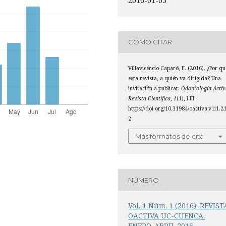
2016-01-05
CÓMO CITAR
Villavicencio-Caparó, E. (2016). ¿Por qu
esta revista, a quién va dirigida? Una
invitación a publicar.
Odontología Activ
Revista Científica
,
1
(1), I-III.
https://doi.org/10.31984/oactiva.v1i1.2
2
Más formatos de cita
NÚMERO
Vol. 1 Núm. 1 (2016): REVIST
OACTIVA UC-CUENCA.
ENERO-ABRIL 2016