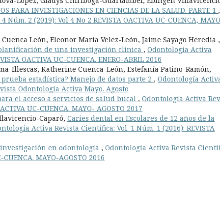
dova-López, Gladys Chiriboga-Guartambel, Ebingen Villavicenci
TOS PARA INVESTIGACIONES EN CIENCIAS DE LA SALUD. PARTE 1
,
ol. 4 Núm. 2 (2019): Vol 4 No 2 REVISTA OACTIVA UC-CUENCA, MAYO
 Cuenca León, Eleonor Maria Velez-León, Jaime Sayago Heredia ,
planificación de una investigación clínica
,
Odontología Activa
): REVISTA OACTIVA UC-CUENCA. ENERO-ABRIL 2016
ma-Illescas, Katherine Cuenca-León, Estefanía Patiño-Ramón,
 prueba estadística? Manejo de datos parte 2
,
Odontología Activ
Revista Odontología Activa Mayo. Agosto
ara el acceso a servicios de salud bucal
,
Odontología Activa Rev
STA OACTIVA UC-CUENCA. MAYO- AGOSTO 2017
llavicencio-Caparó,
Caries dental en Escolares de 12 años de la
ntología Activa Revista Científica: Vol. 1 Núm. 1 (2016): REVISTA
 investigación en odontología
,
Odontología Activa Revista Científ
 UC-CUENCA. MAYO-AGOSTO 2016