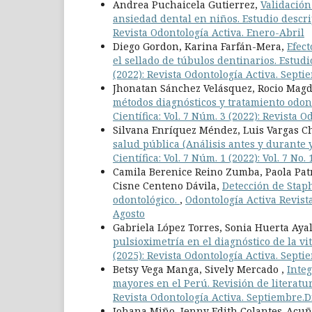
Andrea Puchaicela Gutierrez,
Validación
ansiedad dental en niños. Estudio descr
Revista Odontología Activa. Enero-Abril
Diego Gordon, Karina Farfán-Mera,
Efect
el sellado de túbulos dentinarios. Estudi
(2022): Revista Odontología Activa. Sept
Jhonatan Sánchez Velásquez, Rocio Mag
métodos diagnósticos y tratamiento odont
Científica: Vol. 7 Núm. 3 (2022): Revista
Silvana Enríquez Méndez, Luis Vargas Ch
salud pública (Análisis antes y durante
Científica: Vol. 7 Núm. 1 (2022): Vol. 7
Camila Berenice Reino Zumba, Paola Pat
Cisne Centeno Dávila,
Detección de Stap
odontológico.
,
Odontología Activa Revista
Agosto
Gabriela López Torres, Sonia Huerta Aya
pulsioximetría en el diagnóstico de la v
(2025): Revista Odontología Activa. Sept
Betsy Vega Manga, Sively Mercado ,
Integ
mayores en el Perú. Revisión de literatu
Revista Odontología Activa. Septiembre.
Johana Miño, Jenny Edith Colantes-Acu