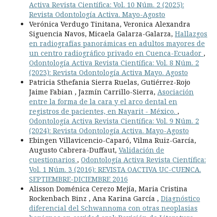
Activa Revista Científica: Vol. 10 Núm. 2 (2025):
Revista Odontología Activa. Mayo-Agosto
Verónica Verdugo Tinitana, Veronica Alexandra
Siguencia Navos, Micaela Galarza-Galarza,
Hallazgos
en radiografías panorámicas en adultos mayores de
un centro radiográfico privado en Cuenca-Ecuador
,
Odontología Activa Revista Científica: Vol. 8 Núm. 2
(2023): Revista Odontología Activa Mayo. Agosto
Patricia Sthefania Sierra Ruelas, Gutiérrez-Rojo
Jaime Fabian , Jazmín Carrillo-Sierra,
Asociación
entre la forma de la cara y el arco dental en
registros de pacientes, en Nayarit - México.
,
Odontología Activa Revista Científica: Vol. 9 Núm. 2
(2024): Revista Odontología Activa. Mayo-Agosto
Ebingen Villavicencio-Caparó, Vilma Ruiz-García,
Augusto Cabrera-Duffaut,
Validación de
cuestionarios
,
Odontología Activa Revista Científica:
Vol. 1 Núm. 3 (2016): REVISTA OACTIVA UC-CUENCA.
SEPTIEMBRE-DICIEMBRE 2016
Alisson Doménica Cerezo Mejía, Maria Cristina
Rockenbach Binz , Ana Karina García ,
Diagnóstico
diferencial del Schwannoma con otras neoplasias