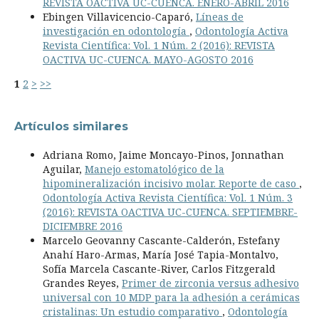
REVISTA OACTIVA UC-CUENCA. ENERO-ABRIL 2016
Ebingen Villavicencio-Caparó,
Líneas de
investigación en odontología
,
Odontología Activa
Revista Científica: Vol. 1 Núm. 2 (2016): REVISTA
OACTIVA UC-CUENCA. MAYO-AGOSTO 2016
1
2
>
>>
Artículos similares
Adriana Romo, Jaime Moncayo-Pinos, Jonnathan
Aguilar,
Manejo estomatológico de la
hipomineralización incisivo molar. Reporte de caso
,
Odontología Activa Revista Científica: Vol. 1 Núm. 3
(2016): REVISTA OACTIVA UC-CUENCA. SEPTIEMBRE-
DICIEMBRE 2016
Marcelo Geovanny Cascante-Calderón, Estefany
Anahí Haro-Armas, María José Tapia-Montalvo,
Sofía Marcela Cascante-River, Carlos Fitzgerald
Grandes Reyes,
Primer de zirconia versus adhesivo
universal con 10 MDP para la adhesión a cerámicas
cristalinas: Un estudio comparativo
,
Odontología