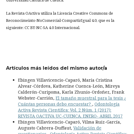
Universidad Católica de Cuenca.
La Revista OActiva utiliza la Licencia Creative Commons de
Reconocimeinto-NoComercial-CompartirIgual 4.0, que es la
siguiente: CC BY-NC-SA 4.0 Internacional.
Artículos más leídos del mismo autor/a
Ebingen Villavicencio-Caparó, María Cristina
Alvear-Córdova, Katherine Cuenca-León, Mireya
Calderón-Curipoma, Karla Zhunio-Ordoñez, Frank
Webster-Carrión,
El tamaño muestral para la tesis ¿
Cuántas personas debo encuestar?
,
Odontología
Activa Revista Científica: Vol. 2 Núm. 1 (2017):
REVISTA OACTIVA UC-CUENCA. ENERO- ABRIL 2017
Ebingen Villavicencio-Caparó, Vilma Ruiz-García,
Augusto Cabrera-Duffaut,
Validación de
cuestionarios
,
Odontología Activa Revista Científica: