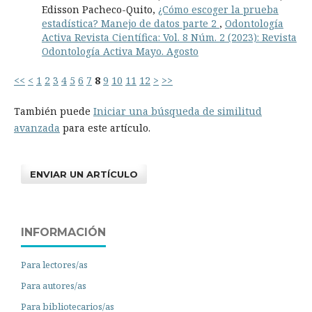
Edisson Pacheco-Quito,
¿Cómo escoger la prueba
estadística? Manejo de datos parte 2
,
Odontología
Activa Revista Científica: Vol. 8 Núm. 2 (2023): Revista
Odontología Activa Mayo. Agosto
<<
<
1
2
3
4
5
6
7
8
9
10
11
12
>
>>
También puede
Iniciar una búsqueda de similitud
avanzada
para este artículo.
ENVIAR UN ARTÍCULO
INFORMACIÓN
Para lectores/as
Para autores/as
Para bibliotecarios/as