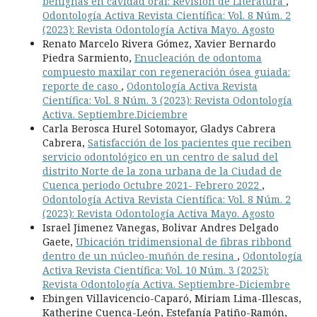
benignas en cavidad oral: Revisión de Literatura
,
Odontología Activa Revista Científica: Vol. 8 Núm. 2
(2023): Revista Odontología Activa Mayo. Agosto
Renato Marcelo Rivera Gómez, Xavier Bernardo
Piedra Sarmiento,
Enucleación de odontoma
compuesto maxilar con regeneración ósea guiada:
reporte de caso
,
Odontología Activa Revista
Científica: Vol. 8 Núm. 3 (2023): Revista Odontología
Activa. Septiembre.Diciembre
Carla Berosca Hurel Sotomayor, Gladys Cabrera
Cabrera,
Satisfacción de los pacientes que reciben
servicio odontológico en un centro de salud del
distrito Norte de la zona urbana de la Ciudad de
Cuenca periodo Octubre 2021- Febrero 2022
,
Odontología Activa Revista Científica: Vol. 8 Núm. 2
(2023): Revista Odontología Activa Mayo. Agosto
Israel Jimenez Vanegas, Bolivar Andres Delgado
Gaete,
Ubicación tridimensional de fibras ribbond
dentro de un núcleo-muñón de resina
,
Odontología
Activa Revista Científica: Vol. 10 Núm. 3 (2025):
Revista Odontología Activa. Septiembre-Diciembre
Ebingen Villavicencio-Caparó, Miriam Lima-Illescas,
Katherine Cuenca-León, Estefanía Patiño-Ramón,