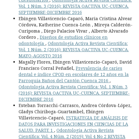
Vol. 1 Núm. 3 (2016): REVISTA OACTIVA UC-CUENCA.
SEPTIEMBRE-DICIEMBRE 2016
Ebingen Villavicencio-Caparó, Maria Cristina Alvear
Córdova, Katherine Cuenca-León , Mireya Calderón-
Curipoma , Diego Palacios Vivar , Alberto Alvarado
Cordero ,
Diseños de estudios clínicos en
odontología
,
Odontología Activa Revista Científica:
Vol. 1 Núm. 2 (2016): REVISTA OACTIVA UC-CUENCA.
MAYO-AGOSTO 2016
Magally Flores, Ebingen Villavicencio-Caparó, David
Francisco Corral Peñafiel,
Prevalencia de caries
dental e índice CPOD en escolares de 12 años en la
Parroquia Baños del Cantón Cuenca 2016
,
Odontología Activa Revista Científica: Vol. 1 Núm. 3
(2016): REVISTA OACTIVA UC-CUENCA. SEPTIEMBRE-
DICIEMBRE 2016
Esteban Torracchi-Carrasco, Andrea Córdova-López,
Gladys Chiriboga-Guartambel, Ebingen
Villavicencio-Caparó,
ESTRATEGIA DE ANÁLISIS DE
DATOS PARA INVESTIGACIONES EN CIENCIAS DE LA
SALUD. PARTE 1
,
Odontología Activa Revista
Científica: Vol. 4 Núm. 2 (2019): Vol 4 No 2 REVISTA