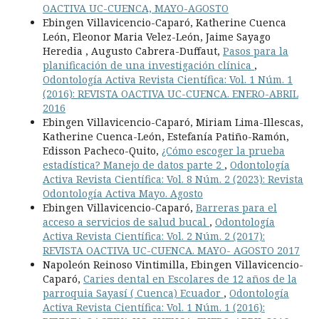
OACTIVA UC-CUENCA, MAYO-AGOSTO
Ebingen Villavicencio-Caparó, Katherine Cuenca
León, Eleonor Maria Velez-León, Jaime Sayago
Heredia , Augusto Cabrera-Duffaut,
Pasos para la
planificación de una investigación clínica
,
Odontología Activa Revista Científica: Vol. 1 Núm. 1
(2016): REVISTA OACTIVA UC-CUENCA. ENERO-ABRIL
2016
Ebingen Villavicencio-Caparó, Miriam Lima-Illescas,
Katherine Cuenca-León, Estefanía Patiño-Ramón,
Edisson Pacheco-Quito,
¿Cómo escoger la prueba
estadística? Manejo de datos parte 2
,
Odontología
Activa Revista Científica: Vol. 8 Núm. 2 (2023): Revista
Odontología Activa Mayo. Agosto
Ebingen Villavicencio-Caparó,
Barreras para el
acceso a servicios de salud bucal
,
Odontología
Activa Revista Científica: Vol. 2 Núm. 2 (2017):
REVISTA OACTIVA UC-CUENCA. MAYO- AGOSTO 2017
Napoleón Reinoso Vintimilla, Ebingen Villavicencio-
Caparó,
Caries dental en Escolares de 12 años de la
parroquia Sayasí ( Cuenca) Ecuador
,
Odontología
Activa Revista Científica: Vol. 1 Núm. 1 (2016):